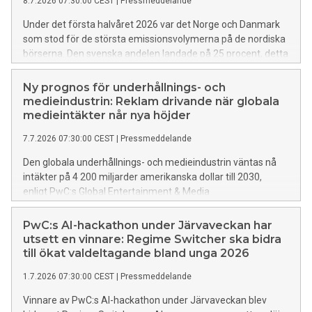
8.7.2026 07:30:00 CEST
|
Pressmeddelande
Under det första halvåret 2026 var det Norge och Danmark
som stod för de största emissionsvolymerna på de nordiska
börserna. Den svenska andelen landade på 25 procent, detta
trots att 10 av 24 introduktioner ägde rum i Sverige. Det här
visar Nordic IPO Watch, som är en halvårsvis återkommande
Ny prognos för underhållnings- och
rapport gemensamt framtagen av PwC:s nordiska länder.
medieindustrin: Reklam drivande när globala
medieintäkter når nya höjder
7.7.2026 07:30:00 CEST
|
Pressmeddelande
Den globala underhållnings- och medieindustrin väntas nå
intäkter på 4 200 miljarder amerikanska dollar till 2030,
enligt PwC:s Global Entertainment & Media
Outlook. Ökningen motsvarar en årlig tillväxt på 3,4 procent,
och drivs bland annat av reklam och en stark efterfrågan
PwC:s AI-hackathon under Järvaveckan har
på liveunderhållning. Rapporten visar även
utsett en vinnare: Regime Switcher ska bidra
på en tydlig ökning inom onlinebetting.
till ökat valdeltagande bland unga 2026
1.7.2026 07:30:00 CEST
|
Pressmeddelande
Vinnare av PwC:s AI-hackathon under Järvaveckan blev