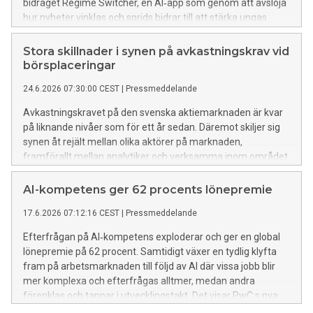
bidraget Regime Switcher, en AI‑app som genom att avslöja
hur nyheter vinklas och sprids bidrar till att stärka ungas
förståelse för informationspåverkan och därmed en mer
motståndskraftig demokrati inför valet 2026.
Stora skillnader i synen på avkastningskrav vid
börsplaceringar
24.6.2026 07:30:00 CEST
|
Pressmeddelande
Avkastningskravet på den svenska aktiemarknaden är kvar
på liknande nivåer som för ett år sedan. Däremot skiljer sig
synen åt rejält mellan olika aktörer på marknaden,
framförallt mellan analytiker och verksamma inom området
Corporate Finance. Det här visar Riskpremiestudien, som
PwC har tagit fram årligen sedan 1998. Studien visar även
AI-kompetens ger 62 procents lönepremie
på ett ökat risktillägg för mindre bolag, och att många oroas
17.6.2026 07:12:16 CEST
|
Pressmeddelande
över kreditrisker.
Efterfrågan på AI‑kompetens exploderar och ger en global
lönepremie på 62 procent. Samtidigt växer en tydlig klyfta
fram på arbetsmarknaden till följd av AI där vissa jobb blir
mer komplexa och efterfrågas alltmer, medan andra
förenklas och tappar i utvecklingstakt. Det visar PwC:s nya
globala rapport AI Jobs Barometer 2026 där en miljard