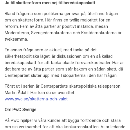
Ja till skattereform men nej till beredskapsskatt
Bland frågorna som politikerna ger svar på, återfinns frågan
om en skattereform. Här finns en tydlig majoritet för en
reform. Fem av åtta partier är positivt inställda, medan
Moderaterna, Sverigedemokraterna och Kristdemokraterna är
tveksamma.
En annan fråga som är aktuell, med tanke på det
säkerhetspolitiska läget, är diskussionen om en så kallad
beredskapsskatt för att täcka ökade försvarskostnader. Här är
det bara tre av åtta partier som står bakom en sådan skatt, då
Centerpartiet sluter upp med Tidöpartierna i den här frågan.
Först ut i serien är Centerpartiets skattepolitiska talesperson
Martin Ådahl. Här kan du se avsnittet:
www.pwc.se/skatterna-och-valet
Om PwC Sverige
På PwC hjälper vi våra kunder att bygga förtroende och ställa
om sin verksamhet för att öka konkurrenskraften. Vi är ledande