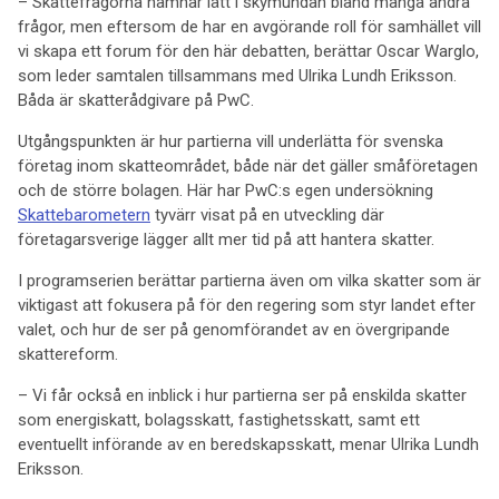
– Skattefrågorna hamnar lätt i skymundan bland många andra
frågor, men eftersom de har en avgörande roll för samhället vill
vi skapa ett forum för den här debatten, berättar Oscar Warglo,
som leder samtalen tillsammans med Ulrika Lundh Eriksson.
Båda är skatterådgivare på PwC.
Utgångspunkten är hur partierna vill underlätta för svenska
företag inom skatteområdet, både när det gäller småföretagen
och de större bolagen. Här har PwC:s egen undersökning
Skattebarometern
tyvärr visat på en utveckling där
företagarsverige lägger allt mer tid på att hantera skatter.
I programserien berättar partierna även om vilka skatter som är
viktigast att fokusera på för den regering som styr landet efter
valet, och hur de ser på genomförandet av en övergripande
skattereform.
– Vi får också en inblick i hur partierna ser på enskilda skatter
som energiskatt, bolagsskatt, fastighetsskatt, samt ett
eventuellt införande av en beredskapsskatt, menar Ulrika Lundh
Eriksson.