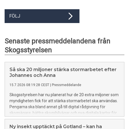
FÖLJ
Senaste pressmeddelandena från
Skogsstyrelsen
Så ska 20 miljoner stärka stormarbetet efter
Johannes och Anna
15.7.2026 08:19:28 CEST
|
Pressmeddelande
Skogsstyrelsen har nu planerat hur de 20 extra miljoner som
myndigheten fick för att stärka stormarbetet ska användas.
Pengarna ska bland annat gå till digital rådgivning för
skogsägare, bättre skogsbilvägar och nya digitala kartor för
att upptäcka stormfällda träd.
Ny insekt upptäckt på Gotland – kan ha