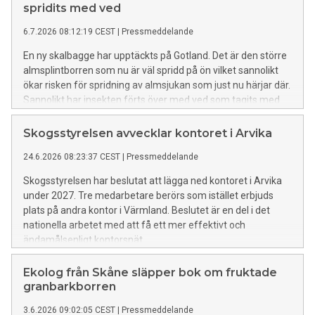
spridits med ved
6.7.2026 08:12:19 CEST
|
Pressmeddelande
En ny skalbagge har upptäckts på Gotland. Det är den större
almsplintborren som nu är väl spridd på ön vilket sannolikt
ökar risken för spridning av almsjukan som just nu härjar där.
Sannolikt har insekten förts över med ved som tagits med
från fastlandet, något man bör vara försiktig med. Samtidigt
fortsätter Skogsstyrelsen bekämpningsarbetet mot
Skogsstyrelsen avvecklar kontoret i Arvika
almsjukan som planerat.
24.6.2026 08:23:37 CEST
|
Pressmeddelande
Skogsstyrelsen har beslutat att lägga ned kontoret i Arvika
under 2027. Tre medarbetare berörs som istället erbjuds
plats på andra kontor i Värmland. Beslutet är en del i det
nationella arbetet med att få ett mer effektivt och
ändamålsenligt kontorsnät.
Ekolog från Skåne släpper bok om fruktade
granbarkborren
3.6.2026 09:02:05 CEST
|
Pressmeddelande