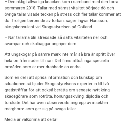
– Den riktigt allvarliga knäcken kom i samband med den torra
sommaren 2018. Tallar med sämst vitalitet började dö och
övriga tallar visade tecken på stress och fler tallar kommer att
dö. Troligen beroende av torkan, säger Ingvar Hansson,
skogskonsulent vid Skogsstyrelsen på Gotland.
– När tallarna blir stressade så sätts vitaliteten ner och
svampar och skalbaggar angriper dem.
Att ungskogar på sämre mark inte mår så bra är spritt över
hela ön från söder till norr. Det finns alltså inga speciella
områden som är mer drabbade än andra.
Som en del i att sprida information och kunskap om
situationen så bjuder Skogsstyrelsens experter in till två
gratisträffar för att också berätta om senaste nytt kring
skadegörare som rotröta, honungsskivling, diplodia och
törskate. Det har även observerats angrepp av insekten
märgborre som ger sig på svaga tallar.
Media är välkomna att delta!