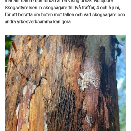
mår allt sämre och torkan är en viktig orsak. Nu bjuder
Skogsstyrelsen in skogsägare till två träffar, 4 och 5 juni,
för att berätta om hoten mot tallen och vad skogsägare och
andra yrkesverksamma kan göra.