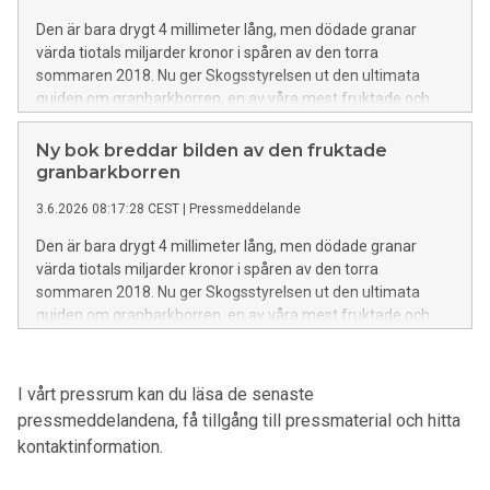
Den är bara drygt 4 millimeter lång, men dödade granar
värda tiotals miljarder kronor i spåren av den torra
sommaren 2018. Nu ger Skogsstyrelsen ut den ultimata
guiden om granbarkborren, en av våra mest fruktade och
kända insekter. Boken är den första i sitt slag i Sverige och är
skriven av ekologen och jägmästaren Gunnar Isacsson,
Ny bok breddar bilden av den fruktade
boende utanför Kristianstad, med mer än en halvt sekels
granbarkborren
erfarenhet av skalbaggen.
3.6.2026 08:17:28 CEST
|
Pressmeddelande
Den är bara drygt 4 millimeter lång, men dödade granar
värda tiotals miljarder kronor i spåren av den torra
sommaren 2018. Nu ger Skogsstyrelsen ut den ultimata
guiden om granbarkborren, en av våra mest fruktade och
kända insekter. Boken är den första i sitt slag i Sverige och är
skriven av ekologen och jägmästaren Gunnar Isacsson med
mer än en halvt sekels erfarenhet av skalbaggen.
I vårt pressrum kan du läsa de senaste
pressmeddelandena, få tillgång till pressmaterial och hitta
kontaktinformation.