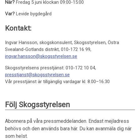
När?
Fredag 5 juni klockan 09:00-15:00
Var?
Levide bygdegård
Kontakt:
Ingvar Hansson, skogskonsulent, Skogsstyrelsen, Östra
Svealand-Gotlands distrikt, 010-172 16 99,
ingvar.hansson@skogsstyrelsen.se
Skogsstyrelsens presstjänst: 010-172 10 04,
presstjanst@skogsstyrelsen.se
Vår presstjänst är tillgänglig vardagar kl. 8.00–16.30
Följ Skogsstyrelsen
Abonnera på våra pressmeddelanden. Endast mejladress
behövs och den används bara här. Du kan avanmäla dig när
som helst.