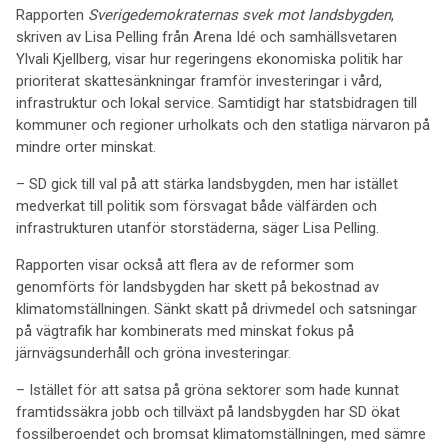
Rapporten
Sverigedemokraternas svek mot landsbygden
,
skriven av Lisa Pelling från Arena Idé och samhällsvetaren
Ylvali Kjellberg, visar hur regeringens ekonomiska politik har
prioriterat skattesänkningar framför investeringar i vård,
infrastruktur och lokal service. Samtidigt har statsbidragen till
kommuner och regioner urholkats och den statliga närvaron på
mindre orter minskat.
– SD gick till val på att stärka landsbygden, men har istället
medverkat till politik som försvagat både välfärden och
infrastrukturen utanför storstäderna, säger Lisa Pelling.
Rapporten visar också att flera av de reformer som
genomförts för landsbygden har skett på bekostnad av
klimatomställningen. Sänkt skatt på drivmedel och satsningar
på vägtrafik har kombinerats med minskat fokus på
järnvägsunderhåll och gröna investeringar.
– Istället för att satsa på gröna sektorer som hade kunnat
framtidssäkra jobb och tillväxt på landsbygden har SD ökat
fossilberoendet och bromsat klimatomställningen, med sämre