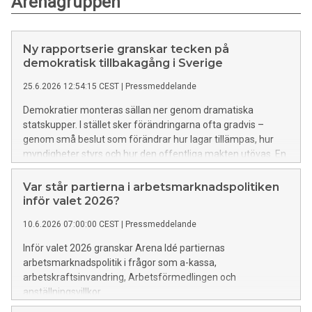
Arenagruppen
Ny rapportserie granskar tecken på
demokratisk tillbakagång i Sverige
25.6.2026 12:54:15 CEST
|
Pressmeddelande
Demokratier monteras sällan ner genom dramatiska
statskupper. I stället sker förändringarna ofta gradvis –
genom små beslut som förändrar hur lagar tillämpas, hur
myndigheter styrs och hur den offentliga makten utövas. En
ny rapportserie från Tankesmedjan Arena och
Akademikerförbundet SSR granskar utvecklingen i Sverige.
Var står partierna i arbetsmarknadspolitiken
inför valet 2026?
10.6.2026 07:00:00 CEST
|
Pressmeddelande
Inför valet 2026 granskar Arena Idé partiernas
arbetsmarknadspolitik i frågor som a-kassa,
arbetskraftsinvandring, Arbetsförmedlingen och
anställningsvillkor.