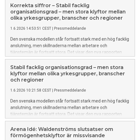
Korrekta siffror – Stabil facklig
organisationsgrad – men stora klyftor mellan
olika yrkesgrupper, branscher och regioner
1.6.2026 14:53:51 CEST
|
Pressmeddelande
Den svenska modellen står fortsatt stark med en hög facklig
anslutning, men skillnaderna mellan arbetare och
tjänstemän är fortsatt stora. Det visar den nya rapporten
Den svenska modellen 2026 – medlemmar, förtroendevalda
och organisationsgrad från Arena Idé.
Stabil facklig organisationsgrad – men stora
klyftor mellan olika yrkesgrupper, branscher
och regioner
1.6.2026 10:21:58 CEST
|
Pressmeddelande
Den svenska modellen står fortsatt stark med en hög facklig
anslutning, men skillnaderna mellan arbetare och
tjänstemän är fortsatt stora. Det visar den nya rapporten
Den svenska modellen 2026 – medlemmar, förtroendevalda
och organisationsgrad från Arena Idé.
Arena Idé: Waldenströms slutsatser om
förmögenhetsklyftor är missvisande