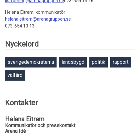
lisa.pelling@arenagruppen.se
073-654 13 16
Helena Eitrem, kommunikatör
helena.eitrem@arenagruppen.se
073-654 13 13
Nyckelord
sverigedemokraterna
landsbygd
politik
rapport
välfärd
Kontakter
Helena Eitrem
Kommunikatör och presskontakt
Arena Idé