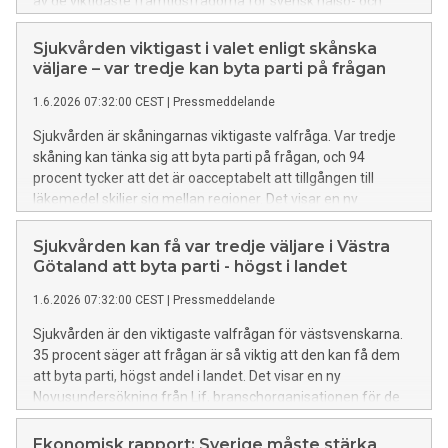
av de viktigaste framtidsfrågorna för svensk hälso- och
sjukvård och life science lanserar Lif nu videopodden Vad vill
Sverige?
Sjukvården viktigast i valet enligt skånska
väljare – var tredje kan byta parti på frågan
1.6.2026 07:32:00 CEST
|
Pressmeddelande
Sjukvården är skåningarnas viktigaste valfråga. Var tredje
skåning kan tänka sig att byta parti på frågan, och 94
procent tycker att det är oacceptabelt att tillgången till
läkemedel skiljer sig mellan regioner. Det visar en ny
Novusundersökning från Lif, branschorganisationen för de
forskande läkemedelsföretagen.
Sjukvården kan få var tredje väljare i Västra
Götaland att byta parti - högst i landet
1.6.2026 07:32:00 CEST
|
Pressmeddelande
Sjukvården är den viktigaste valfrågan för västsvenskarna.
35 procent säger att frågan är så viktig att den kan få dem
att byta parti, högst andel i landet. Det visar en ny
Novusundersökning från Lif, branschorganisationen för de
forskande läkemedelsföretagen.
Ekonomisk rapport: Sverige måste stärka