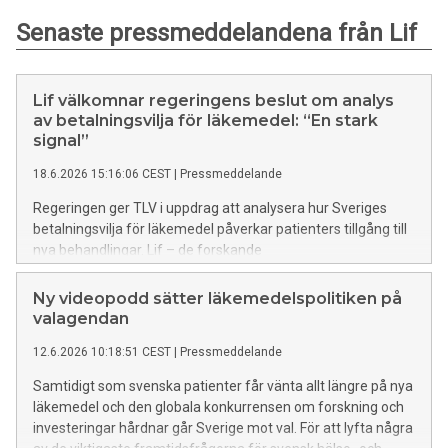
Senaste pressmeddelandena från Lif
Lif välkomnar regeringens beslut om analys
av betalningsvilja för läkemedel: “En stark
signal”
18.6.2026 15:16:06 CEST
|
Pressmeddelande
Regeringen ger TLV i uppdrag att analysera hur Sveriges
betalningsvilja för läkemedel påverkar patienters tillgång till
nya behandlingar. Lif – de forskande
läkemedelsföretagen ser beslutet som en
stark signal och ett viktigt steg för att möta de förändringar
Ny videopodd sätter läkemedelspolitiken på
som nu sker på den globala läkemedelsmarknaden.
valagendan
12.6.2026 10:18:51 CEST
|
Pressmeddelande
Samtidigt som svenska patienter får vänta allt längre på nya
läkemedel och den globala konkurrensen om forskning och
investeringar hårdnar går Sverige mot val. För att lyfta några