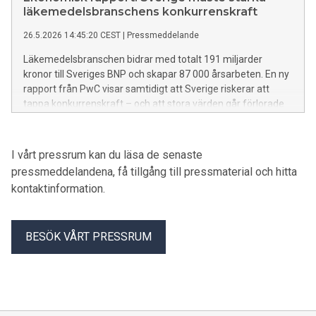
läkemedelsbranschens konkurrenskraft
26.5.2026 14:45:20 CEST
|
Pressmeddelande
Läkemedelsbranschen bidrar med totalt 191 miljarder
kronor till Sveriges BNP och skapar 87 000 årsarbeten. En ny
rapport från PwC visar samtidigt att Sverige riskerar att
tappa konkurrenskraft – och att stora värden går förlorade
utan politiska reformer.
I vårt pressrum kan du läsa de senaste
pressmeddelandena, få tillgång till pressmaterial och hitta
kontaktinformation.
BESÖK VÅRT PRESSRUM