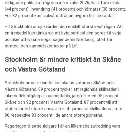
viktigaste politiska frågorna inför valet 2026, klart före skola
(44 procent), invandring (41 procent) och klimatet (38 procent).
För 32 procent kan sjukvårdsfrågan avgöra hur de röstar.
– I Stockholm är sjukvården den enskilt största valfrågan. Att
en tredjedel kan tänka sig att byta parti på den borde få varje
politiker att lyssna noga, säger Jenni Nordborg, chef för
strategi och samhällskontakter på Lif.
Stockholm är mindre kritiskt än Skåne
och Västra Götaland
Stockholmarna är mindre kritiska än väljarna i Skåne och
Västra Götaland. 89 procent tycker att regionala skillnader i
läkemedelstillgång är oacceptabla, jämfört med 95 procent i
Skåne och 92 procent i Västra Götaland. 87 procent vill att
staten tar ett större ansvar för att jämna ut skillnaderna, mot
96 respektive 93 procent i de andra storregionerna.
Regeringen tillsatte tidigare i år en läkemedelsutredning vars