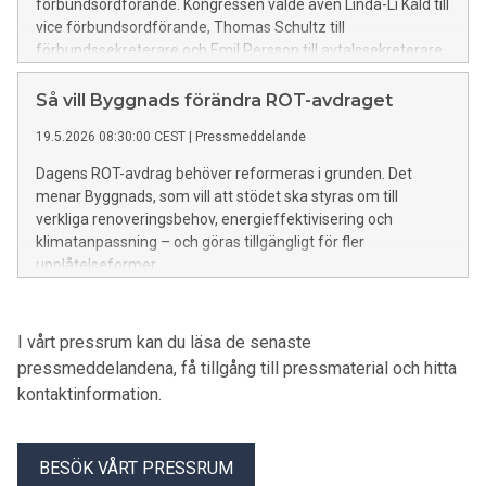
förbundsordförande. Kongressen valde även Linda-Li Käld till
vice förbundsordförande, Thomas Schultz till
förbundssekreterare och Emil Persson till avtalssekreterare.
Så vill Byggnads förändra ROT-avdraget
19.5.2026 08:30:00 CEST
|
Pressmeddelande
Dagens ROT-avdrag behöver reformeras i grunden. Det
menar Byggnads, som vill att stödet ska styras om till
verkliga renoveringsbehov, energieffektivisering och
klimatanpassning – och göras tillgängligt för fler
upplåtelseformer.
I vårt pressrum kan du läsa de senaste
pressmeddelandena, få tillgång till pressmaterial och hitta
kontaktinformation.
BESÖK VÅRT PRESSRUM