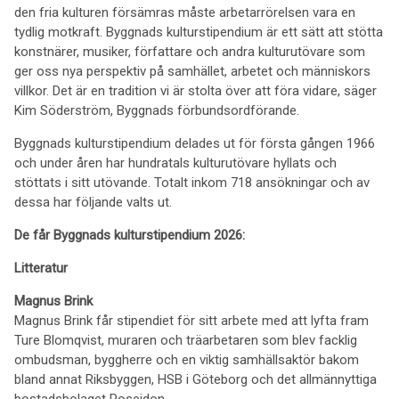
den fria kulturen försämras måste arbetarrörelsen vara en
tydlig motkraft. Byggnads kulturstipendium är ett sätt att stötta
konstnärer, musiker, författare och andra kulturutövare som
ger oss nya perspektiv på samhället, arbetet och människors
villkor. Det är en tradition vi är stolta över att föra vidare, säger
Kim Söderström, Byggnads förbundsordförande.
Byggnads kulturstipendium delades ut för första gången 1966
och under åren har hundratals kulturutövare hyllats och
stöttats i sitt utövande. Totalt inkom 718 ansökningar och av
dessa har följande valts ut.
De får Byggnads kulturstipendium 2026:
Litteratur
Magnus Brink
Magnus Brink får stipendiet för sitt arbete med att lyfta fram
Ture Blomqvist, muraren och träarbetaren som blev facklig
ombudsman, byggherre och en viktig samhällsaktör bakom
bland annat Riksbyggen, HSB i Göteborg och det allmännyttiga