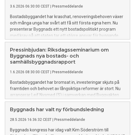
3.6.2026 06:30:00 CEST
|
Pressmeddelande
Bostadsbyggandet har kraschat, renoveringsbehoven växer
och många unga har svårt att få sitt första egna hem. Nu
presenterar Byggnads ett nytt bostadspolitiskt program
med krav på att staten tar ett större ansvar för byggande,
renovering och trygga bostadsområden.
Pressinbjudan: Riksdagsseminarium om
Byggnads nya bostads- och
samhällsbyggnadsrapport
1.6.2026 08:30:00 CEST
|
Pressmeddelande
Bostadsbyggandet har bromsat in, investeringar skjuts på
framtiden och behovet av långsiktiga reformer är stort. Nu
arrangerar Leif Nysmed (S) i samverkan med Byggvakten
ett riksdagsseminarium om hur framtidens bostadspolitik
ska utformas.
Byggnads har valt ny förbundsledning
28.5.2026 16:36:32 CEST
|
Pressmeddelande
Byggnads kongress har idag valt Kim Söderström till