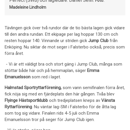
Perfect (SWB) och lagledare: Daniel Selin.
Foto:
Madeleine Lindholm
Tävlingen gick över två rundor där de tio bästa lagen gick vidare
till den andra rundan. Ett ekipage per lag hoppar 130 cm och
resten hoppar 140. Vinnande ur striden gick
Jump Club
från
Enköping. Nu siktar de mot seger i Falsterbo också, precis som
förra året.
- Vi är ett väldigt bra och stort gäng i Jump Club, många som
stöttar både här och på hemmaplan, säger
Emma
Emanuelsson
som red i laget.
Halmstad Sportryttarförening,
som vann semifinalen förra året,
fick nöja sig med en fjärdeplats den här gången. Tvåa blev
Flyinge Hästsportklubb
och tredjeplatsen kneps av
Vänsta
Ryttarförening
. Nu väntar lag-SM i Falsterbo för de åtta lag
som tog sig vidare. Finalen rids 4-5 juli och Emma
Emanuelsson tror på seger för Jump Club igen.