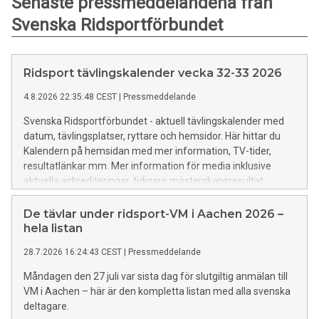
Senaste pressmeddelandena från
Svenska Ridsportförbundet
Ridsport tävlingskalender vecka 32-33 2026
4.8.2026 22:35:48 CEST
|
Pressmeddelande
Svenska Ridsportförbundet - aktuell tävlingskalender med
datum, tävlingsplatser, ryttare och hemsidor. Här hittar du
Kalendern på hemsidan med mer information, TV-tider,
resultatlänkar mm. Mer information för media inklusive
aktuella ackrediteringar, tidigare mästerskapsresultat,
rekord mm finns HÄR.
De tävlar under ridsport-VM i Aachen 2026 –
hela listan
28.7.2026 16:24:43 CEST
|
Pressmeddelande
Måndagen den 27 juli var sista dag för slutgiltig anmälan till
VM i Aachen – här är den kompletta listan med alla svenska
deltagare.