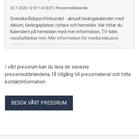
22.7.2026 12:07:14 CEST
|
Pressmeddelande
Svenska Ridsportförbundet - aktuell tävlingskalender med
datum, tävlingsplatser, ryttare och hemsidor. Här hittar du
Kalendern på hemsidan med mer information, TV-tider,
resultatlänkar mm. Mer information för media inklusive
aktuella ackrediteringar, tidigare mästerskapsresultat,
rekord mm finns HÄR.
I vårt pressrum kan du läsa de senaste
pressmeddelandena, få tillgång till pressmaterial och hitta
kontaktinformation.
BESÖK VÅRT PRESSRUM