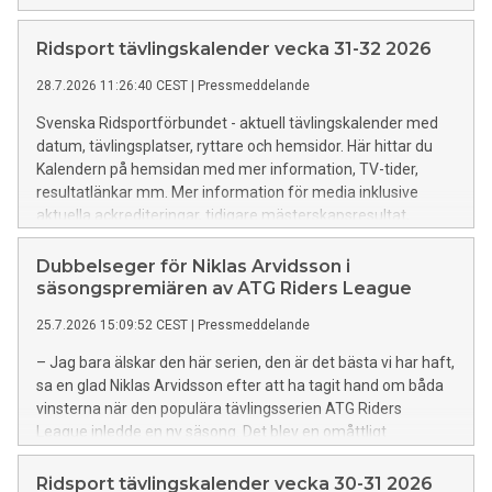
Ridsport tävlingskalender vecka 31-32 2026
28.7.2026 11:26:40 CEST
|
Pressmeddelande
Svenska Ridsportförbundet - aktuell tävlingskalender med
datum, tävlingsplatser, ryttare och hemsidor. Här hittar du
Kalendern på hemsidan med mer information, TV-tider,
resultatlänkar mm. Mer information för media inklusive
aktuella ackrediteringar, tidigare mästerskapsresultat,
rekord mm finns HÄR.
Dubbelseger för Niklas Arvidsson i
säsongspremiären av ATG Riders League
25.7.2026 15:09:52 CEST
|
Pressmeddelande
– Jag bara älskar den här serien, den är det bästa vi har haft,
sa en glad Niklas Arvidsson efter att ha tagit hand om båda
vinsterna när den populära tävlingsserien ATG Riders
League inledde en ny säsong. Det blev en omåttligt
spännande premiär där endast hundradelar skiljde mellan de
tre främsta ekipagen i 150-klassen.
Ridsport tävlingskalender vecka 30-31 2026