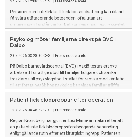
27.7.2026 12:08:13 CEST
|
Pressmeddelande
Personer med intellektuell funktionsnedsättning kan ibland
få svåra utåtagerande beteenden, ofta utan att
omgivningen förstår varför. Det som visar sig i aggressivitet,
oro eller självskadebeteende kan bero på bakomliggande
orsaker. För att bättre kunna utreda och behandla dessa
Psykolog möter familjerna direkt på BVC i
patienter har habiliteringen och psykiatrin i Region
Dalbo
Kronoberg startat ett gemensamt VUB-team.
23.7.2026 08:28:30 CEST
|
Pressmeddelande
På Dalbo barnavårdscentral (BVC) i Växjö testas ett nytt
arbetssätt för att ge stöd till familjer tidigare och sänka
trösklarna till psykologstöd. I stället för remiss med väntetid
till ett första besök hos psykolog kan vissa familjer träffa
psykologen direkt på BVC tillsammans med sin BVC-
sjuksköterska.
Patient fick blodproppar efter operation
10.7.2026 08:48:22 CEST
|
Pressmeddelande
Region Kronoberg har gjort en Lex Maria-anmälan efter att
en patient inte fick blodproppsförebyggande behandling
enligt gällande rutin efter ett kirurgiskt ingrepp. Patienten