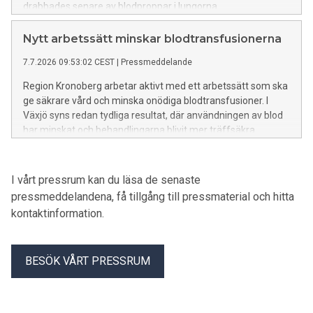
drabbades senare av blodproppar i lungorna.
Nytt arbetssätt minskar blodtransfusionerna
7.7.2026 09:53:02 CEST
|
Pressmeddelande
Region Kronoberg arbetar aktivt med ett arbetssätt som ska
ge säkrare vård och minska onödiga blodtransfusioner. I
Växjö syns redan tydliga resultat, där användningen av blod
har minskat och behandlingarna blivit mer träffsäkra.
I vårt pressrum kan du läsa de senaste
pressmeddelandena, få tillgång till pressmaterial och hitta
kontaktinformation.
BESÖK VÅRT PRESSRUM