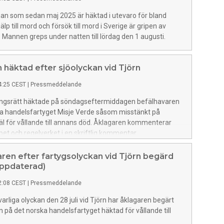
an som sedan maj 2025 är häktad i utevaro för bland
p till mord och försök till mord i Sverige är gripen av
. Mannen greps under natten till lördag den 1 augusti.
 häktad efter sjöolyckan vid Tjörn
4:25 CEST
|
Pressmeddelande
ingsrätt häktade på söndagseftermiddagen befälhavaren
ka handelsfartyget Misje Verde såsom misstänkt på
äl för vållande till annans död. Åklagaren kommenterar
pet och regelverket i en skriftlig kommentar.
ren efter fartygsolyckan vid Tjörn begärd
uppdaterad)
2:08 CEST
|
Pressmeddelande
varliga olyckan den 28 juli vid Tjörn har åklagaren begärt
 på det norska handelsfartyget häktad för vållande till