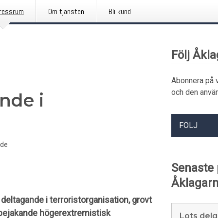
ressrum
Om tjänsten
Bli kund
Följ Åkl
Abonnera på 
och den använ
nde i
FÖLJ
nde
Senaste
Åklagar
 deltagande i terroristorganisation, grovt
ldsbejakande högerextremistisk
Lots delg