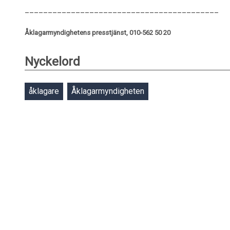
__________________________________________
Åklagarmyndighetens presstjänst, 010-562 50 20
Nyckelord
åklagare
Åklagarmyndigheten