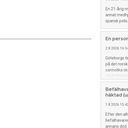
En 21-årig m
annat medhjäl
spansk polis
En person
2.8.2026 16:3
Göteborgs t
på det nors
sannolika sk
olycksförlop
Befälhava
häktad (
1.8.2026 15:4
Efter den all
befälhavaren
annans död.