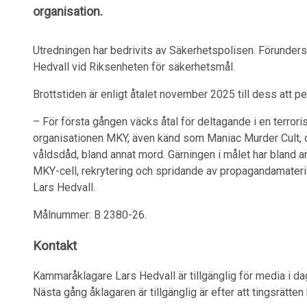
organisation.
Utredningen har bedrivits av Säkerhetspolisen. Förunder
Hedvall vid Riksenheten för säkerhetsmål.
Brottstiden är enligt åtalet november 2025 till dess att p
– För första gången väcks åtal för deltagande i en terro
organisationen MKY, även känd som Maniac Murder Cult, oc
våldsdåd, bland annat mord. Gärningen i målet har bland
MKY-cell, rekrytering och spridande av propagandamater
Lars Hedvall.
Målnummer: B 2380-26.
Kontakt
Kammaråklagare Lars Hedvall är tillgänglig för media i da
Nästa gång åklagaren är tillgänglig är efter att tingsrätte