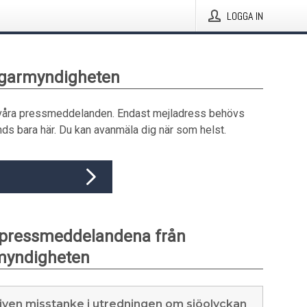
LOGGA IN
agarmyndigheten
våra pressmeddelanden. Endast mejladress behövs
ds bara här. Du kan avanmäla dig när som helst.
 pressmeddelandena från
myndigheten
iven misstanke i utredningen om sjöolyckan