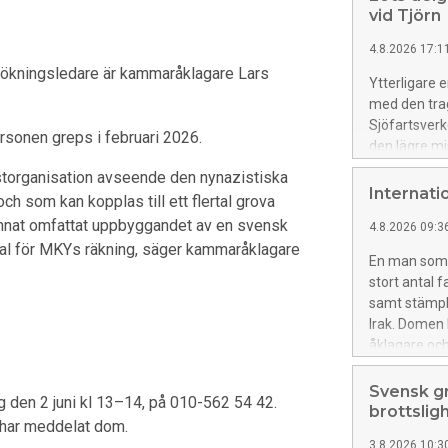
vid Tjörn
4.8.2026 17:1
sökningsledare är kammaråklagare Lars
Ytterligare 
med den tragi
Sjöfartsverk
ersonen greps i februari 2026.
den lägre mis
annans död. 
ristorganisation avseende den nynazistiska
Internati
h som kan kopplas till ett flertal grova
 annat omfattat uppbyggandet av en svensk
4.8.2026 09:3
ial för MKYs räkning, säger kammaråklagare
En man som ä
stort antal f
samt stämplin
Irak. Domen
åklagare och
Svensk gr
g den 2 juni kl 13–14, på 010-562 54 42.
brottslig
n har meddelat dom.
3.8.2026 10:3