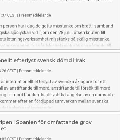
1:37 CEST
|
Pressmeddelande
en person har i dag delgetts misstanke om brott i samband
ska sjöolyckan vid Tjörn den 28 juli. Lotsen knuten till
ets lotsningsverksamhet misstänks på skälig misstanke,
stankegraden, för vårdslöshet i sjötrafik och vållande till
Lotsen förnekar brott.
onellt efterlyst svensk dömd i Irak
6:26 CEST
|
Pressmeddelande
r internationellt efterlyst av svenska åklagare för ett
all av anstiftande till mord, anstiftande till försök till mord
g till mord har dömts till livstids fängelse av en domstol i
 kommer efter en fördjupad samverkan mellan svenska
 det irakiska rättsväsendet.
ipen i Spanien för omfattande grov
het
0:02 CEST
|
Pressmeddelande