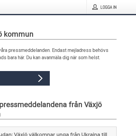
LOGGA IN
xjö kommun
våra pressmeddelanden. Endast mejladress behövs
ds bara här. Du kan avanmäla dig när som helst.
pressmeddelandena från Växjö
n
udan: Växjö välkomnar unga från Ukraina till