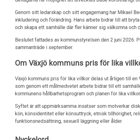
Genom sitt ledarskap och sitt engagemang har Mikael Beer
inkludering och förändring. Hans arbete bidrar till att bry
och skapa ett samhälle där fler känner sig välkomna och d
Beslutet fattades av kommunstyrelsen den 2 juni 2026. P
sammanträde i september.
Om Växjö kommuns pris för lika villk
Växjö kommuns pris för lika villkor delas ut årligen till en
som genom ett målmedvetet arbete bidrar till ett samhälle dä
kommunens hållbarhetsprogram och planen för lika villkor
Syftet är att uppmärksamma insatser som motverkar diskri
kön, könsidentitet eller könsuttryck, etnisk tillhörighet, re
funktionsnedsättning, sexuell läggning eller ålder.
Nyckelord