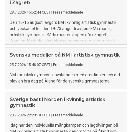
i Zagreb
28.7.2026 15:52:44 CEST
|
Pressmeddelande
Den 13-16 augusti avgörs EM i kvinnlig artistisk gymnastik
och veckan efter, den 19-23 augusti avgörs EM i manlig
artistisk gymnastik. Båda mästerskapen går i Zagreb,
Kroatien. Nu är det klart vilka gymnaster som kommer att
representera Sverige och i listan finns flera rutinerade
gymnaster.
Svenska medaljer på NM i artistisk gymnastik
25.7.2026 15:48:07 CEST
|
Pressmeddelande
NM i artistisk gymnastik avslutades med grenfinaler och det
blev en bra dag på Åland för de svenska gymnasterna.
Sverige bäst i Norden i kvinnlig artistisk
gymnastik
23.7.2026 22:23:18 CEST
|
Pressmeddelande
Idag har den individuella mångkampen och lagtävlingen på
NM i kvinnlig artistisk gymnastik genomförts på Åland och