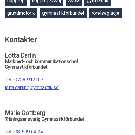
hopprep
hopprepsskoj
skola
gymnastik
grundmotorik
gymnastikförbundet
rörelseglädje
Kontakter
Lotta Darlin
Marknad- och kommunikationschef
Gymnastikförbundet
Tel:
0708-912107
lotta.darlin@gymnastik.se
Maria Gottberg
Träningsansvarig Gymnastikförbundet
Tel:
08-699 64 04