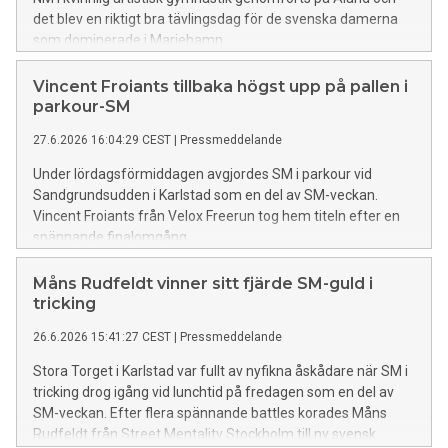
det blev en riktigt bra tävlingsdag för de svenska damerna
som dominerade i Mariehamn.
Vincent Froiants tillbaka högst upp på pallen i
parkour-SM
27.6.2026 16:04:29 CEST
|
Pressmeddelande
Under lördagsförmiddagen avgjordes SM i parkour vid
Sandgrundsudden i Karlstad som en del av SM-veckan.
Vincent Froiants från Velox Freerun tog hem titeln efter en
spännande finalomgång.
Måns Rudfeldt vinner sitt fjärde SM-guld i
tricking
26.6.2026 15:41:27 CEST
|
Pressmeddelande
Stora Torget i Karlstad var fullt av nyfikna åskådare när SM i
tricking drog igång vid lunchtid på fredagen som en del av
SM-veckan. Efter flera spännande battles korades Måns
Rudfeldt från Street Mentality Stockholm till ny svensk