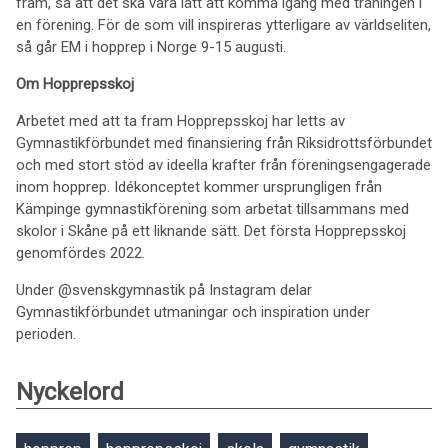
fram, så att det ska vara lätt att komma igång med träningen i
en förening. För de som vill inspireras ytterligare av världseliten,
så går EM i hopprep i Norge 9-15 augusti.
Om Hopprepsskoj
Arbetet med att ta fram Hopprepsskoj har letts av
Gymnastikförbundet med finansiering från Riksidrottsförbundet
och med stort stöd av ideella krafter från föreningsengagerade
inom hopprep. Idékonceptet kommer ursprungligen från
Kämpinge gymnastikförening som arbetat tillsammans med
skolor i Skåne på ett liknande sätt. Det första Hopprepsskoj
genomfördes 2022.
Under @svenskgymnastik på Instagram delar
Gymnastikförbundet utmaningar och inspiration under
perioden.
Nyckelord