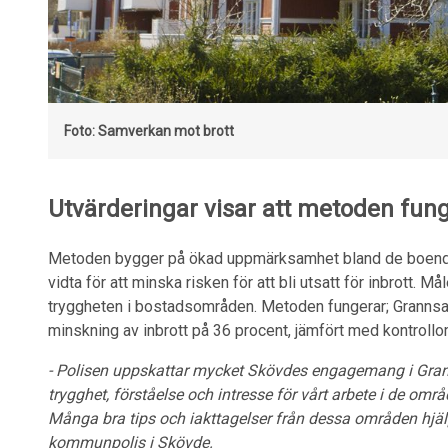
Foto: Samverkan mot brott
Utvärderingar visar att metoden fun
Metoden bygger på ökad uppmärksamhet bland de boende
vidta för att minska risken för att bli utsatt för inbrott. M
tryggheten i bostadsområden. Metoden fungerar; Granns
minskning av inbrott på 36 procent, jämfört med kontroll
- Polisen uppskattar mycket Skövdes engagemang i Granns
trygghet, förståelse och intresse för vårt arbete i de o
Många bra tips och iakttagelser från dessa områden hjälpe
kommunpolis i Skövde.