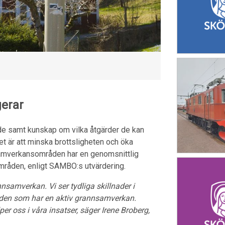
gerar
 samt kunskap om vilka åtgärder de kan
ålet är att minska brottsligheten och öka
amverkansområden har en genomsnittlig
områden, enligt SAMBO:s utvärdering.
amverkan. Vi ser tydliga skillnader i
mråden som har en aktiv grannsamverkan.
r oss i våra insatser, säger Irene Broberg,