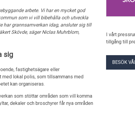
rebyggande arbete. Vi har en mycket god
ommun som vi vill bibehålla och utveckla
 har grannsamverkan idag, ansluter sig till
h säkert Skövde, säger Niclas Muhrblom,
I vårt pressr
tillgång till 
 sig
BESÖK VÅ
 boende, fastighetsägare eller
kt med lokal polis, som tillsammans med
betet kan organiseras.
verkan som stöttar områden som vill komma
yltar, dekaler och broschyrer får nya områden