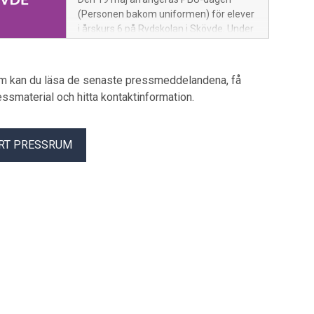
musik och möjlighet att ta del av en
(Personen bakom uniformen) för elever
viktig del av svensk järnvägshistoria på
i årskurs 6 på Rydskolan i Skövde. Under
nära håll.
dagen får eleverna möjlighet att lära
känna yrken inom blåljusverksamheter –
och människorna bakom uniformerna.
um kan du läsa de senaste pressmeddelandena, få
pressmaterial och hitta kontaktinformation.
RT PRESSRUM