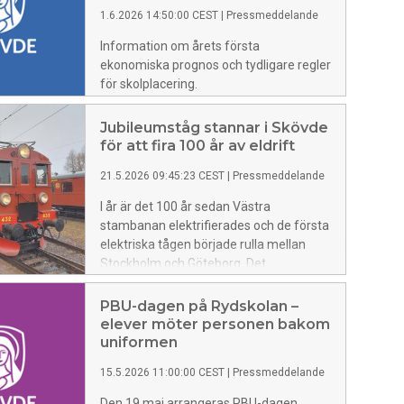
1.6.2026 14:50:00 CEST
|
Pressmeddelande
och 128 medarbetare, vilket ger ett brett
och tillförlitligt underlag.
Information om årets första
ekonomiska prognos och tydligare regler
för skolplacering.
Jubileumståg stannar i Skövde
för att fira 100 år av eldrift
21.5.2026 09:45:23 CEST
|
Pressmeddelande
I år är det 100 år sedan Västra
stambanan elektrifierades och de första
elektriska tågen började rulla mellan
Stockholm och Göteborg. Det
uppmärksammas med ett unikt
jubileumståg från Järnvägsmuseet i
PBU-dagen på Rydskolan –
Gävle, som gör utvalda stopp längs den
elever möter personen bakom
historiska sträckan – bland annat i
uniformen
Skövde. I samband med stoppet bjuder
15.5.2026 11:00:00 CEST
|
Pressmeddelande
Skövde kommun och Next Skövde in till
ett kort firande vid stationen. Det blir tal,
Den 19 maj arrangeras PBU-dagen