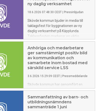
ny daglig verksamhet
18.6.2026 07:48:30 CEST
|
Pressinbjudan
Skövde kommun bjuder in media till
taklagsfest för byggnationen av ny
daglig verksamhet på Käpplunda.
Taklagsfesten markerar en viktig
milstolpe i byggprojektet, byggnadens
stomme är färdig och taket är till stor del
Anhöriga och medarbetare
på plats.
ger samstämmigt positiv bild
av kommunikation och
samarbete inom bostad med
särskild service LSS
3.6.2026 15:29:09 CEST
|
Pressmeddelande
Skövde kommun har genomfört en
enkätundersökning bland anhöriga och
medarbetare inom bostad med särskild
Sammanfattning av barn- och
service (LSS), med fokus på
utbildningsnämndens
kommunikation, bemötande och
sammanträde 1 juni
samarbete. Totalt svarade 97 anhöriga