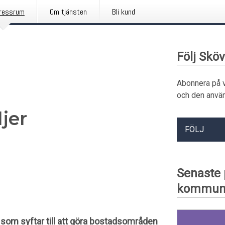
ressrum
Om tjänsten
Bli kund
Följ Sk
Abonnera på 
och den använ
jer
FÖLJ
Senaste
kommu
om syftar till att göra bostadsområden