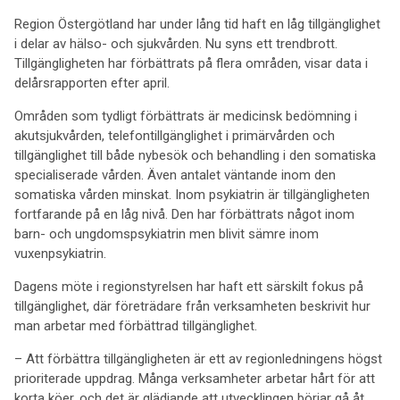
Region Östergötland har under lång tid haft en låg tillgänglighet
i delar av hälso- och sjukvården. Nu syns ett trendbrott.
Tillgängligheten har förbättrats på flera områden, visar data i
delårsrapporten efter april.
Områden som tydligt förbättrats är medicinsk bedömning i
akutsjukvården, telefontillgänglighet i primärvården och
tillgänglighet till både nybesök och behandling i den somatiska
specialiserade vården. Även antalet väntande inom den
somatiska vården minskat. Inom psykiatrin är tillgängligheten
fortfarande på en låg nivå. Den har förbättrats något inom
barn- och ungdomspsykiatrin men blivit sämre inom
vuxenpsykiatrin.
Dagens möte i regionstyrelsen har haft ett särskilt fokus på
tillgänglighet, där företrädare från verksamheten beskrivit hur
man arbetar med förbättrad tillgänglighet.
– Att förbättra tillgängligheten är ett av regionledningens högst
prioriterade uppdrag. Många verksamheter arbetar hårt för att
korta köer, och det är glädjande att utvecklingen börjar gå åt