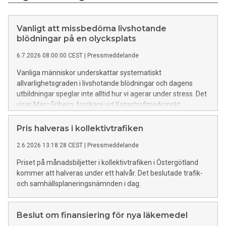
Vanligt att missbedöma livshotande
blödningar på en olycksplats
6.7.2026 08:00:00 CEST
|
Pressmeddelande
Vanliga människor underskattar systematiskt
allvarlighetsgraden i livshotande blödningar och dagens
utbildningar speglar inte alltid hur vi agerar under stress. Det
visar Marc Friberg, forskare vid Katastrofmedicinskt
centrum, i sin avhandling. En av slutsatserna är att
krisberedskapen kan stärkas med utbildningar som bättre
Pris halveras i kollektivtrafiken
väger in hur människor egentligen tänker och reagerar.
2.6.2026 13:18:28 CEST
|
Pressmeddelande
Priset på månadsbiljetter i kollektivtrafiken i Östergötland
kommer att halveras under ett halvår. Det beslutade trafik-
och samhällsplaneringsnämnden i dag.
Beslut om finansiering för nya läkemedel