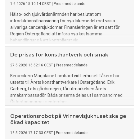
1.6.2026 15:10:14 CEST
|
Pressmeddelande
Hälso- och sjukvårdsnämnden har beslutat om
introduktionsfinansiering för nya läkemedel mot vissa
allvarliga cancersjukdomar. Finansieringen är ett sätt för
Region Östergötland att införa nya kostsamma
behandlingar på ett kontrollerat vis.
De prisas för konsthantverk och smak
27.5.2026 15:52:16 CEST
|
Pressmeddelande
Keramikern Marjolaine Lombard vid Lerhuset Tåkern har
utsetts till Årets konsthantverkare i Östergötland. Erik
Garberg, Löts gårdsmejeri, får utmärkelsen Årets
smakambassadör. Båda priserna delas ut i samband med
Östgötadagarna i september.
Operationsrobot på Vrinnevisjukhuset ska ge
ökad kapacitet
13.5.2026 17:17:33 CEST
|
Pressmeddelande