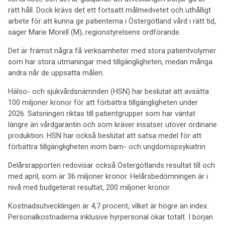
rätt håll. Dock krävs det ett fortsatt målmedvetet och uthålligt
arbete för att kunna ge patienterna i Östergötland vård i rätt tid,
säger Marie Morell (M), regionstyrelsens ordförande.
Det är främst några få verksamheter med stora patientvolymer
som har stora utmaningar med tillgängligheten, medan många
andra når de uppsatta målen.
Hälso- och sjukvårdsnämnden (HSN) har beslutat att avsätta
100 miljoner kronor för att förbättra tillgängligheten under
2026. Satsningen riktas till patientgrupper som har väntat
längre än vårdgarantin och som kräver insatser utöver ordinarie
produktion. HSN har också beslutat att satsa medel för att
förbättra tillgängligheten inom barn- och ungdomspsykiatrin.
Delårsrapporten redovisar också Östergötlands resultat till och
med april, som är 36 miljoner kronor. Helårsbedömningen är i
nivå med budgeterat resultat, 200 miljoner kronor.
Kostnadsutvecklingen är 4,7 procent, vilket är högre än index.
Personalkostnaderna inklusive hyrpersonal ökar totalt. I början