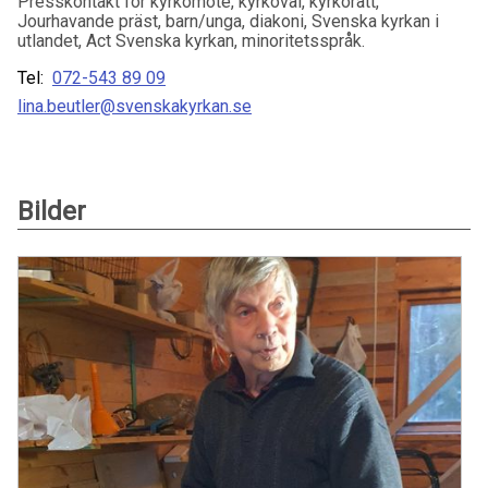
Presskontakt för kyrkomöte, kyrkoval, kyrkorätt,
Jourhavande präst, barn/unga, diakoni, Svenska kyrkan i
utlandet, Act Svenska kyrkan, minoritetsspråk.
Tel:
072-543 89 09
lina.beutler@svenskakyrkan.se
Bilder