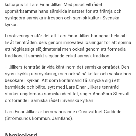
kulturpris till Lars Einar Jillker. Med priset vill rådet
uppmärksamma hans särskilda insatser för att främja och
synliggöra samiska intressen och samisk kultur i Svenska
kyrkan.
I motiveringen står det att Lars Einar Jillker har ägnat hela sitt
liv åt tenntråden, dels genom innovativa lösningar för att spinna
ett högklassigt slöjdmaterial men också genom att förmedla
traditionellt samiskt slöjdande enligt samisk tradition.
– Jillkers tenntråd är vida känt inom det samiska området. Den
syns i kyrklig utsmyckning, men också på koltar och väskor hos
besökare i kyrkan. Att som konfirmand få smycka sig i ett
barmkläde och bälte, sytt med Lars Einar Jillkers tenntråd,
stärker ungdomars samiska identitet, säger AnnaSara Stenvall,
ordförande i Samiska rådet i Svenska kyrkan.
Lars Einar Jillker är hemmahörande i Gussvattnet Gäddede
(Strömsunds kommun, Jämtland).