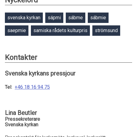
Nyckelord
svenska kyrkan
sápmi
sábme
sábmie
saepmie
samiska rådets kulturpris
strömsund
Kontakter
Svenska kyrkans pressjour
Tel:
+46 18 16 94 75
Lina Beutler
Pressekreterare
Svenska kyrkan