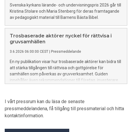
Svenska kyrkans lärande- och undervisningspris 2026 går till
Kristina Stolare och Maria Stenberg för deras framtagande
av pedagogiskt material till Barnens Bästa Bibel.
Trosbaserade aktörer nyckel för rättvisa i
gruvsamhällen
3.6.2026 06:00:00 CEST
|
Pressmeddelande
En ny publikation visar hur trosbaserade aktörer kan bidra till
att stärka tillgången till rättvisa och gottgörelse för
samhällen som påverkas av gruvverksamhet. Guiden
innehåller även rekommendationer till företag, investerare
och stater om hur lokalt förankrade lösningar kan stärkas i
några av världens mest utsatta gruvregioner. Publikationen
lanseras den 5 juni vid Eastern Africa Exchange Platform on
I vårt pressrum kan du läsa de senaste
Business and Human Rights i Arusha, Tanzania.
pressmeddelandena, få tillgång till pressmaterial och hitta
kontaktinformation.