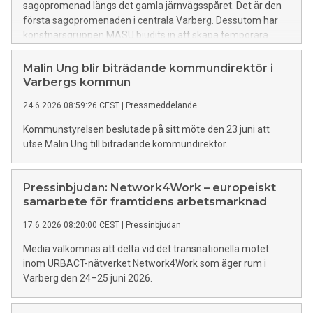
sagopromenad längs det gamla järnvägsspåret. Det är den
första sagopromenaden i centrala Varberg. Dessutom har
konstnärsgruppen MASU bjudits in att skapa temporära
konstverk utmed promenaden. Det skapar en spännande
promenad med en blandning av konst och saga.
Malin Ung blir biträdande kommundirektör i
Varbergs kommun
24.6.2026 08:59:26 CEST
|
Pressmeddelande
Kommunstyrelsen beslutade på sitt möte den 23 juni att
utse Malin Ung till biträdande kommundirektör.
Pressinbjudan: Network4Work – europeiskt
samarbete för framtidens arbetsmarknad
17.6.2026 08:20:00 CEST
|
Pressinbjudan
Media välkomnas att delta vid det transnationella mötet
inom URBACT-nätverket Network4Work som äger rum i
Varberg den 24–25 juni 2026.