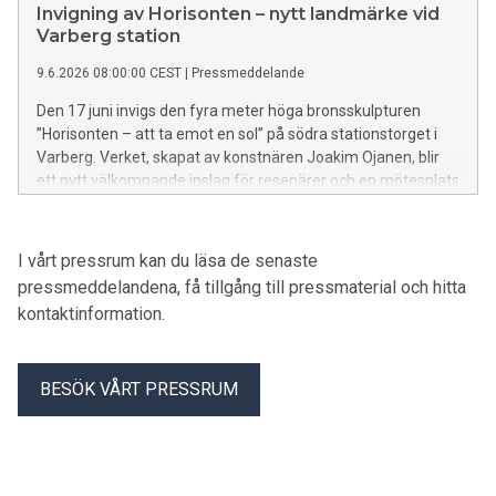
Invigning av Horisonten – nytt landmärke vid
Varberg station
9.6.2026 08:00:00 CEST
|
Pressmeddelande
Den 17 juni invigs den fyra meter höga bronsskulpturen
”Horisonten – att ta emot en sol” på södra stationstorget i
Varberg. Verket, skapat av konstnären Joakim Ojanen, blir
ett nytt välkomnande inslag för resenärer och en mötesplats
i stadens nya stationsområde.
I vårt pressrum kan du läsa de senaste
pressmeddelandena, få tillgång till pressmaterial och hitta
kontaktinformation.
BESÖK VÅRT PRESSRUM