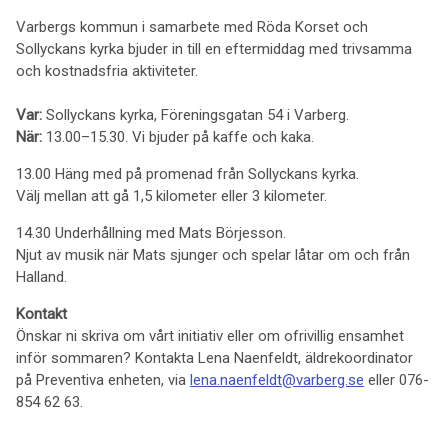
Varbergs kommun i samarbete med Röda Korset och
Sollyckans kyrka bjuder in till en eftermiddag med trivsamma
och kostnadsfria aktiviteter.
Var:
Sollyckans kyrka, Föreningsgatan 54 i Varberg.
När:
13.00–15.30. Vi bjuder på kaffe och kaka.
13.00 Häng med på promenad från Sollyckans kyrka.
Välj mellan att gå 1,5 kilometer eller 3 kilometer.
14.30 Underhållning med Mats Börjesson.
Njut av musik när Mats sjunger och spelar låtar om och från
Halland.
Kontakt
Önskar ni skriva om vårt initiativ eller om ofrivillig ensamhet
inför sommaren? Kontakta Lena Naenfeldt, äldrekoordinator
på Preventiva enheten, via
lena.naenfeldt@varberg.se
eller 076-
854 62 63.