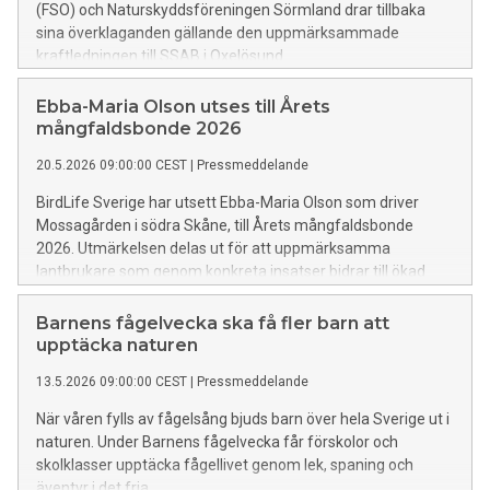
(FSO) och Naturskyddsföreningen Sörmland drar tillbaka
sina överklaganden gällande den uppmärksammade
kraftledningen till SSAB i Oxelösund.
Ebba-Maria Olson utses till Årets
mångfaldsbonde 2026
20.5.2026 09:00:00 CEST
|
Pressmeddelande
BirdLife Sverige har utsett Ebba-Maria Olson som driver
Mossagården i södra Skåne, till Årets mångfaldsbonde
2026. Utmärkelsen delas ut för att uppmärksamma
lantbrukare som genom konkreta insatser bidrar till ökad
biologisk mångfald i jordbrukslandskapet. – Jag tror att
framtidens jordbruk behöver bygga på samverkan med
Barnens fågelvecka ska få fler barn att
naturen. Då får vi både livskraftiga ekosystem och hållbar
upptäcka naturen
matproduktion, säger Ebba-Maria Olson.
13.5.2026 09:00:00 CEST
|
Pressmeddelande
När våren fylls av fågelsång bjuds barn över hela Sverige ut i
naturen. Under Barnens fågelvecka får förskolor och
skolklasser upptäcka fågellivet genom lek, spaning och
äventyr i det fria.