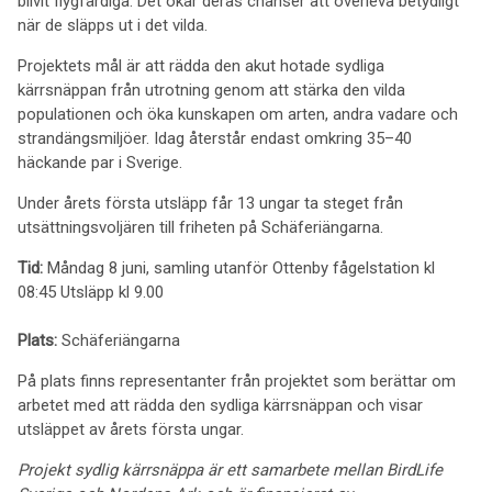
blivit flygfärdiga. Det ökar deras chanser att överleva betydligt
när de släpps ut i det vilda.
Projektets mål är att rädda den akut hotade sydliga
kärrsnäppan från utrotning genom att stärka den vilda
populationen och öka kunskapen om arten, andra vadare och
strandängsmiljöer. Idag återstår endast omkring 35–40
häckande par i Sverige.
Under årets första utsläpp får 13 ungar ta steget från
utsättningsvoljären till friheten på Schäferiängarna.
Tid:
Måndag 8 juni, samling utanför Ottenby fågelstation kl
08:45 Utsläpp kl 9.00
Plats:
Schäferiängarna
På plats finns representanter från projektet som berättar om
arbetet med att rädda den sydliga kärrsnäppan och visar
utsläppet av årets första ungar.
Projekt sydlig kärrsnäppa är ett samarbete mellan BirdLife