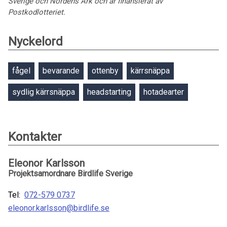
Sverige och Nordens Ark och är finansierat av
Postkodlotteriet.
Nyckelord
fågel
bevarande
ottenby
kärrsnäppa
sydlig kärrsnäppa
headstarting
hotadearter
Kontakter
Eleonor Karlsson
Projektsamordnare Birdlife Sverige
Tel:
072-579 0737
eleonor.karlsson@birdlife.se