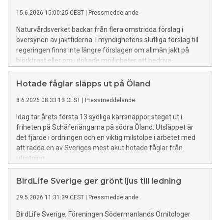
15.6.2026 15:00:25 CEST
|
Pressmeddelande
Naturvårdsverket backar från flera omstridda förslag i
översynen av jakttiderna. I myndighetens slutliga förslag till
regeringen finns inte längre förslagen om allmän jakt på
björktrast eller om utökade möjligheter att bedriva
skyddsjakt på talgoxe, hus- och ladusvala.
Hotade fåglar släpps ut på Öland
8.6.2026 08:33:13 CEST
|
Pressmeddelande
Idag tar årets första 13 sydliga kärrsnäppor steget ut i
friheten på Schäferiängarna på södra Öland. Utsläppet är
det fjärde i ordningen och en viktig milstolpe i arbetet med
att rädda en av Sveriges mest akut hotade fåglar från
utrotning.
BirdLife Sverige ger grönt ljus till ledning
29.5.2026 11:31:39 CEST
|
Pressmeddelande
BirdLife Sverige, Föreningen Södermanlands Ornitologer