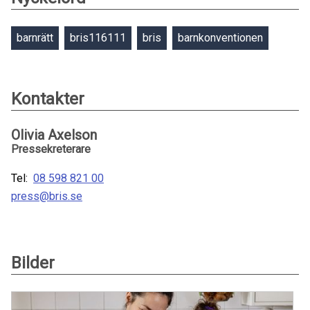
barnrätt
bris116111
bris
barnkonventionen
Kontakter
Olivia Axelson
Pressekreterare
Tel:
08 598 821 00
press@bris.se
Bilder