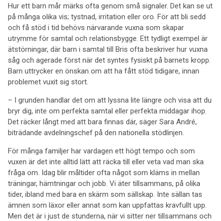
Hur ett barn mår märks ofta genom små signaler. Det kan se ut
på många olika vis; tystnad, irritation eller oro. För att bli sedd
och få stöd i tid behövs närvarande vuxna som skapar
utrymme för samtal och relationsbygge. Ett tydligt exempel är
ätstörningar, där barn i samtal till Bris ofta beskriver hur vuxna
såg och agerade först när det syntes fysiskt på barnets kropp.
Barn uttrycker en önskan om att ha fått stöd tidigare, innan
problemet vuxit sig stort.
– I grunden handlar det om att lyssna lite längre och visa att du
bryr dig, inte om perfekta samtal eller perfekta middagar ihop.
Det räcker långt med att bara finnas där, säger Sara André,
biträdande avdelningschef på den nationella stödlinjen.
För många familjer har vardagen ett högt tempo och som
vuxen är det inte alltid lätt att räcka till eller veta vad man ska
fråga om. Idag blir måltider ofta något som kläms in mellan
träningar, hämtningar och jobb. Vi äter tillsammans, på olika
tider, ibland med bara en skärm som sällskap. Inte sällan tas
ämnen som läxor eller annat som kan uppfattas kravfullt upp.
Men det är i just de stunderna, när vi sitter ner tillsammans och