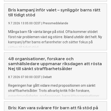
Telia ger nu konkreta verktyg för hur man kan stötta ett barn
i sin närhet.
Bris kampanj inför valet – synliggör barns rätt
till tidigt stöd
9.7.2026 13:05:00 CEST
|
Pressmeddelande
Många barn får vänta länge på stöd. Ofta kommer stödet
först när problemen växt sig större. Ibland uteblir det helt. Ny
kampanj lyfter barns erfarenheter och sätter fokus på
rätten till tidigt stöd.
48 organisationer, forskare och
samhällsledare uppmanar riksdagen att rösta
Nej till sänkt straffbarhetsålder
8.7.2026 07:00:00 CEST
|
Debatt
Regeringen har gått vidare med propositionen om sänkt
straffbarhetsålder. Trots allvarlig kritik från forskare,
expertmyndigheter, professionen, barnrättsorganisationer
och inte minst Lagrådet. Nu går 48 organisationer, forskare
och samhällsledare ut uppmanar riksdagen att rösta nej.
Bris: Kan vara svårare för barn att få stöd på