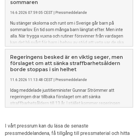
sommaren
16.6.2026 07:59:05 CEST
|
Pressmeddelande
Nu stänger skolorna och runt om i Sverige går barn på
sommarlov. En tid som många barn längtat efter. Men inte
alla. När trygga vuxna och rutiner försvinner från vardagen
kan det bli svårt för barn i behov av stöd att veta var de ska
vända sig. Bris har öppet dygnet runt, hela sommaren.
Regeringens besked är en viktig seger, men
förslaget om att sänka straffbarhetsåldern
borde stoppas i sin helhet
11.6.2026 11:13:48 CEST
|
Pressmeddelande
Idag meddelade justitieminister Gunnar Strömmer att
regeringen drar tillbaka förslaget om att sänka
straffbarhetsåldern till 13 år. I stället kommer regeringen
lägga fram ett förslag om 14 år senare i sommar. – Det är
klokt att regeringen lyssnar på de kritiker som lyft allvarliga
brister med att sänka straffbarhetsålder till 13 år. Samma
I vårt pressrum kan du läsa de senaste
kritik finns dock mot förslaget om 14 år. Det finns andra
pressmeddelandena, få tillgång till pressmaterial och hitta
alternativ som regeringen borde prioritera i stället, säger