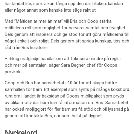
har landat lite, som vi kan fånga upp den där blicken, känslan
eller något annat som kanske inte sägs rakt ut.
Med ”Måltiden är mer än mat” vill Bris och Coop stärka
måltidens roll som möjlighet för närvaro, samtal och trygghet.
Dels genom att inspirera och ge stöd för att göra måltiderna till
något enkelt och roligt. Dels genom att sprida kunskap, tips och
råd från Bris kuratorer.
– Riktig matglädje handlar om att fokusera mindre på regler
och mer på samtalen, säger Sara Begner, chef för Coops
provkök.
Coop och Bris har samarbetat i 10 år för att skapa bättre
samhällen för barn. Ett exempel som synts på många köksbord
runt om i landet är baksidan på Coops mjölkpaket som pryds
av olika motiv där barn kan få information om Bris. Samarbetet
har också möjliggjort för fler barn att få stöd och bli lyssnad på
genom att kontakta Bris, när som helst på dygnet.
Nyckelord