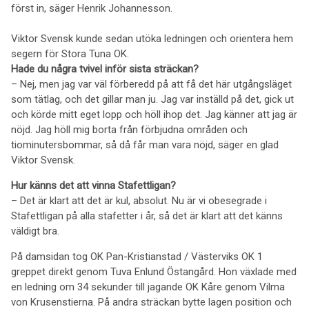
först in, säger Henrik Johannesson.
Viktor Svensk kunde sedan utöka ledningen och orientera hem
segern för Stora Tuna OK.
Hade du några tvivel inför sista sträckan?
– Nej, men jag var väl förberedd på att få det här utgångsläget
som tätlag, och det gillar man ju. Jag var inställd på det, gick ut
och körde mitt eget lopp och höll ihop det. Jag känner att jag är
nöjd. Jag höll mig borta från förbjudna områden och
tiominutersbommar, så då får man vara nöjd, säger en glad
Viktor Svensk.
Hur känns det att vinna Stafettligan?
– Det är klart att det är kul, absolut. Nu är vi obesegrade i
Stafettligan på alla stafetter i år, så det är klart att det känns
väldigt bra.
På damsidan tog OK Pan-Kristianstad / Västerviks OK 1
greppet direkt genom Tuva Enlund Östangård. Hon växlade med
en ledning om 34 sekunder till jagande OK Kåre genom Vilma
von Krusenstierna. På andra sträckan bytte lagen position och