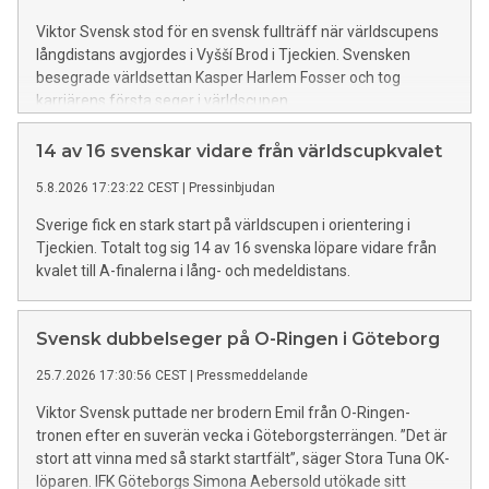
Viktor Svensk stod för en svensk fullträff när världscupens
långdistans avgjordes i Vyšší Brod i Tjeckien. Svensken
besegrade världsettan Kasper Harlem Fosser och tog
karriärens första seger i världscupen.
14 av 16 svenskar vidare från världscupkvalet
5.8.2026 17:23:22 CEST
|
Pressinbjudan
Sverige fick en stark start på världscupen i orientering i
Tjeckien. Totalt tog sig 14 av 16 svenska löpare vidare från
kvalet till A-finalerna i lång- och medeldistans.
Svensk dubbelseger på O-Ringen i Göteborg
25.7.2026 17:30:56 CEST
|
Pressmeddelande
Viktor Svensk puttade ner brodern Emil från O-Ringen-
tronen efter en suverän vecka i Göteborgsterrängen. ”Det är
stort att vinna med så starkt startfält”, säger Stora Tuna OK-
löparen. IFK Göteborgs Simona Aebersold utökade sitt