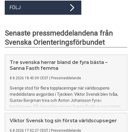
FÖLJ
Senaste pressmeddelandena från
Svenska Orienteringsförbundet
Tre svenska herrar bland de fyra bästa –
Sanna Fasth femma
8.8.2026 18:45:09 CEST
|
Pressmeddelande
Sverige stod för flera topplaceringar när världscupens
medeldistans avgjordes i Tjeckien. Viktor Svensk blev tvåa,
Gustav Bergman trea och Anton Johansson fyra i
herrklassen. På damsidan sprang Sanna Fasth in som bästa
svenska på femte plats.
Viktor Svensk tog sin första världscupseger
6.8.2026 17:02:27 CEST
|
Pressmeddelande