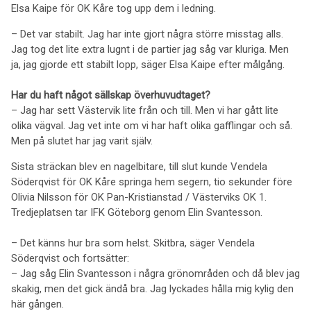
Elsa Kaipe för OK Kåre tog upp dem i ledning.
– Det var stabilt. Jag har inte gjort några större misstag alls.
Jag tog det lite extra lugnt i de partier jag såg var kluriga. Men
ja, jag gjorde ett stabilt lopp, säger Elsa Kaipe efter målgång.
Har du haft något sällskap överhuvudtaget?
– Jag har sett Västervik lite från och till. Men vi har gått lite
olika vägval. Jag vet inte om vi har haft olika gafflingar och så.
Men på slutet har jag varit själv.
Sista sträckan blev en nagelbitare, till slut kunde Vendela
Söderqvist för OK Kåre springa hem segern, tio sekunder före
Olivia Nilsson för OK Pan-Kristianstad / Västerviks OK 1.
Tredjeplatsen tar IFK Göteborg genom Elin Svantesson.
– Det känns hur bra som helst. Skitbra, säger Vendela
Söderqvist och fortsätter:
– Jag såg Elin Svantesson i några grönområden och då blev jag
skakig, men det gick ändå bra. Jag lyckades hålla mig kylig den
här gången.