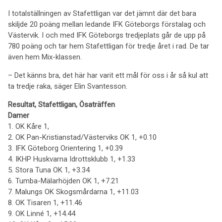
I totalställningen av Stafettligan var det jämnt där det bara
skiljde 20 poäng mellan ledande IFK Göteborgs förstalag och
Västervik. I och med IFK Göteborgs tredjeplats går de upp på
780 poäng och tar hem Stafettligan för tredje året i rad. De tar
även hem Mix-klassen.
– Det känns bra, det här har varit ett mål för oss i år så kul att
ta tredje raka, säger Elin Svantesson.
Resultat, Stafettligan, Ösaträffen
Damer
1. OK Kåre 1,
2. OK Pan-Kristianstad/Västerviks OK 1, +0.10
3. IFK Göteborg Orientering 1, +0.39
4. IKHP Huskvarna Idrottsklubb 1, +1.33
5. Stora Tuna OK 1, +3.34
6. Tumba-Mälarhöjden OK 1, +7.21
7. Malungs OK Skogsmårdarna 1, +11.03
8. OK Tisaren 1, +11.46
9. OK Linné 1, +14.44