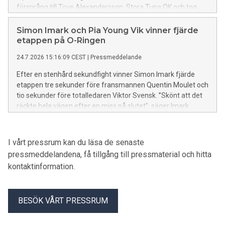
försprång till Tove Alexandersson, Stora Tuna OK och tog
hem sin andra raka O-Ringen-seger.
Simon Imark och Pia Young Vik vinner fjärde
etappen på O-Ringen
24.7.2026 15:16:09 CEST
|
Pressmeddelande
Efter en stenhård sekundfight vinner Simon Imark fjärde
etappen tre sekunder före fransmannen Quentin Moulet och
tio sekunder före totalledaren Viktor Svensk. ”Skönt att det
räckte hela vägen efter en miss på slutet”, säger Imark.
Norska Pia Young Vik tar två fina skalper när hon vinner
damklassen närmast före totalledaren Simona Aebersold
och Tove Alexandersson.
I vårt pressrum kan du läsa de senaste
pressmeddelandena, få tillgång till pressmaterial och hitta
kontaktinformation.
BESÖK VÅRT PRESSRUM