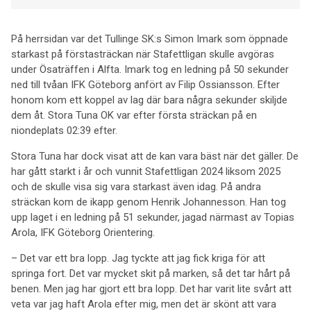
På herrsidan var det Tullinge SK:s Simon Imark som öppnade
starkast på förstasträckan när Stafettligan skulle avgöras
under Ösaträffen i Alfta. Imark tog en ledning på 50 sekunder
ned till tvåan IFK Göteborg anfört av Filip Ossiansson. Efter
honom kom ett koppel av lag där bara några sekunder skiljde
dem åt. Stora Tuna OK var efter första sträckan på en
niondeplats 02:39 efter.
Stora Tuna har dock visat att de kan vara bäst när det gäller. De
har gått starkt i år och vunnit Stafettligan 2024 liksom 2025
och de skulle visa sig vara starkast även idag. På andra
sträckan kom de ikapp genom Henrik Johannesson. Han tog
upp laget i en ledning på 51 sekunder, jagad närmast av Topias
Arola, IFK Göteborg Orientering.
– Det var ett bra lopp. Jag tyckte att jag fick kriga för att
springa fort. Det var mycket skit på marken, så det tar hårt på
benen. Men jag har gjort ett bra lopp. Det har varit lite svårt att
veta var jag haft Arola efter mig, men det är skönt att vara