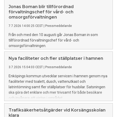
Jonas Boman blir tillförordnad
förvaltningschef för vård- och
omsorgsförvaltningen
7.7.2026 14:00:25 CEST
|
Pressmeddelande
Från och med den 10 augusti går Jonas Boman in som
tillförordnad förvaltningschef för vård- och
omsorgsförvaltningen.
Nya faciliteter och fler ställplatser i hamnen
3.7.2026 15:04:03 CEST
|
Pressmeddelande
Enköpings kommun utvecklar servicen i hamnen genom nya
faciliteter med toalett, dusch, vattenutkast och
latrintömning samt fler ställplatser för husbilar. Satsningen
ska göra det enklare och mer trivsamt för både besökare
och invånare att vistas i området.
Trafiksäkerhetsåtgärder vid Korsängsskolan
klara