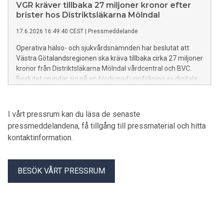
och en ovanlig njursjukdom.
VGR kräver tillbaka 27 miljoner kronor efter
brister hos Distriktsläkarna Mölndal
17.6.2026 16:49:40 CEST
|
Pressmeddelande
Operativa hälso- och sjukvårdsnämnden har beslutat att
Västra Götalandsregionen ska kräva tillbaka cirka 27 miljoner
kronor från Distriktsläkarna Mölndal vårdcentral och BVC.
Beslutet grundar sig på en fördjupad uppföljning av digitala
psykologtjänster som utförts via
underleverantören Mindler under perioden februari 2022 till
april 2023.
I vårt pressrum kan du läsa de senaste
pressmeddelandena, få tillgång till pressmaterial och hitta
kontaktinformation.
BESÖK VÅRT PRESSRUM