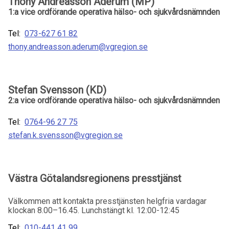
Thony Andreasson Aderum (MP)
1:a vice ordförande operativa hälso- och sjukvårdsnämnden
Tel:
073-627 61 82
thony.andreasson.aderum@vgregion.se
Stefan Svensson (KD)
2:a vice ordförande operativa hälso- och sjukvårdsnämnden
Tel:
0764-96 27 75
stefan.k.svensson@vgregion.se
Västra Götalandsregionens presstjänst
Välkommen att kontakta presstjänsten helgfria vardagar
klockan 8.00–16.45. Lunchstängt kl. 12:00-12:45
Tel:
010-441 41 99