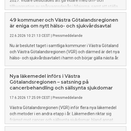
2027. Vidare beslutades att gå vidare med om- och
tillbyggnation av spårvagnsdepån i Majorna, samt att ställa
sig positiv till att VGR bidrar till etableringen av Göteborgs
judiska kunskapscenter.
49 kommuner och Västra Götalandsregionen
är eniga om nytt hälso- och sjukvårdsavtal
22.6.2026 10:21:13 CEST
|
Pressmeddelande
Nu är beslutet taget i samtliga kommuner i Västra Götaland
och Västra Götalandsregionen (VGR) och därmed är det nya
hälso- och sjukvårdsavtalet i hamn och börjar gälla nästa år.
Nya läkemedel införs i Västra
Götalandsregionen – satsning på
cancerbehandling och sällsynta sjukdomar
17.6.2026 17:25:09 CEST
|
Pressmeddelande
Västra Götalandsregionen (VGR) inför flera nya läkemedel
och metoder i en andra etapp i år. Läkemedlen riktar sig
främst mot cancer och sällsynta sjukdomar, bland annat
livmoderhalscancer, lungcancer, nasofarynxcancer, lymfom