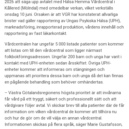
2026 att säga upp avtalet med Hälsa Hemma Vårdcentral i
Kållered (Mölndal) med omedelbar verkan, vilket verkställs
onsdag 10 juni. Orsaken är att VGR har konstaterat allvarliga
brister vad gäller rapportering av Ungas Psykiska Hälsa (UPH),
marknadsföring, inrapporterad produktion, vårdens innehåll och
rapportering av fast läkarkontakt.
Vårdcentralen har ungefär 5 000 listade patienter som kommer
att listas om till den vårdcentral som ligger närmast
folkbokföringsadressen. Ungefär 200 barn och unga har varit i
kontakt med UPH-enheten sedan årsskiftet. Övriga UPH-
enheter kommer att informeras om stängningen och
uppmanas att prioritera dessa barn och unga då det kan finnas
en pågående behandling som behöver omhändertas.
– Västra Götalandsregionens högsta prioritet är att invånarna
får vård på ett tryggt, säkert och professionellt sätt och att
vårdgivare följer avtal. Vi skickar brev till alla patienter där de får
information om vilken vårdcentral de kommer att tillhöra nu
och hur de gör om de vill välja en annan vårdcentral.
Informationen skickas på flera språk, säger Marie Gustafsson,