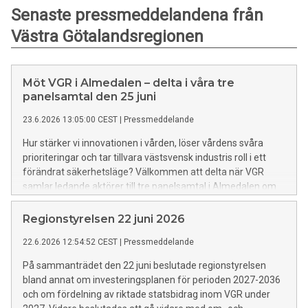
Senaste pressmeddelandena från
Västra Götalandsregionen
Möt VGR i Almedalen – delta i våra tre
panelsamtal den 25 juni
23.6.2026 13:05:00 CEST
|
Pressmeddelande
Hur stärker vi innovationen i vården, löser vårdens svåra
prioriteringar och tar tillvara västsvensk industris roll i ett
förändrat säkerhetsläge? Välkommen att delta när VGR
samlar ledande aktörer till tre panelsamtal i Almedalen om
dessa viktiga frågor.
Regionstyrelsen 22 juni 2026
22.6.2026 12:54:52 CEST
|
Pressmeddelande
På sammanträdet den 22 juni beslutade regionstyrelsen
bland annat om investeringsplanen för perioden 2027-2036
och om fördelning av riktade statsbidrag inom VGR under