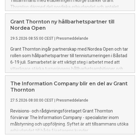
Tillsammans med etableringen i Norge stärker Grant
Thornton därmed det nordiska erbjudandet och antalet
medarbetare passerar 1500.
Grant Thornton ny hållbarhetspartner till
Nordea Open
29.5.2026 08:55:00 CEST
|
Pressmeddelande
Grant Thornton ingår partnerskap med Nordea Open och tar
rollen som hållparhetspartner till tennisturneringen i Båstad
6-19 juli. Samarbetet är ett viktigt steg i arbetet med att
ytterligare stärka turneringens hållbarhetsambitioner och
sätta ett ekonomiskt värde på Nordea Opens påverkan på
lokalsamhället, regionen och tennisen i stort.
The Information Company blir en del av Grant
Thornton
27.5.2026 08:00:00 CEST
|
Pressmeddelande
Revisions- och rådgivningsföretaget Grant Thornton
förvärvar The Information Company - specialister inom
målstyrning och uppföljning. Syftet är att tillsammans utöka
erbjudandet till båda företagens kunder.