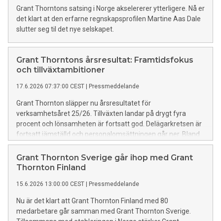
Grant Thorntons satsing i Norge akselererer ytterligere. Nå er
det klart at den erfarne regnskapsprofilen Martine Aas Dale
slutter seg til det nye selskapet.
Grant Thorntons årsresultat: Framtidsfokus
och tillväxtambitioner
17.6.2026 07:37:00 CEST
|
Pressmeddelande
Grant Thornton släpper nu årsresultatet för
verksamhetsåret 25/26. Tillväxten landar på drygt fyra
procent och lönsamheten är fortsatt god. Delägarkretsen är
fortsatt jämställd och personalomsättningen går ner. Bland
höjdpunkterna finns bland annat samarbetet med SHL och
etableringen i Norge. Den nordiska satsningen har nyligen
Grant Thornton Sverige går ihop med Grant
följts upp med en sammanslagning med finska Grant
Thornton Finland
Thornton.
15.6.2026 13:00:00 CEST
|
Pressmeddelande
Nu är det klart att Grant Thornton Finland med 80
medarbetare går samman med Grant Thornton Sverige.