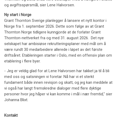
og avgiftsspørsmål, sier Lene Halvorsen.
Ny start i Norge
Grant Thornton Sverige planlegger å lansere et nytt kontor i
Norge fra 1. september 2026. Dette som følge av at Grant
Thornton Norge tidligere kunngjorde at de forlater Grant
Thornton-nettverket fra og med 31. august 2026. Det nye
selskapet har ambisiøse rekrutteringsplaner med mål om å
være rundt 30 medarbeidere allerede i løpet av det første
driftsåret. Etableringen starter i Oslo, med en offensiv plan om
etablering i flere byer.
- Jeg er veldig glad for at Lene Halvorsen har takket ja til å bli
med oss og satsningen vi foretar. Nå har vi et sterkt
fundament både innen revisjon og skatt, og jeg kan meddele at
vi også har langt fremskredne dialoger med flere dyktige
personer hvor jeg håper vi kan komme i mål i nær fremtid," sier
Johanna Blixt.
Kontakt