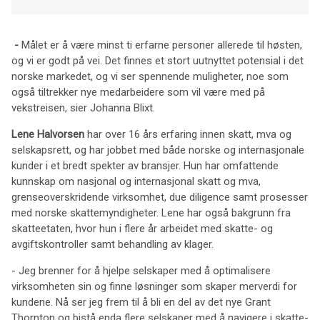
-
Målet er å være minst ti erfarne personer allerede til høsten,
og vi er godt på vei. Det finnes et stort uutnyttet potensial i det
norske markedet, og vi ser spennende muligheter, noe som
også tiltrekker nye medarbeidere som vil være med på
vekstreisen, sier Johanna Blixt.
Lene Halvorsen
har over 16 års erfaring innen skatt, mva og
selskapsrett, og har jobbet med både norske og internasjonale
kunder i et bredt spekter av bransjer. Hun har omfattende
kunnskap om nasjonal og internasjonal skatt og mva,
grenseoverskridende virksomhet, due diligence samt prosesser
med norske skattemyndigheter. Lene har også bakgrunn fra
skatteetaten, hvor hun i flere år arbeidet med skatte- og
avgiftskontroller samt behandling av klager.
- Jeg brenner for å hjelpe selskaper med å optimalisere
virksomheten sin og finne løsninger som skaper merverdi for
kundene. Nå ser jeg frem til å bli en del av det nye Grant
Thornton og bistå enda flere selskaper med å navigere i skatte-