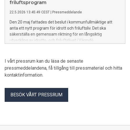
friluftsprogram
22.5.2026 13:45:49 CEST
|
Pressmeddelande
Den 20 maj fattades det beslut i kommunfullmäktige att
anta ett nytt program för idrott och friluftsliv. Det ska
säkerställa en gemensam riktning för en långsiktig
utveckling av idrotts- och friluftslivet i Värmdö.
I vårt pressrum kan du läsa de senaste
pressmeddelandena, få tillgång till pressmaterial och hitta
kontaktinformation.
BESÖK VÅRT PRESSRUM