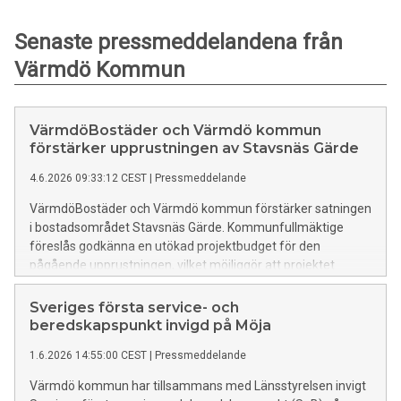
Senaste pressmeddelandena från
Värmdö Kommun
VärmdöBostäder och Värmdö kommun
förstärker upprustningen av Stavsnäs Gärde
4.6.2026 09:33:12 CEST
|
Pressmeddelande
VärmdöBostäder och Värmdö kommun förstärker satningen
i bostadsområdet Stavsnäs Gärde. Kommunfullmäktige
föreslås godkänna en utökad projektbudget för den
pågående upprustningen, vilket möjliggör att projektet
utifrån hyresgästernas önskemål kan slutföras med en
högre och mer enhetlig standard.
Sveriges första service- och
beredskapspunkt invigd på Möja
1.6.2026 14:55:00 CEST
|
Pressmeddelande
Värmdö kommun har tillsammans med Länsstyrelsen invigt