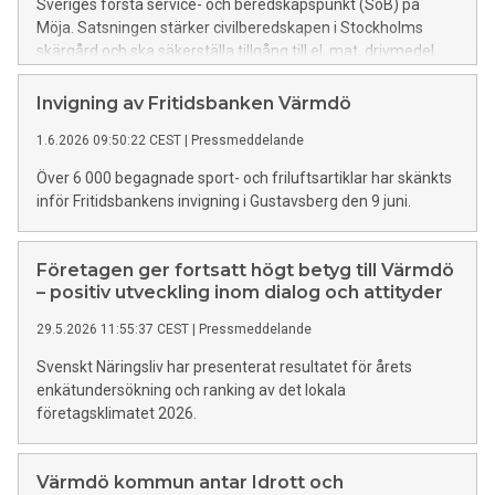
Sveriges första service- och beredskapspunkt (SoB) på
Möja. Satsningen stärker civilberedskapen i Stockholms
skärgård och ska säkerställa tillgång till el, mat, drivmedel
och samhällsviktig service även vid långvariga strömavbrott
och andra samhällsstörningar.
Invigning av Fritidsbanken Värmdö
1.6.2026 09:50:22 CEST
|
Pressmeddelande
Över 6 000 begagnade sport- och friluftsartiklar har skänkts
inför Fritidsbankens invigning i Gustavsberg den 9 juni.
Företagen ger fortsatt högt betyg till Värmdö
– positiv utveckling inom dialog och attityder
29.5.2026 11:55:37 CEST
|
Pressmeddelande
Svenskt Näringsliv har presenterat resultatet för årets
enkätundersökning och ranking av det lokala
företagsklimatet 2026.
Värmdö kommun antar Idrott och