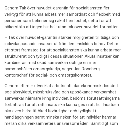
Genom Tak över huvudet-garantin får socialtjänsten fler
verktyg för att kunna arbeta mer samordnat och flexibelt med
personer som befinner sig i akut hemlöshet, detta för att
säkerställa att ingen blir helt utan tak över huvudet för natten.
– Tak över huvudet-garantin stärker möjligheten till tidiga och
individanpassade insatser utifrån den enskildes behov. Det är
ett stort framsteg för att socialtjänsten ska kunna arbeta mer
strukturerat och tydligt i dessa situationer. Akuta insatser kan
kombineras med ökad samverkan och ge en mer
sammanhållen omsorgskedja, säger Jan Rönnberg,
kontorschef för social- och omsorgskontoret
.
Genom ett mer utvecklat arbetssätt, där ekonomiskt bistånd,
socialpsykiatri, missbruksvård och uppsökande verksamhet
samverkar närmare kring individen, bedöms förutsättningarna
förbättras för att rätt insats ska kunna ges i rätt tid. Insatsen
ska även bidra till ökad likvärdighet och tydlighet i
handläggningen samt minska risken för att individer hamnar
mellan olika verksamheters ansvarsområden. Samtidigt som