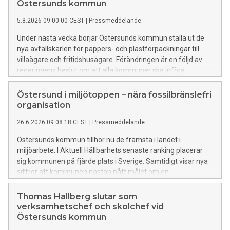
Östersunds kommun
5.8.2026 09:00:00 CEST
|
Pressmeddelande
Under nästa vecka börjar Östersunds kommun ställa ut de
nya avfallskärlen för pappers- och plastförpackningar till
villaägare och fritidshusägare. Förändringen är en följd av
regeringens beslut om att alla kommuner ska införa
fastighetsnära insamling av förpackningar.
Östersund i miljötoppen – nära fossilbränslefri
organisation
26.6.2026 09:08:18 CEST
|
Pressmeddelande
Östersunds kommun tillhör nu de främsta i landet i
miljöarbete. I Aktuell Hållbarhets senaste ranking placerar
sig kommunen på fjärde plats i Sverige. Samtidigt visar nya
siffror att kommunen nästan nått målet om en
fossilbränslefri organisation.
Thomas Hallberg slutar som
verksamhetschef och skolchef vid
Östersunds kommun