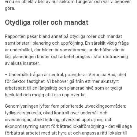
vi nu en objektiv bild av hur sektorn fungerar och var vi behöver
göra.
Otydliga roller och mandat
Rapporten pekar bland annat på otydliga roller och mandat
samt brister i planering och uppföljning. En särskilt viktig fråga
är underhållet, där bilden är samstämmig: underhållsnivån är
låg, planeringen brister och arbetet präglas i stor utsträckning
av akuta insatser.
– Underhållsfrågan är central, poängterar Veronica Bad, chef
för Sektor fastighet. Vi behöver gå från ett mer akutstyrt
arbetssätt till en långsiktig och planerad nivå som är tydligt
beslutad och möjlig att följa upp över tid.
Genomlysningen lyfter fem prioriterade utvecklingsområden:
tydligare styrkedja, ökad kontroll över underhåll och
investeringar, stärkt ledning, utvecklad uppföljning och
ekonomistyrning samt förbättrad lokalförsörjning - det vill säga
förbättrat arbetet med att hyra ut och anpassa rätt lokaler till