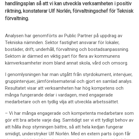
handlingsplan så att vi kan utveckla verksamheten i positiv
riktning, konstaterar Ulf Norlén, förvaltningschef för Teknisk
förvaltning.
Analysen har genomförts av Public Partner på uppdrag av
Tekniska nämnden. Sektor fastighet ansvarar för lokaler,
bostäder, drift, underhåll, förvaltning och bostadsanpassning.
Sektorn är därmed en viktig part för flera av kommunens
kärnverksamheter inom bland annat skola, vård och omsorg.
I genomlysningen har man utgått från styrdokument, intervjuer,
gruppintervjuer, jämförelsematerial och gjort en samlad analys.
Resultatet visar att verksamheten har hög kompetens och
många fungerande delar i vardagen, med engagerade
medarbetare och en tydlig vilja att utveckla arbetssättet.
– Vi har många engagerade och kompetenta medarbetare som
gör ett bra arbete varje dag. Samtidigt ser vi ett tydligt behov av
att hålla ihop styrningen bättre, så att hela kedjan fungerar
smidigt, understryker Ulf Norlén. Med en extern parts ögon får