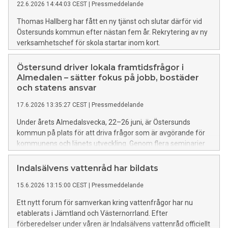
22.6.2026 14:44:03 CEST
|
Pressmeddelande
Thomas Hallberg har fått en ny tjänst och slutar därför vid
Östersunds kommun efter nästan fem år. Rekrytering av ny
verksamhetschef för skola startar inom kort.
Östersund driver lokala framtidsfrågor i
Almedalen – sätter fokus på jobb, bostäder
och statens ansvar
17.6.2026 13:35:27 CEST
|
Pressmeddelande
Under årets Almedalsvecka, 22–26 juni, är Östersunds
kommun på plats för att driva frågor som är avgörande för
kommunens och länets utveckling. Genom flera seminarier
lyfts behovet av statliga infrastruktursatsningar, snabbare
bostadsbyggande och strategier för att säkra framtidens
Indalsälvens vattenråd har bildats
kompetensförsörjning till både näringsliv och offentlig
15.6.2026 13:15:00 CEST
|
Pressmeddelande
sektor.
Ett nytt forum för samverkan kring vattenfrågor har nu
etablerats i Jämtland och Västernorrland. Efter
förberedelser under våren är Indalsälvens vattenråd officiellt