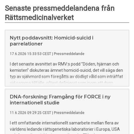
Senaste pressmeddelandena från
Rättsmedicinalverket
Nytt poddavsnitt: Homicid-suicid i
parrelationer
17.6.2026 15:33:53 CEST
|
Pressmeddelande
I det senaste avsnittet av RMV:s podd ”Döden, hjärnan och
kemisten” diskuteras ämnet homicid-suicid, det vill säga den
typ av självmord som föregåtts av dödligt våld som inträffat
vid samma tillfälle, oftast definierat som inom ett dygn.
DNA-forskning: Framgång för FORCE i ny
internationell studie
11.6.2026 09:29:25 CEST
|
Pressmeddelande
I ett omfattande internationellt samarbete mellan flera av
världens ledande rättsgenetiska laboratorier i Europa, USA