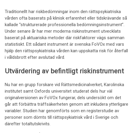
Traditionellt har riskbedömningar inom den rättspsykiatriska
vården ofta baserats på klinisk erfarenhet eller tidskrävande så
kallade ”strukturerade professionella bedömningsinstrument”.
Under senare år har mer moderna riskinstrument utvecklats
baserat på aktuariska metoder där riskfaktorer vägs samman
statistiskt. Ett sådant instrument är svenska FoVOx med vars
hjälp den rättspsykiatriska vården kan uppskatta risk för återfall
i våldsbrott efter avslutad vård.
Utvärdering av befintligt riskinstrument
Nu har en grupp forskare vid Rättsmedicinalverket, Karolinska
institutet samt Oxfords universitet studerat dels hur väl
originalversionen av FoVOx fungerar, dels undersökt om det
går att förbättra träffsäkerheten genom att inkludera ytterligare
variabler. Studien har genomförts som en registerstudie av
personer som dömts till rättspsykiatrisk vård i Sverige och
därefter totaltutskrivits.