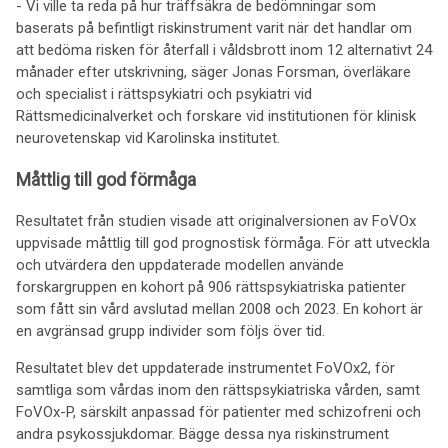
- Vi ville ta reda på hur träffsäkra de bedömningar som
baserats på befintligt riskinstrument varit när det handlar om
att bedöma risken för återfall i våldsbrott inom 12 alternativt 24
månader efter utskrivning, säger Jonas Forsman, överläkare
och specialist i rättspsykiatri och psykiatri vid
Rättsmedicinalverket och forskare vid institutionen för klinisk
neurovetenskap vid Karolinska institutet.
Måttlig till god förmåga
Resultatet från studien visade att originalversionen av FoVOx
uppvisade måttlig till god prognostisk förmåga. För att utveckla
och utvärdera den uppdaterade modellen använde
forskargruppen en kohort på 906 rättspsykiatriska patienter
som fått sin vård avslutad mellan 2008 och 2023. En kohort är
en avgränsad grupp individer som följs över tid.
Resultatet blev det uppdaterade instrumentet FoVOx2, för
samtliga som vårdas inom den rättspsykiatriska vården, samt
FoVOx-P, särskilt anpassad för patienter med schizofreni och
andra psykossjukdomar. Bägge dessa nya riskinstrument