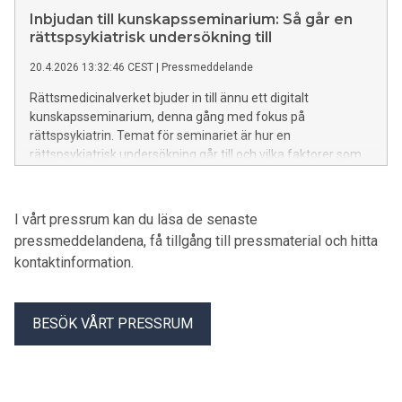
en allvarlig psykisk störning.
Inbjudan till kunskapsseminarium: Så går en
rättspsykiatrisk undersökning till
20.4.2026 13:32:46 CEST
|
Pressmeddelande
Rättsmedicinalverket bjuder in till ännu ett digitalt
kunskapsseminarium, denna gång med fokus på
rättspsykiatrin. Temat för seminariet är hur en
rättspsykiatrisk undersökning går till och vilka faktorer som
avgör om en misstänkt gärningsperson kan bedömas lida av
en allvarlig psykisk störning.
I vårt pressrum kan du läsa de senaste
pressmeddelandena, få tillgång till pressmaterial och hitta
kontaktinformation.
BESÖK VÅRT PRESSRUM