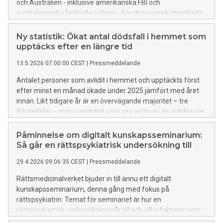
och Australien - inklusive amerikanska FBI och
australiensiska federala polisen - har den svenskutvecklade
FORCE-metoden kunnat testas och utvecklas ytterligare.
Resultatet är en framgång.
Ny statistik: Ökat antal dödsfall i hemmet som
upptäcks efter en längre tid
13.5.2026 07:00:00 CEST
|
Pressmeddelande
Antalet personer som avlidit i hemmet och upptäckts först
efter minst en månad ökade under 2025 jämfört med året
innan. Likt tidigare år är en övervägande majoritet – tre
fjärdedelar – män samtidigt som sex av tio av de avlidna var
över 65 år. Det visar ny statistik från Rättsmedicinalverket.
Påminnelse om digitalt kunskapsseminarium:
Så går en rättspsykiatrisk undersökning till
29.4.2026 09:06:35 CEST
|
Pressmeddelande
Rättsmedicinalverket bjuder in till ännu ett digitalt
kunskapsseminarium, denna gång med fokus på
rättspsykiatrin. Temat för seminariet är hur en
rättspsykiatrisk undersökning går till och vilka faktorer som
avgör om en misstänkt gärningsperson kan bedömas lida av