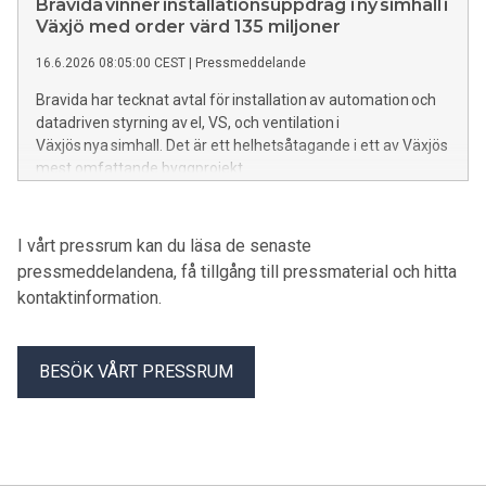
Bravida vinner installationsuppdrag i ny simhall i
Växjö med order värd 135 miljoner
16.6.2026 08:05:00 CEST
|
Pressmeddelande
Bravida har tecknat avtal för installation av automation och
datadriven styrning av el, VS, och ventilation i
Växjös nya simhall. Det är ett helhetsåtagande i ett av Växjös
mest omfattande byggprojekt.
I vårt pressrum kan du läsa de senaste
pressmeddelandena, få tillgång till pressmaterial och hitta
kontaktinformation.
BESÖK VÅRT PRESSRUM