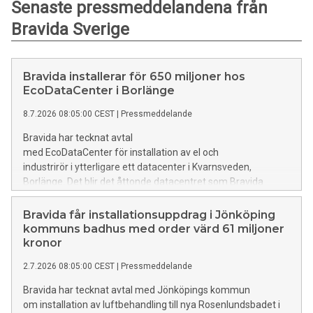
Senaste pressmeddelandena från
Bravida Sverige
Bravida installerar för 650 miljoner hos
EcoDataCenter i Borlänge
8.7.2026 08:05:00 CEST
|
Pressmeddelande
Bravida har tecknat avtal
med EcoDataCenter för installation av el och
industrirör i ytterligare ett datacenter i Kvarnsveden,
Borlänge. Det blir det åttonde datacentret som Bravida
installerar i för EcoDataCenter.
Bravida får installationsuppdrag i Jönköping
kommuns badhus med order värd 61 miljoner
kronor
2.7.2026 08:05:00 CEST
|
Pressmeddelande
Bravida har tecknat avtal med Jönköpings kommun
om installation av luftbehandling till nya Rosenlundsbadet i