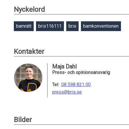
Nyckelord
barnrätt
bris116111
bris
barnkonventionen
Kontakter
Maja Dahl
Press- och opinionsansvarig
Tel:
08 598 821 00
press@bris.se
Bilder