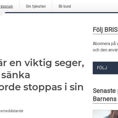
ressrum
Om tjänsten
Bli kund
Följ BRIS
Abonnera på 
och den använ
 en viktig seger,
FÖLJ
 sänka
orde stoppas i sin
Senaste 
Barnens 
ssmeddelande