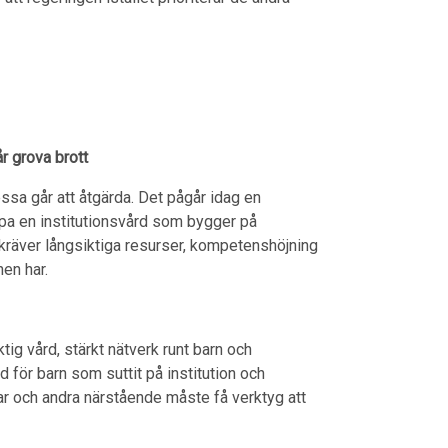
r grova brott
dessa går att åtgärda. Det pågår idag en
apa en institutionsvård som bygger på
 kräver långsiktiga resurser, kompetenshöjning
en har.
tig vård, stärkt nätverk runt barn och
d för barn som suttit på institution och
ar och andra närstående måste få verktyg att