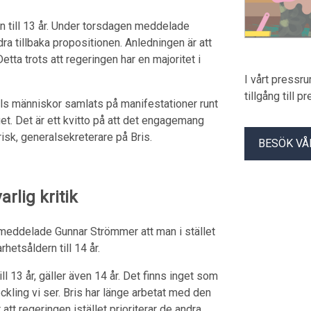
n till 13 år. Under torsdagen meddelade
dra tillbaka propositionen. Anledningen är att
Detta trots att regeringen har en majoritet i
I vårt pressr
tillgång till 
als människor samlats på manifestationer runt
get. Det är ett kvitto på att det engagemang
risk, generalsekreterare på Bris.
BESÖK VÅ
arlig kritik
t meddelade Gunnar Strömmer att man i stället
etsåldern till 14 år.
ll 13 år, gäller även 14 år. Det finns inget som
ckling vi ser. Bris har länge arbetat med den
 att regeringen istället prioriterar de andra