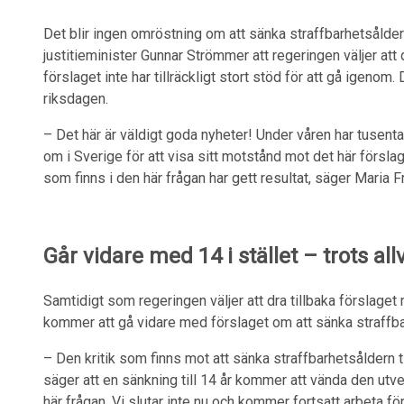
Det blir ingen omröstning om att sänka straffbarhetsålder
justitieminister Gunnar Strömmer att regeringen väljer att 
förslaget inte har tillräckligt stort stöd för att gå igenom. 
riksdagen.
– Det här är väldigt goda nyheter! Under våren har tusent
om i Sverige för att visa sitt motstånd mot det här försla
som finns i den här frågan har gett resultat, säger Maria F
Går vidare med 14 i stället – trots allv
Samtidigt som regeringen väljer att dra tillbaka förslage
kommer att gå vidare med förslaget om att sänka straffbarh
– Den kritik som finns mot att sänka straffbarhetsåldern ti
säger att en sänkning till 14 år kommer att vända den utve
här frågan. Vi slutar inte nu och kommer fortsatt arbeta för