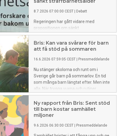
sänkt straffbarhetsålder
8.7.2026 07:00:00 CEST
|
Debatt
Regeringen har gått vidare med
propositionen om sänkt
straffbarhetsålder. Trots allvarlig kritik
från forskare, expertmyndigheter,
Bris: Kan vara svårare för barn
professionen, barnrättsorganisationer
att få stöd på sommaren
och inte minst Lagrådet. Nu går 48
16.6.2026 07:59:05 CEST
|
Pressmeddelande
organisationer, forskare och
samhällsledare ut uppmanar riksdagen
Nu stänger skolorna och runt om i
att rösta nej.
Sverige går barn på sommarlov. En tid
som många barn längtat efter. Men inte
alla. När trygga vuxna och rutiner
försvinner från vardagen kan det bli
svårt för barn i behov av stöd att veta
Ny rapport från Bris: Sent stöd
var de ska vända sig. Bris har öppet
till barn kostar samhället
dygnet runt, hela sommaren.
miljoner
9.6.2026 06:30:00 CEST
|
Pressmeddelande
Samhället brister i att fånga upp och ge