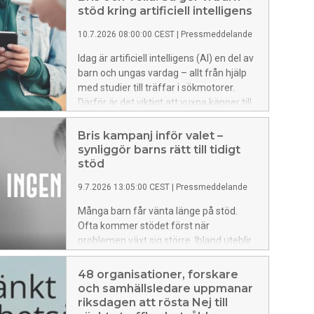
stöd kring artificiell intelligens
10.7.2026 08:00:00 CEST
|
Pressmeddelande
Idag är artificiell intelligens (AI) en del av
barn och ungas vardag – allt från hjälp
med studier till träffar i sökmotorer.
Därför är det viktigt att vuxna känner till
hur det används och hur det kan påverka
barn, både positivt och negativt. Bris och
Bris kampanj inför valet –
Telia ger nu konkreta verktyg för hur
synliggör barns rätt till tidigt
man kan stötta ett barn i sin närhet.
stöd
9.7.2026 13:05:00 CEST
|
Pressmeddelande
Många barn får vänta länge på stöd.
Ofta kommer stödet först när
problemen växt sig större. Ibland uteblir
det helt. Ny kampanj lyfter barns
erfarenheter och sätter fokus på rätten
48 organisationer, forskare
till tidigt stöd.
och samhällsledare uppmanar
riksdagen att rösta Nej till