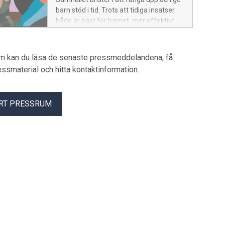
barn stöd i tid. Trots att tidiga insatser
både är bäst för barnet, mer effektivt
för att komma åt problemet och
dessutom lönsamt för samhället. Det
visar en ny rapport från Bris. – Vi har
um kan du läsa de senaste pressmeddelandena, få
räknat på vad det kostar att agera tidigt i
pressmaterial och hitta kontaktinformation.
ett barns utsatthet jämfört med att
avvakta. Det är tydligt att tidigt stöd till
barn, som ges innan problemen vuxit sig
RT PRESSRUM
större, är en av de mest lönsamma
investeringar ett samhälle kan göra,
säger Maria Frisk, generalsekreterare på
Bris.