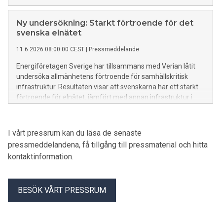
Ny undersökning: Starkt förtroende för det
svenska elnätet
11.6.2026 08:00:00 CEST
|
Pressmeddelande
Energiföretagen Sverige har tillsammans med Verian låtit
undersöka allmänhetens förtroende för samhällskritisk
infrastruktur. Resultaten visar att svenskarna har ett starkt
förtroende för elnätet, jämfört med annan infrastruktur i
Sverige, men också att förtroendet riskerar att försvagas
framåt om investeringarna inte kan fortsätta i samma takt.
I vårt pressrum kan du läsa de senaste
pressmeddelandena, få tillgång till pressmaterial och hitta
kontaktinformation.
BESÖK VÅRT PRESSRUM