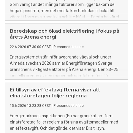
Som vanligt är det många faktorer som ligger bakom de
höga elpriserna, men det mesta kan härledas tillbaka till
vädret i form av sträng kyla och lite blåst. — Första halvåret
har varit omvända världen jämfört med förra året. Stark
kyla, lite vind, dåligt med snö och krig har dragit upp
Beredskap och ökad elektrifiering i fokus på
elpriserna säger Energiföretagen Sveriges
årets Arena energi
marknadsanalytiker Magnus Thorstensson.
22.6.2026 07:30:00 CEST
|
Pressmeddelande
Energisystemet står inför avgörande vägval och under
Almedalsveckan 2026 samlar Energiföretagen Sverige
branschens viktigaste aktörer på Arena energi. Den 23–25
juni fylls arenan av seminarier och samtal om fossilfri
konkurrenskraft och framtidens energisystem.
Ei-tillsyn av effektavgifterna visar att
elnätsföretagen följer reglerna
15.6.2026 13:23:28 CEST
|
Pressmeddelande
Energimarknadsinspektionen (Ei) har granskat om fem
elnätsföretag följer reglerna för sina avgiftsmodeller med
en effektavgift. Och det gör de, det visar Ei:s tillsyn.