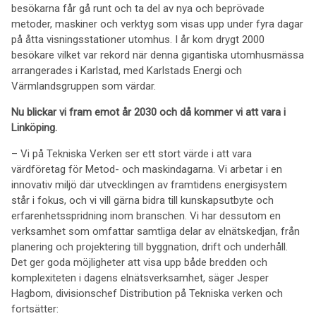
besökarna får gå runt och ta del av nya och beprövade
metoder, maskiner och verktyg som visas upp under fyra dagar
på åtta visningsstationer utomhus. I år kom drygt 2000
besökare vilket var rekord när denna gigantiska utomhusmässa
arrangerades i Karlstad, med Karlstads Energi och
Värmlandsgruppen som värdar.
Nu blickar vi fram emot år 2030 och då kommer vi att vara i
Linköping.
– Vi på Tekniska Verken ser ett stort värde i att vara
värdföretag för Metod- och maskindagarna. Vi arbetar i en
innovativ miljö där utvecklingen av framtidens energisystem
står i fokus, och vi vill gärna bidra till kunskapsutbyte och
erfarenhetsspridning inom branschen. Vi har dessutom en
verksamhet som omfattar samtliga delar av elnätskedjan, från
planering och projektering till byggnation, drift och underhåll.
Det ger goda möjligheter att visa upp både bredden och
komplexiteten i dagens elnätsverksamhet, säger Jesper
Hagbom, divisionschef Distribution på Tekniska verken och
fortsätter: