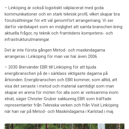
– Linköping är också logistiskt välplacerat med goda
kommunikationer och en stark teknisk profil, vilket skapar bra
förutsättningar för ett väl genomfört arrangemang. Vi ser
därför värdskapet som en möjlighet att samla branschen kring
aktuella frågor, ny teknik och framtidens kompetens- och
infrastrukturutmaningar.
Det är inte första gången Metod- och maskindagarna
arrangeras i Linköping för man var här även 2006.
– 2030 återvänder EBR till Linköping för att bjuda
energibranschen på de i särklass viktigaste dagarna på
årtionden. Energibranschen och EBR kommer, som alltid, att
visa det senaste i metod och material samtidigt som man
skapar en arena för möten för alla som är verksamma inom
elnät, säger Christer Gruber sakkunnig EBR som träffade
representanter från Tekniska verken och från Visit Linköping
när han var på Metod- och Maskindagarna i Karlstad i maj.