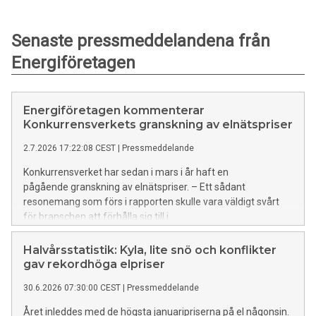
Senaste pressmeddelandena från
Energiföretagen
Energiföretagen kommenterar
Konkurrensverkets granskning av elnätspriser
2.7.2026 17:22:08 CEST
|
Pressmeddelande
Konkurrensverket har sedan i mars i år haft en
pågående granskning av elnätspriser. – Ett sådant
resonemang som förs i rapporten skulle vara väldigt svårt
för branschen att förhålla sig till i
prissättningen. Skulle verkligen prissättning och
intäktsnivåer som håller sig inom ellagens
Halvårsstatistik: Kyla, lite snö och konflikter
bestämmelser kunna vara oskäliga enligt annan
gav rekordhöga elpriser
lagstiftning? säger Tomas Malmström, ansvarig elnät på
30.6.2026 07:30:00 CEST
|
Pressmeddelande
Energiföretagen Sverige.
Året inleddes med de högsta januaripriserna på el någonsin.