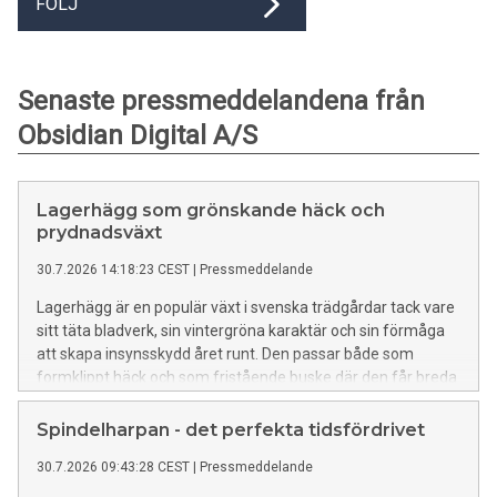
FÖLJ
Senaste pressmeddelandena från
Obsidian Digital A/S
Lagerhägg som grönskande häck och
prydnadsväxt
30.7.2026 14:18:23 CEST
|
Pressmeddelande
Lagerhägg är en populär växt i svenska trädgårdar tack vare
sitt täta bladverk, sin vintergröna karaktär och sin förmåga
att skapa insynsskydd året runt. Den passar både som
formklippt häck och som fristående buske där den får breda
ut sig mer naturligt. Med rätt placering och skötsel kan
lagerhägg utvecklas till en kraftfull växt som ger trädgården
Spindelharpan - det perfekta tidsfördrivet
en grön och ombonad känsla under många år. Så väljer du
30.7.2026 09:43:28 CEST
|
Pressmeddelande
rätt plats för lagerhägg För att lagerhägg ska trivas är
placeringen viktig. Växten uppskattar en plats i sol till