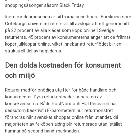
shoppingsäsonger såsom Black Friday.
Inom modebranschen är siffrorna ännu högre. Forskning som
Göteborgs universitet refererar till avslöjar att ett genomsnitt
på 22 procent av alla kläder som köps online i Sverige
returneras. 45 procent av konsumenterna anger att de främst
köper julklappar online, vilket innebär att returflödet blir en
strukturell del av högtiderna.
Den dolda kostnaden för konsument
och miljö
Returer medför onödiga utgifter för både handlare och
konsumenter. Dyra returkostnader är bara en av
konsekvenserna. Både PostNord och HUI Research har
dessutom beskrivit i E-barometern hur returmönstret
förändras när svenskar shoppar online från utlandet, då
majoriteten av felköpen aldrig blir returnerade utan istället
hamnar på second hand-marknaden.