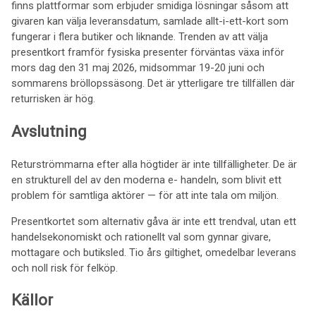
finns plattformar som erbjuder smidiga lösningar såsom att
givaren kan välja leveransdatum, samlade allt-i-ett-kort som
fungerar i flera butiker och liknande. Trenden av att välja
presentkort framför fysiska presenter förväntas växa inför
mors dag den 31 maj 2026, midsommar 19-20 juni och
sommarens bröllopssäsong. Det är ytterligare tre tillfällen där
returrisken är hög.
Avslutning
Returströmmarna efter alla högtider är inte tillfälligheter. De är
en strukturell del av den moderna e- handeln, som blivit ett
problem för samtliga aktörer — för att inte tala om miljön.
Presentkortet som alternativ gåva är inte ett trendval, utan ett
handelsekonomiskt och rationellt val som gynnar givare,
mottagare och butiksled. Tio års giltighet, omedelbar leverans
och noll risk för felköp.
Källor