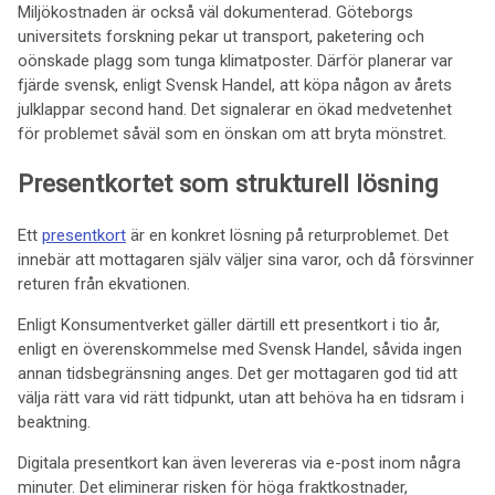
Miljökostnaden är också väl dokumenterad. Göteborgs
universitets forskning pekar ut transport, paketering och
oönskade plagg som tunga klimatposter. Därför planerar var
fjärde svensk, enligt Svensk Handel, att köpa någon av årets
julklappar second hand. Det signalerar en ökad medvetenhet
för problemet såväl som en önskan om att bryta mönstret.
Presentkortet som strukturell lösning
Ett
presentkort
är en konkret lösning på returproblemet. Det
innebär att mottagaren själv väljer sina varor, och då försvinner
returen från ekvationen.
Enligt Konsumentverket gäller därtill ett presentkort i tio år,
enligt en överenskommelse med Svensk Handel, såvida ingen
annan tidsbegränsning anges. Det ger mottagaren god tid att
välja rätt vara vid rätt tidpunkt, utan att behöva ha en tidsram i
beaktning.
Digitala presentkort kan även levereras via e-post inom några
minuter. Det eliminerar risken för höga fraktkostnader,