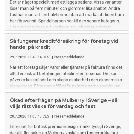
Det är något speciellt med att lägga patiens. Vissa varianter
halvskugga, men den bör gärna skyddas från starka vindar.
löser man på fem minuter och glömmer lika snabbt. Andra
En alltför utsatt plats kan göra att bladen skadas under kalla
fastnar man vid i en halvtimme utan att märka att tiden bara
perioder. Jorden ska vara näringsrik, fuktighetshållande och
har försvunnit. Spindelharpan hör till den senare kategorin.
samtidigt väldränerad. Om marken är tung och lerig kan det
Här använder man två kortlekar, tio kolumner och mer
vara bra att förbättra jorden med kompost eller
strategi än sin klassiska kusin. Spelet har blivit en av de mest
planteringsjord innan busken sätts på plats. Lagerhägg
välkända patiensvarianterna.
Så fungerar kreditförsäkring för företag vid
fungerar bra som häck eftersom den växer tätt och snabbt
handel på kredit
täcker stora ytor. Den är särskilt uppskattad i moderna
trädgårdar där många
29.7.2026 13:40:54 CEST
|
Pressmeddelande
När ett företag säljer varor eller tjänster på faktura finns det
alltid en risk att betalningen uteblir eller försenas. Det kan
påverka kassaflödet och skapa osäkerhet i den ekonomiska
planeringen. Eftersom affärsförutsättningarna snabbt kan
förändras är det avgörande att skydda likviditeten och
hantera kreditrisker på ett strukturerat sätt. Med en
Ökad efterfrågan på Mulberry i Sverige – så
anpassad lösning kan verksamheten fortsätta utvecklas
väljs rätt väska för vardag och fest
även under perioder med osäkra marknadsförhållanden. I en
20.7.2026 11:05:43 CEST
|
Pressmeddelande
undersökning från 2025 uppgick förfallna fakturor till 33
procent av de svenska B2B-fakturorna, och 6 procent
Intresset för brittisk premiumdesign märks tydligt i Sverige,
uppgavs ha skrivits av som osäkra fordringar. Därför är
där allt fler söker en Mulberry väska som fungerar lika bra