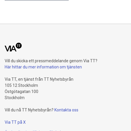
samtidigt och erbjuder hög ljudkvalitet även vid stora
internationella konferenser. En välplanerad teknisk
installation minskar risken för avbrott och gör att
Vill du skicka ett pressmeddelande genom Via TT?
Här hittar du mer information om tjänsten
Via TT, en tjänst från TT Nyhetsbyrån
105 12 Stockholm
Östgötagatan 100
Stockholm
Vill du nå TT Nyhetsbyrån?
Kontakta oss
Via TT på X