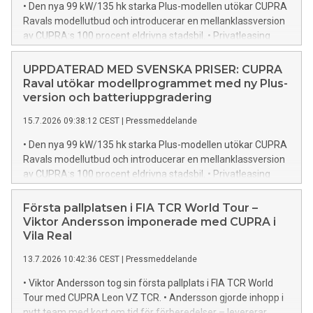
• Den nya 99 kW/135 hk starka Plus-modellen utökar CUPRA
Varumärket nådde ett rekordstarkt första halvår globalt
Ravals modellutbud och introducerar en mellanklassversion
med 170 100 levererade bilar, samtidigt som CUPRA Raval
av CUPRA:s 100 procent eldrivna stadsbil. • Privatleasing
blev märkets mest framgångsrika lansering hittills. Modellen
från 3195 kronor per månad. • Pris från 368 900 kronor. 3 års
överträffade samtliga prognoser och bidrog till en 85-
nybilsgaranti, 3 års fri service och 3 års assistans ingår alltid
UPPDATERAD MED SVENSKA PRISER: CUPRA
procentig ökning av kundbeställningarna av elbilar under det
för svenska kunder. • Plus-varianten har ny
Raval utökar modellprogrammet med ny Plus-
andra kvartalet, vilket stärker utsikterna för resten av 2026. I
litiumjärnfosfatbatteriteknik (LFP) som ger upp till 300 km
version och batteriuppgradering
Sverige har försäljningen av CUPRA Raval rivstartat – 675
räckvidd. • Förhöj CUPRA Raval Plus-upplevelsen ytterligare
sålda Raval till slutet av juli. Även CUPRA Formentor och
15.7.2026 09:38:12 CEST
|
Pressmeddelande
med tre uppgraderingspaket: EDGE, DRIVE och LIGHT &
Leon lockar många s
SOUND.
• Den nya 99 kW/135 hk starka Plus-modellen utökar CUPRA
Ravals modellutbud och introducerar en mellanklassversion
av CUPRA:s 100 procent eldrivna stadsbil. • Privatleasing
från 3195 kronor per månad. • Pris från 368 900 kronor. 3 års
nybilsgaranti, 3 års fri service och 3 års assistans ingår alltid
Första pallplatsen i FIA TCR World Tour –
för svenska kunder. • Plus-varianten har ny
Viktor Andersson imponerade med CUPRA i
litiumjärnfosfatbatteriteknik (LFP) som ger upp till 300 km
Vila Real
räckvidd. • Förhöj CUPRA Raval Plus-upplevelsen ytterligare
13.7.2026 10:42:36 CEST
|
Pressmeddelande
med tre uppgraderingspaket: EDGE, DRIVE och LIGHT &
SOUND.
• Viktor Andersson tog sin första pallplats i FIA TCR World
Tour med CUPRA Leon VZ TCR. • Andersson gjorde inhopp i
nytt team med kort om tid för förberedelser – levererar