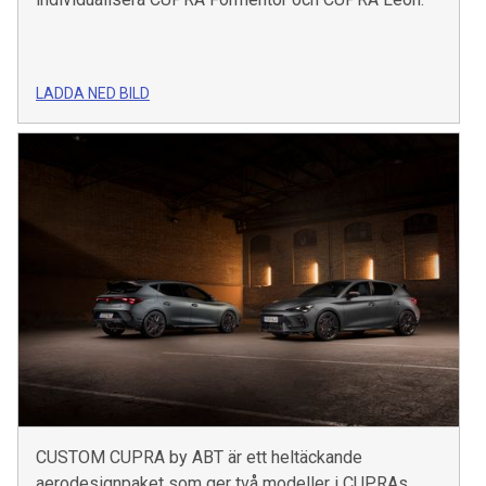
LADDA NED BILD
CUSTOM CUPRA by ABT är ett heltäckande
aerodesignpaket som ger två modeller i CUPRAs