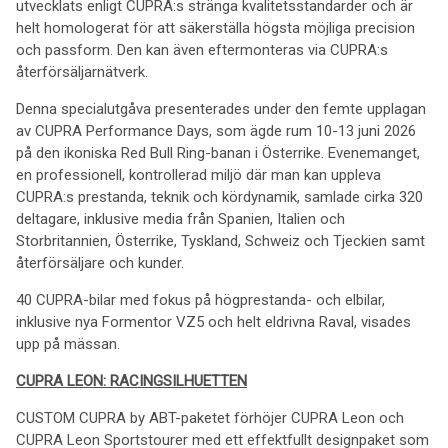
utvecklats enligt CUPRA:s stränga kvalitetsstandarder och är
helt homologerat för att säkerställa högsta möjliga precision
och passform. Den kan även eftermonteras via CUPRA:s
återförsäljarnätverk.
Denna specialutgåva presenterades under den femte upplagan
av CUPRA Performance Days, som ägde rum 10-13 juni 2026
på den ikoniska Red Bull Ring-banan i Österrike. Evenemanget,
en professionell, kontrollerad miljö där man kan uppleva
CUPRA:s prestanda, teknik och kördynamik,
samlade cirka 320
deltagare, inklusive media från Spanien, Italien och
Storbritannien, Österrike, Tyskland, Schweiz och Tjeckien samt
återförsäljare och kunder.
40 CUPRA-bilar med fokus på högprestanda- och elbilar,
inklusive nya Formentor VZ5 och helt eldrivna Raval, visades
upp på mässan.
CUPRA LEON: RACINGSILHUETTEN
CUSTOM CUPRA by ABT-paketet förhöjer CUPRA Leon och
CUPRA Leon Sportstourer med ett effektfullt designpaket som