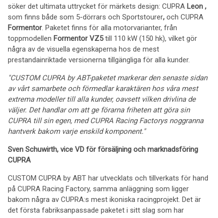
söker det ultimata uttrycket för märkets design: CUPRA
Leon
,
som finns både som 5-dörrars och Sportstourer
,
och CUPRA
Formentor
. Paketet finns för alla motorvarianter, från
toppmodellen
Formentor VZ5
till 110 kW (150 hk), vilket gör
några av de visuella egenskaperna hos de mest
prestandainriktade versionerna tillgängliga för alla kunder.
"CUSTOM CUPRA by ABT-paketet markerar den senaste sidan
av vårt samarbete och förmedlar karaktären hos våra mest
extrema modeller till alla kunder, oavsett vilken drivlina de
väljer. Det handlar om att ge förarna friheten att göra sin
CUPRA till sin egen, med CUPRA Racing Factorys noggranna
hantverk bakom varje enskild komponent."
Sven Schuwirth, vice VD för försäljning och marknadsföring
CUPRA
CUSTOM CUPRA by ABT har utvecklats och tillverkats för hand
på CUPRA Racing Factory, samma anläggning som ligger
bakom några av CUPRA:s mest ikoniska racingprojekt. Det är
det första fabriksanpassade paketet i sitt slag som har