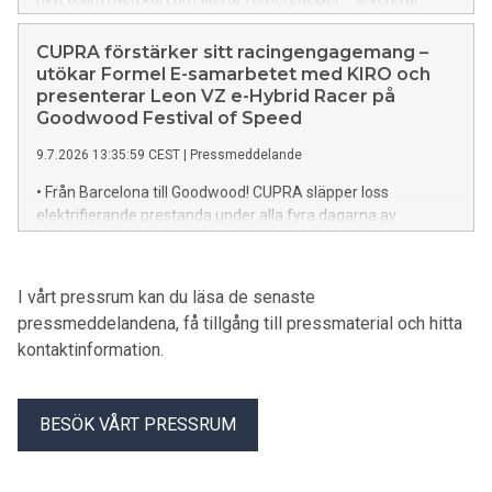
starkt ändå. • ”Det här visar att CUPRA Leon VZ TCR klarar
och är snabb på alla sorters banor”, säger Viktor Andersson.
CUPRA förstärker sitt racingengagemang –
utökar Formel E-samarbetet med KIRO och
presenterar Leon VZ e-Hybrid Racer på
Goodwood Festival of Speed
9.7.2026 13:35:59 CEST
|
Pressmeddelande
• Från Barcelona till Goodwood! CUPRA släpper loss
elektrifierande prestanda under alla fyra dagarna av
Goodwood Festival of Speed 2026, både på scen och bana. •
CUPRA förstärker sitt engagemang inom racing och
bekräftar att Formel E-samarbetet med KIRO Race Co har
I vårt pressrum kan du läsa de senaste
förlängts när mästerskapet går in i den nya Gen4-eran. •
pressmeddelandena, få tillgång till pressmaterial och hitta
Från väg till racerbana – CUPRA Leon VZ e-Hybrid Racer är
kontaktinformation.
redo att omdefiniera prestanda och tänja på gränserna för
elektrifiering.
BESÖK VÅRT PRESSRUM