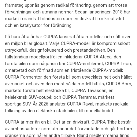
framsteg uppnås genom radikal förändring, genom att trotsa
förväntningar och utmana normer. Sedan lanseringen 2018 har
märket förändrat bilindustrin som en drivkraft för kreativitet
och en katalysator för förändring.
På bara åtta år har CUPRA lanserat åtta modeller och sålt över
en miljon bilar globalt. Varje CUPRA-modell är kompromisslöst
uttrycksfull, designfokuserad och prestandadriven. Den
fullständiga modellportföljen inkluderar CUPRA Ateca, den
första bilen som någonsin bar CUPRA-emblemet; CUPRA Leon,
omarbetad och förfinad som en fristående CUPRA-modell;
CUPRA Formentor, den första bil som utvecklats helt och hållet
av märket och även den mest sålda modell hittills; CUPRA Born,
märkets första helt elektriska bil; CUPRA Tavascan, en
helelektrisk SUV-coupé; och CUPRA Terramar, märkets
sportiga SUV. År 2026 ansluter CUPRA Raval, märkets radikala
tolkning av den elektriska stadsbilen, till modellutbudet.
CUPRA är mer än en bil. Det är en drivkraft. CUPRA Tribe består
av ambassadörer som utmanar det förväntade och går bortom
gränserna som håller andra tillbaka. Bland medlemmarna finns