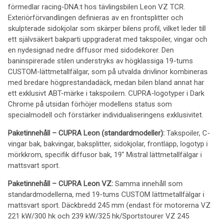
förmedlar racing-DNA:t hos tävlingsbilen Leon VZ TCR.
Exteriörförvandlingen definieras av en frontsplitter och
skulpterade sidokjolar som skärper bilens profil, vilket leder till
ett självsäkert bakparti uppgraderat med takspoiler, vingar och
en nydesignad nedre diffusor med sidodekorer. Den
baninspirerade stilen understryks av högklassiga 19-tums
CUSTOM-lättmetallfälgar, som på utvalda drivlinor kombineras
med bredare högprestandadäck, medan bilen bland annat har
ett exklusivt ABT-märke i takspoilern. CUPRA-logotyper i Dark
Chrome på utsidan förhöjer modellens status som
specialmodell och förstärker individualiseringens exklusivitet.
Paketinnehåll – CUPRA Leon (standardmodeller):
Takspoiler, C-
vingar bak, bakvingar, baksplitter, sidokjolar, frontläpp, logotyp i
mörkkrom, specifik diffusor bak, 19" Mistral lättmetallfälgar i
mattsvart sport.
Paketinnehåll – CUPRA Leon VZ:
Samma innehåll som
standardmodellerna, med 19-tums CUSTOM lättmetallfälgar i
mattsvart sport. Däckbredd 245 mm (endast för motorerna VZ
221 kW/300 hk och 239 kW/325 hk/Sportstourer VZ 245