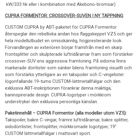
kW/333 hk eller i kombination med Akebono-bromsar)
CUPRA FORMENTOR: CROSSOVER-SUVEN I NY TAPPNING
CUSTOM CUPRA by ABT-paketet för CUPRA Formentor
återspeglar den rebelliska andan hos flaggskeppet VZ5 och ger
hela modellutbudet en omisskännlig, högpresterande look.
Förvandlingen av exteriören börjar framifrån med en skarp
frontsplitter och skulpterade luftridåramar fram som förstärker
crossover-SUV:ens aggressiva framtoning. På sidorna finns
markerade dörrlister som sänker bilens framtoning visuellt och
som förstärks ytterligare av en takspoiler och C-vingelister.
Iögonfallande 19-tums CUSTOM-lättmetallfälgar och den
exklusiva ABT-inskriptionen förankrar denna mäktiga,
baninspirerade design. CUPRA-logotyper i mörkkrom
understryker den exklusiva personliga känslan.
Paketinnehåll – CUPRA Formentor (alla modeller utom VZ5):
Takspoiler, bakre C-vingar, främre luftridåramar, bakre splitter,
sidodörrlister, frontsplitter, mörkkromade logotyper, 19"
CUSTOM lättmetallfälgar i mattsvart sport.