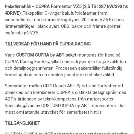
Paketinnehåll – CUPRA Formentor VZ5 (2,5 TSI 287 kW/390 hk
4DRIVE):
Takspoiler, C-vingar bak, luftridåramar fram,
sidodörrlister, mörkkromade logotyper, 20-tums VZ5 Exklusiv
lättmetallfälgar i blank svart. OBS! bakre och främre splitter
ingår inte på VZ5.
TILLVERKAD FÖR HAND PÅ CUPRA RACING
Varje
CUSTOM CUPRA by ABT-paket
monteras för hand på
CUPRA Racing Factory, vilket understryker den höga kvaliteten
och detaljnoggrannheten. Processen säkerställer fullständig
homologation och en sömlös passform i fabrikskvalitet.
Samarbetet mellan CUPRA och ABT Sportsline fortsätter att
utvecklas och kombinerar CUPRA:s distinkta designspråk med
ABT:s årtionden av teknikkompetens från motorsporten.
Specialutgåvan av CUSTOM CUPRA by ABT representerar det
mest omfattande uttrycket för samarbetet hittills.
TILLGÄNGLIGHET