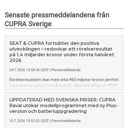
Senaste pressmeddelandena från
CUPRA Sverige
SEAT & CUPRA fortsätter den positiva
utvecklingen – redovisar ett rörelseresultat
på 1,4 miljarder kronor under första halvåret
2026
24.7.2026 10:58:36 CEST
|
Pressmeddelande
Rörelseresultatet ökar med cirka 960 miljoner kronor jämfört
med samma period föregående år, vilket bekräftar att SEAT
& CUPRA är på rätt väg. Företagets nya företagsstrategi
lägger grunden för långsiktigt hållbar tillväxt, där det tidigt
UPPDATERAD MED SVENSKA PRISER: CUPRA
införda Performance Program är en av de viktigaste
Raval utökar modellprogrammet med ny Plus-
drivkrafterna. CUPRAs starka utveckling fortsätter att vara
version och batteriuppgradering
en avgörande faktor bakom företagets resultat.
15.7.2026 10:02:52 CEST
|
Pressmeddelande
Omsättningen uppgick till cirka 88,6 miljarder kronor, en
ökning med 1,3 procent jämfört med första halvåret 2025.