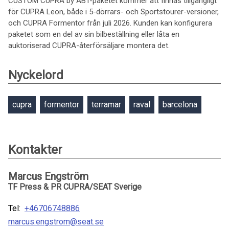
CUSTOM CUPRA by ABT-paketet kommer att finnas tillgängligt
för CUPRA Leon, både i 5-dörrars- och Sportstourer-versioner,
och CUPRA Formentor från juli 2026. Kunden kan konfigurera
paketet som en del av sin bilbeställning eller låta en
auktoriserad CUPRA-återförsäljare montera det.
Nyckelord
cupra
formentor
terramar
raval
barcelona
Kontakter
Marcus Engström
TF Press & PR CUPRA/SEAT Sverige
Tel:
+46706748886
marcus.engstrom@seat.se