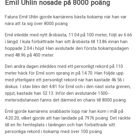
Emil Uhlin nosade på 8000 poäng
Faluns Emil Uhlin gjorde karriärens bästa tiokamp när han var
nära att ta sig över 8000 poäng.
Emil inledde med nytt årsbästa, 11.04 på 100 meter, följt av 6.66
i längd. I kula förbättrade han sitt årsbästa till 13.86 innan han
hoppade 2.04 i höjd. Han avslutade den första tiokampsdagen
med 48.96 på 400 meter.
Den andra dagen inleddes med ett personligt rekord på 110
meter häck för Emil som sprang in på 14.70. Han följde upp
med ytterligare ett personligt rekord när han kastade 46.56 i
diskus. I stav blev det 4.81 för Emil och i den näst sista grenen,
spjut, kastade han 52.13. Inför den avslutande 1500-
metersdistansen fanns det därmed en chans till 8000 poäng.
Emil gjorde karriärens snabbaste lopp när han kom i mål på
4:20.20, vilket gjorde att han landade på 7976 poäng. Det räckte
till en fin femteplats i tävlingen och han förbättrade sitt
personliga rekord i tiokamp med över 100 poäng.