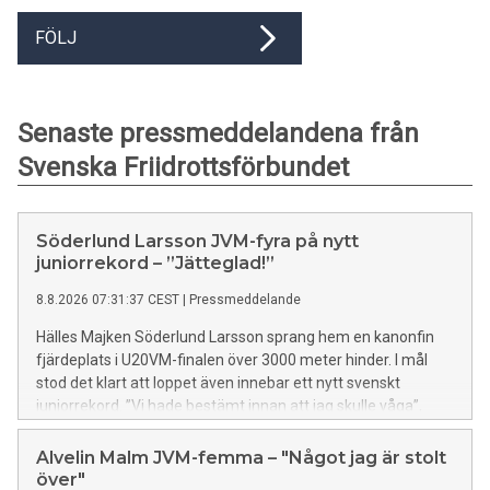
FÖLJ
Senaste pressmeddelandena från
Svenska Friidrottsförbundet
Söderlund Larsson JVM-fyra på nytt
juniorrekord – ”Jätteglad!”
8.8.2026 07:31:37 CEST
|
Pressmeddelande
Hälles Majken Söderlund Larsson sprang hem en kanonfin
fjärdeplats i U20VM-finalen över 3000 meter hinder. I mål
stod det klart att loppet även innebar ett nytt svenskt
juniorrekord. ”Vi hade bestämt innan att jag skulle våga”,
säger hon. Fanny Szalkai slutade på en stark sjätteplats i
samma lopp.
Alvelin Malm JVM-femma – "Något jag är stolt
över"