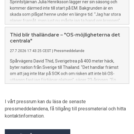
Sprintstjärnan Julia Henriksson lägger ner sin säsong och
kommer därmed inte till start på EM. Bakgrunden är en
skada som plågat henne under en längre tid. "Jag har stora
planer framåt, men just nu måste jag ta hand om kroppen",
säger Julia.
Thid blir thailändare – "OS-möjligheterna det
centrala"
27.7.2026 17:43:25 CEST
|
Pressmeddelande
Spårvägens David Thid, Sverigetrea på 400 meter häck,
byter nation från Sverige till Thailand. "Det handlar främst
om att jag inte litar på SOK och om risken att inte bli OS-
uttagen fast jag förtjänar platsen", säger 23-åringen. "En
stor förlust för svensk friidrott. Samtidigt har jag respekt för
Davids dröm om att få springa OS och att förutsättningarna
att bli uttagen är bättre i Thailand än de för närvarande är i
I vårt pressrum kan du läsa de senaste
Sverige", säger förbundskapten Kajsa Bergqvist.
pressmeddelandena, få tillgång till pressmaterial och hitta
kontaktinformation.