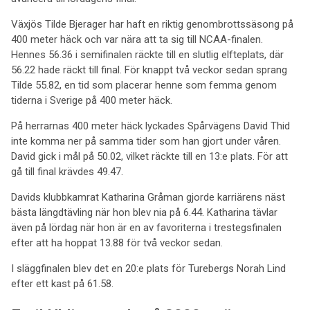
Växjös Tilde Bjerager har haft en riktig genombrottssäsong på
400 meter häck och var nära att ta sig till NCAA-finalen.
Hennes 56.36 i semifinalen räckte till en slutlig elfteplats, där
56.22 hade räckt till final. För knappt två veckor sedan sprang
Tilde 55.82, en tid som placerar henne som femma genom
tiderna i Sverige på 400 meter häck.
På herrarnas 400 meter häck lyckades Spårvägens David Thid
inte komma ner på samma tider som han gjort under våren.
David gick i mål på 50.02, vilket räckte till en 13:e plats. För att
gå till final krävdes 49.47.
Davids klubbkamrat Katharina Gråman gjorde karriärens näst
bästa längdtävling när hon blev nia på 6.44. Katharina tävlar
även på lördag när hon är en av favoriterna i trestegsfinalen
efter att ha hoppat 13.88 för två veckor sedan.
I släggfinalen blev det en 20:e plats för Turebergs Norah Lind
efter ett kast på 61.58.