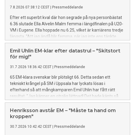
7.8.2026 07:38:12 CEST
|
Pressmeddelande
Efter ett superbt kval där hon segrade på nya personbästat
6.36 slutade Ella Alvelin Malm femma i längdfinalen på U20-
VM i Eugene. Ella hoppade nu 6.25, vilket är karriärens tredje
längsta. ⁠"Att jag ändå blir femma, när jag inte ens tänkte
köra längdhopp från början, är något jag är stolt över. Nu är
jag svintaggad på revansch i tresteget", säger Ella. I det
Emil Uhlin EM-klar efter datastrul – "Skitstort
manliga stavkvalet gladde Axel Rogö som är klar för final.
för mig!"
31.7.2026 18:36:42 CEST
|
Pressmeddelande
65 EM-klara svenskar blir plötsligt 66. Detta sedan ett
tekniskt krångel på SM i Uppsala har lyckats lösas i
efterhand så att mångkamparen Emil Uhlin har fått rätt
resultat. "Jag känner en otrolig lättnad! Det hade känts så
synd om Emil hade missat EM på grund av ett tekniskt fel",
säger förbundskapten Kajsa Bergqvist. "66 aktiva. Nu är det
Henriksson avstår EM – "Måste ta hand om
nästan 'six seven'! Det känns fantastiskt att det löste sig till
kroppen"
slut", säger Emil själv.
30.7.2026 10:42:42 CEST
|
Pressmeddelande