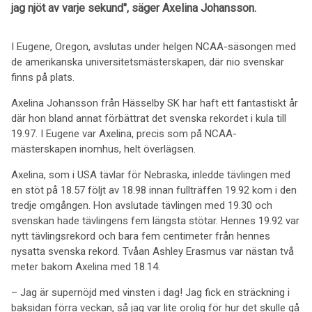
jag njöt av varje sekund", säger Axelina Johansson.
I Eugene, Oregon, avslutas under helgen NCAA-säsongen med
de amerikanska universitetsmästerskapen, där nio svenskar
finns på plats.
Axelina Johansson från Hässelby SK har haft ett fantastiskt år
där hon bland annat förbättrat det svenska rekordet i kula till
19.97. I Eugene var Axelina, precis som på NCAA-
mästerskapen inomhus, helt överlägsen.
Axelina, som i USA tävlar för Nebraska, inledde tävlingen med
en stöt på 18.57 följt av 18.98 innan fullträffen 19.92 kom i den
tredje omgången. Hon avslutade tävlingen med 19.30 och
svenskan hade tävlingens fem längsta stötar. Hennes 19.92 var
nytt tävlingsrekord och bara fem centimeter från hennes
nysatta svenska rekord. Tvåan Ashley Erasmus var nästan två
meter bakom Axelina med 18.14.
– Jag är supernöjd med vinsten i dag! Jag fick en sträckning i
baksidan förra veckan, så jag var lite orolig för hur det skulle gå