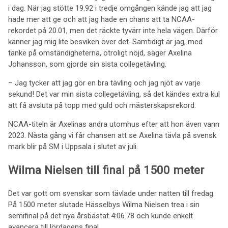
i dag. När jag stötte 19.92 i tredje omgången kände jag att jag
hade mer att ge och att jag hade en chans att ta NCAA-
rekordet på 20.01, men det räckte tyvärr inte hela vägen. Därför
känner jag mig lite besviken över det. Samtidigt är jag, med
tanke på omständigheterna, otroligt nöjd, säger Axelina
Johansson, som gjorde sin sista collegetävling.
– Jag tycker att jag gör en bra tävling och jag njöt av varje
sekund! Det var min sista collegetävling, så det kändes extra kul
att få avsluta på topp med guld och mästerskapsrekord.
NCAA-titeln är Axelinas andra utomhus efter att hon även vann
2023. Nästa gång vi får chansen att se Axelina tävla på svensk
mark blir på SM i Uppsala i slutet av juli.
Wilma Nielsen till final på 1500 meter
Det var gott om svenskar som tävlade under natten till fredag.
På 1500 meter slutade Hässelbys Wilma Nielsen trea i sin
semifinal på det nya årsbästat 4:06.78 och kunde enkelt
avancera till lördagens final.