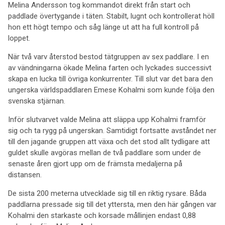
Melina Andersson tog kommandot direkt från start och
paddlade övertygande i täten. Stabilt, lugnt och kontrollerat höll
hon ett högt tempo och såg länge ut att ha full kontroll på
loppet.
När två varv återstod bestod tätgruppen av sex paddlare. I en
av vändningarna ökade Melina farten och lyckades successivt
skapa en lucka till övriga konkurrenter. Till slut var det bara den
ungerska världspaddlaren Emese Kohalmi som kunde följa den
svenska stjärnan.
Inför slutvarvet valde Melina att släppa upp Kohalmi framför
sig och ta rygg på ungerskan. Samtidigt fortsatte avståndet ner
till den jagande gruppen att växa och det stod allt tydligare att
guldet skulle avgöras mellan de två paddlare som under de
senaste åren gjort upp om de främsta medaljerna på
distansen.
De sista 200 meterna utvecklade sig till en riktig rysare. Båda
paddlarna pressade sig till det yttersta, men den här gången var
Kohalmi den starkaste och korsade mållinjen endast 0,88