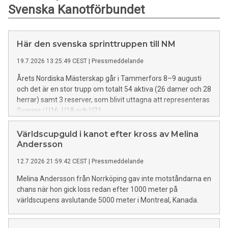
Svenska Kanotförbundet
Här den svenska sprinttruppen till NM
19.7.2026 13:25:49 CEST
|
Pressmeddelande
Årets Nordiska Mästerskap går i Tammerfors 8–9 augusti
och det är en stor trupp om totalt 54 aktiva (26 damer och 28
herrar) samt 3 reserver, som blivit uttagna att representeras
Sverige i U16, U18 och U21.
Världscupguld i kanot efter kross av Melina
Andersson
12.7.2026 21:59:42 CEST
|
Pressmeddelande
Melina Andersson från Norrköping gav inte motståndarna en
chans när hon gick loss redan efter 1000 meter på
världscupens avslutande 5000 meter i Montreal, Kanada.