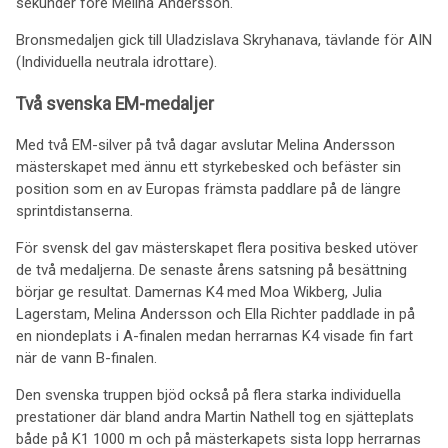
sekunder före Melina Andersson.
Bronsmedaljen gick till Uladzislava Skryhanava, tävlande för AIN
(Individuella neutrala idrottare).
Två svenska EM-medaljer
Med två EM-silver på två dagar avslutar Melina Andersson
mästerskapet med ännu ett styrkebesked och befäster sin
position som en av Europas främsta paddlare på de längre
sprintdistanserna.
För svensk del gav mästerskapet flera positiva besked utöver
de två medaljerna. De senaste årens satsning på besättning
börjar ge resultat. Damernas K4 med Moa Wikberg, Julia
Lagerstam, Melina Andersson och Ella Richter paddlade in på
en niondeplats i A-finalen medan herrarnas K4 visade fin fart
när de vann B-finalen.
Den svenska truppen bjöd också på flera starka individuella
prestationer där bland andra Martin Nathell tog en sjätteplats
både på K1 1000 m och på mästerkapets sista lopp herrarnas