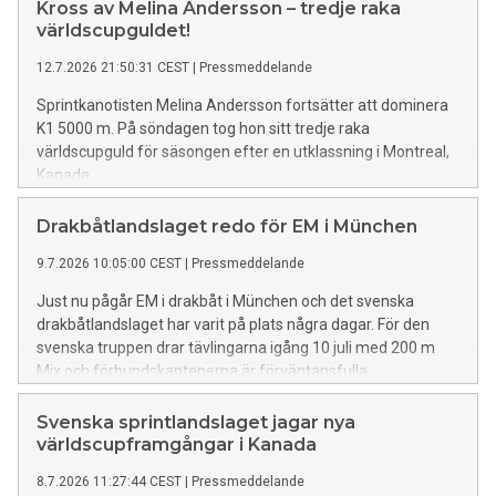
Kross av Melina Andersson – tredje raka
världscupguldet!
12.7.2026 21:50:31 CEST
|
Pressmeddelande
Sprintkanotisten Melina Andersson fortsätter att dominera
K1 5000 m. På söndagen tog hon sitt tredje raka
världscupguld för säsongen efter en utklassning i Montreal,
Kanada.
Drakbåtlandslaget redo för EM i München
9.7.2026 10:05:00 CEST
|
Pressmeddelande
Just nu pågår EM i drakbåt i München och det svenska
drakbåtlandslaget har varit på plats några dagar. För den
svenska truppen drar tävlingarna igång 10 juli med 200 m
Mix och förbundskaptenerna är förväntansfulla.
Svenska sprintlandslaget jagar nya
världscupframgångar i Kanada
8.7.2026 11:27:44 CEST
|
Pressmeddelande