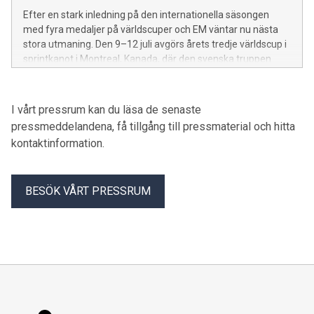
Efter en stark inledning på den internationella säsongen
med fyra medaljer på världscuper och EM väntar nu nästa
stora utmaning. Den 9–12 juli avgörs årets tredje världscup i
sprintkanot i Montreal, Kanada, där den svenska truppen
fortsätter jakten på medaljer och viktiga rankingpoäng mot
OS och Paralympics i Los Angeles 2028.
I vårt pressrum kan du läsa de senaste
pressmeddelandena, få tillgång till pressmaterial och hitta
kontaktinformation.
BESÖK VÅRT PRESSRUM