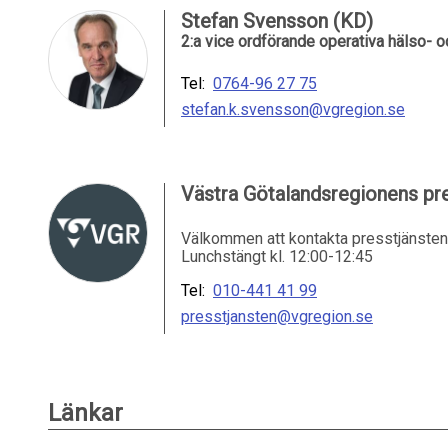
Stefan Svensson (KD)
2:a vice ordförande operativa hälso-
Tel:
0764-96 27 75
stefan.k.svensson@vgregion.se
Västra Götalandsregionens pre
Välkommen att kontakta presstjänsten 
Lunchstängt kl. 12:00-12:45
Tel:
010-441 41 99
presstjansten@vgregion.se
Länkar