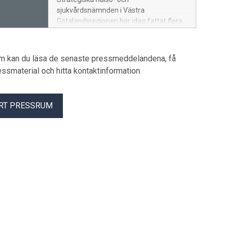
sjukvårdsnämnden i Västra
Götalandsregionen har idag fattat flera
beslut som stärker jämlikheten i vården,
utvecklar digitala tjänster och bidrar till
en mer sammanhållen hälso- och
um kan du läsa de senaste pressmeddelandena, få
sjukvård i hela regionen.
pressmaterial och hitta kontaktinformation.
RT PRESSRUM