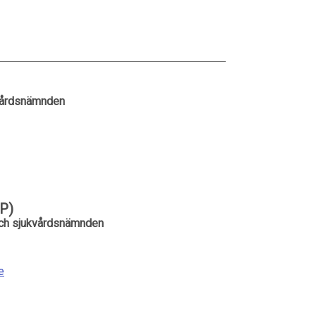
kvårdsnämnden
P)
 och sjukvårdsnämnden
e