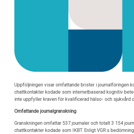
Uppföljningen visar omfattande brister i journalföringen kop
chattkontakter kodade som internetbaserad kognitiv bete
inte uppfyller kraven för kvalificerad hälso- och sjukvård oc
Omfattande journalgranskning
Granskningen omfattar 537 journaler och totalt 3 154 jou
chattkontakter kodade som IKBT. Enligt VGR:s bedömning s