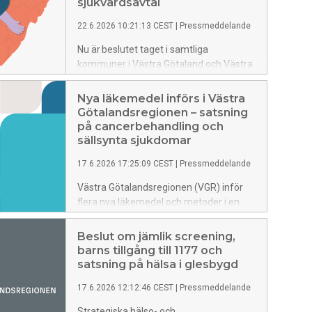
etableringen av Göteborgs judiska
sjukvårdsavtal
kunskapscenter.
22.6.2026 10:21:13 CEST
|
Pressmeddelande
Nu är beslutet taget i samtliga
kommuner i Västra Götaland och Västra
Götalandsregionen (VGR) och därmed är
det nya hälso- och sjukvårdsavtalet i
Nya läkemedel införs i Västra
hamn och börjar gälla nästa år.
Götalandsregionen – satsning
på cancerbehandling och
sällsynta sjukdomar
17.6.2026 17:25:09 CEST
|
Pressmeddelande
Västra Götalandsregionen (VGR) inför
flera nya läkemedel och metoder i en
andra etapp i år. Läkemedlen riktar sig
främst mot cancer och sällsynta
Beslut om jämlik screening,
sjukdomar, bland annat
barns tillgång till 1177 och
livmoderhalscancer, lungcancer,
satsning på hälsa i glesbygd
nasofarynxcancer, lymfom och en
17.6.2026 12:12:46 CEST
|
Pressmeddelande
ovanlig njursjukdom.
Strategiska hälso- och