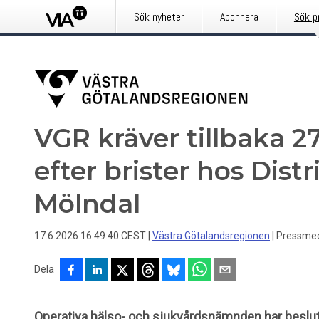
Sök nyheter
Abonnera
Sök p
VGR kräver tillbaka 2
efter brister hos Dist
Mölndal
17.6.2026 16:49:40 CEST
|
Västra Götalandsregionen
|
Pressme
Dela
Operativa hälso- och sjukvårdsnämnden har beslut