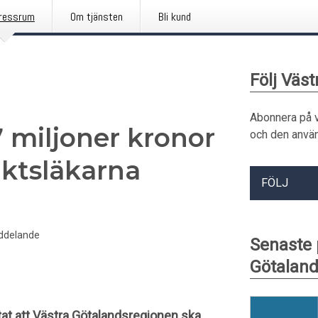
ressrum
Om tjänsten
Bli kund
Följ Väs
Abonnera på 
7 miljoner kronor
och den använ
riktsläkarna
FÖLJ
ddelande
Senaste 
Götalan
at att Västra Götalandsregionen ska