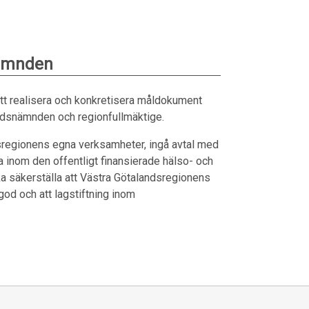
nämnden
tt realisera och konkretisera måldokument
årdsnämnden och regionfullmäktige.
dsregionens egna verksamheter, ingå avtal med
a inom den offentligt finansierade hälso- och
a säkerställa att Västra Götalandsregionens
 god och att lagstiftning inom