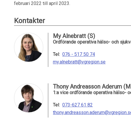
februari 2022 till april 2023.
Kontakter
My Alnebratt (S)
Ordförande operativa hälso- och sju
Tel:
076 - 517 50 74
my.alnebratt@vgregion.se
Thony Andreasson Aderum (M
1:a vice ordförande operativa hälso-
Tel:
073-627 61 82
thony.andreasson.aderum@vgregion.s