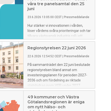
våra tre panelsamtal den 25
juni
23.6.2026 13:05:00 CEST
|
Pressmeddelande
Hur stärker vi innovationen i vården,
löser vårdens svåra prioriteringar och tar
tillvara västsvensk industris roll i ett
förändrat säkerhetsläge? Välkommen
att delta när VGR samlar ledande
Regionstyrelsen 22 juni 2026
aktörer till tre panelsamtal i Almedalen
22.6.2026 12:54:52 CEST
|
Pressmeddelande
om dessa viktiga frågor.
På sammanträdet den 22 juni beslutade
regionstyrelsen bland annat om
investeringsplanen för perioden 2027-
2036 och om fördelning av riktade
statsbidrag inom VGR under 2027.
Vidare beslutades att gå vidare med
om- och tillbyggnation av
49 kommuner och Västra
spårvagnsdepån i Majorna, samt att
Götalandsregionen är eniga
ställa sig positiv till att VGR bidrar till
om nytt hälso- och