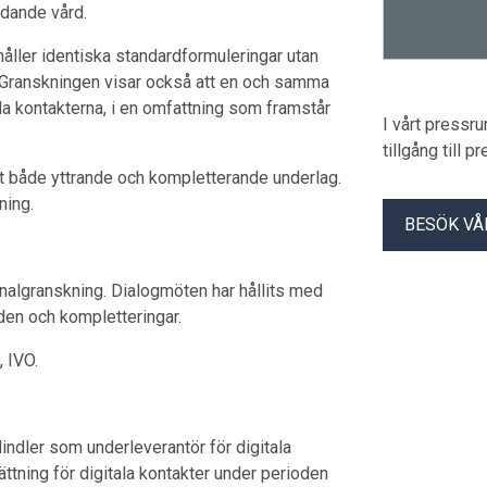
undande vård.
åller identiska standardformuleringar utan
 Granskningen visar också att en och samma
da kontakterna, i en omfattning som framstår
I vårt pressr
tillgång till 
t både yttrande och kompletterande underlag.
ning.
BESÖK VÅ
rnalgranskning. Dialogmöten har hållits med
nden och kompletteringar.
, IVO.
indler som underleverantör för digitala
ttning för digitala kontakter under perioden