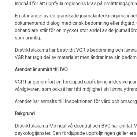
innehåll för att uppfylla regionens krav på ersättningsgr
En stor andel av de granskade journalanteckningarna inneh
dokumenterad dialog, medicinsk bedömning eller åtgärd.
behandlare står för en mycket stor andel av de journalför
som orimlig.
Distriktsläkarna har bestridit VGR:s bedömning och lämna
VGR har tagit del av materialet men ändrar inte sin bedöm
Ärendet är anmält till IVO
VGR har genomfört en fördjupad uppföljning inklusive jou
vårdgivaren, som också har fått möjlighet att lämna yttra
Ärendet har anmälts till Inspektionen för vård och omsorg
Bakgrund
Distriktsläkarna Mölndal vårdcentral och BVC har anlitat M
psykologtjänster. Den fördjupade uppföljningen gäller ersä