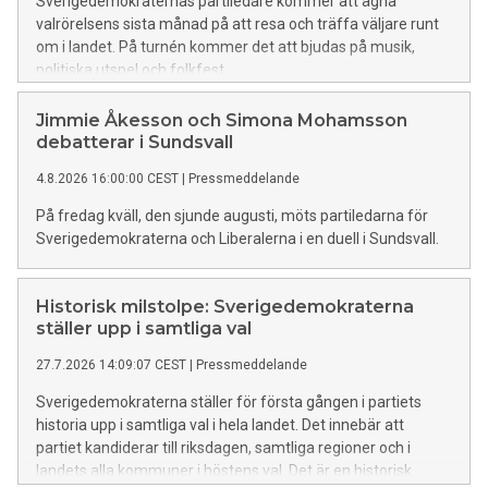
Sverigedemokraternas partiledare kommer att ägna
valrörelsens sista månad på att resa och träffa väljare runt
om i landet. På turnén kommer det att bjudas på musik,
politiska utspel och folkfest.
Jimmie Åkesson och Simona Mohamsson
debatterar i Sundsvall
4.8.2026 16:00:00 CEST
|
Pressmeddelande
På fredag kväll, den sjunde augusti, möts partiledarna för
Sverigedemokraterna och Liberalerna i en duell i Sundsvall.
Historisk milstolpe: Sverigedemokraterna
ställer upp i samtliga val
27.7.2026 14:09:07 CEST
|
Pressmeddelande
Sverigedemokraterna ställer för första gången i partiets
historia upp i samtliga val i hela landet. Det innebär att
partiet kandiderar till riksdagen, samtliga regioner och i
landets alla kommuner i höstens val. Det är en historisk