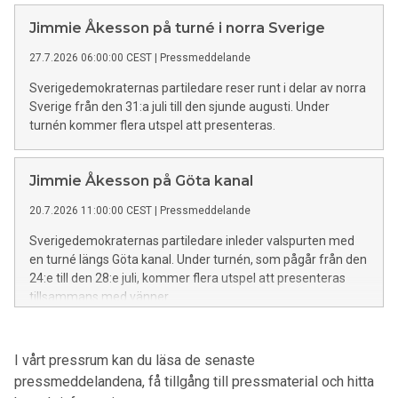
milstolpe sedan Sverigedemokraternas bildande. Efter valet
finns därmed goda förutsättningar för en parlamentarisk
Jimmie Åkesson på turné i norra Sverige
representation på samtliga politiska nivåer i hela Sverige.
27.7.2026 06:00:00 CEST
|
Pressmeddelande
Sverigedemokraternas partiledare reser runt i delar av norra
Sverige från den 31:a juli till den sjunde augusti. Under
turnén kommer flera utspel att presenteras.
Jimmie Åkesson på Göta kanal
20.7.2026 11:00:00 CEST
|
Pressmeddelande
Sverigedemokraternas partiledare inleder valspurten med
en turné längs Göta kanal. Under turnén, som pågår från den
24:e till den 28:e juli, kommer flera utspel att presenteras
tillsammans med vänner.
I vårt pressrum kan du läsa de senaste
pressmeddelandena, få tillgång till pressmaterial och hitta