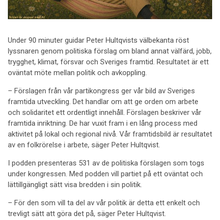
Under 90 minuter guidar Peter Hultqvists välbekanta röst
lyssnaren genom politiska förslag om bland annat välfärd, jobb,
trygghet, klimat, försvar och Sveriges framtid. Resultatet är ett
oväntat möte mellan politik och avkoppling.
– Förslagen från vår partikongress ger vår bild av Sveriges
framtida utveckling. Det handlar om att ge orden om arbete
och solidaritet ett ordentligt innehåll. Förslagen beskriver vår
framtida inriktning. De har vuxit fram i en lång process med
aktivitet på lokal och regional nivå. Vår framtidsbild är resultatet
av en folkrörelse i arbete, säger Peter Hultqvist.
I podden presenteras 531 av de politiska förslagen som togs
under kongressen. Med podden vill partiet på ett oväntat och
lättillgängligt sätt visa bredden i sin politik.
– För den som vill ta del av vår politik är detta ett enkelt och
trevligt sätt att göra det på, säger Peter Hultqvist.