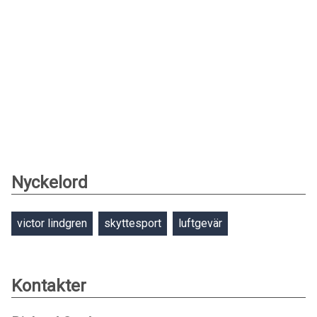
Nyckelord
victor lindgren
skyttesport
luftgevär
Kontakter