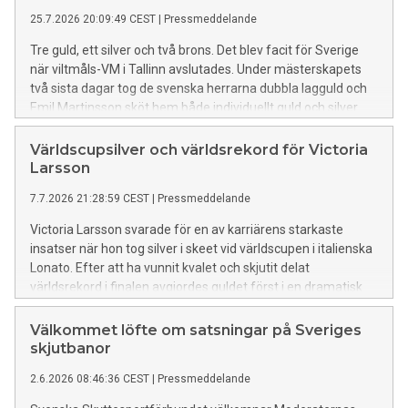
25.7.2026 20:09:49 CEST
|
Pressmeddelande
Tre guld, ett silver och två brons. Det blev facit för Sverige
när viltmåls-VM i Tallinn avslutades. Under mästerskapets
två sista dagar tog de svenska herrarna dubbla lagguld och
Emil Martinsson sköt hem både individuellt guld och silver.
Världscupsilver och världsrekord för Victoria
Larsson
7.7.2026 21:28:59 CEST
|
Pressmeddelande
Victoria Larsson svarade för en av karriärens starkaste
insatser när hon tog silver i skeet vid världscupen i italienska
Lonato. Efter att ha vunnit kvalet och skjutit delat
världsrekord i finalen avgjordes guldet först i en dramatisk
särskjutning.
Välkommet löfte om satsningar på Sveriges
skjutbanor
2.6.2026 08:46:36 CEST
|
Pressmeddelande