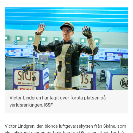
Victor Lindgren har tagit över första platsen på
världsrankingen.
ISSF
Victor Lindgren, den blonde luftgevärsskytten från Skåne, som
blev rikskänd över en natt när han tog OS-silver i Paris för två