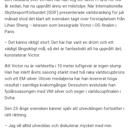
år sedan, har nu uppnått ännu en milstolpe. När Internationella
Skyttesportförbundet (ISSF) presenterade världsranking för juli
månad stod det klart att svensken tagit över förstaplatsen från
Lihao Sheng – kinesen som besegrade Victor i OS-finalen i
Paris.
– Det känns riktigt stort. Det här har varit en dröm och ett
väldigt långsiktigt mål, så det är fantastiskt att ha uppnått det,
konstaterar Victor.
Att Victor nu är världsetta i 10 meter luftgevär är ingen slump.
Han har inlett årets säsong starkt med två raka världscupbrons
och ett EM-silver. Utöver medaljerna har han levererat höga
resultat i samtliga kvalomgångar. Dessutom avslutade han
fjolårssäsongen med VM-silver och seger i världscupfinalen i
Doha.
Den 23-årige svensken känner själv att utvecklingen fortsätter i
rätt riktning.
– Jag vill alltid utvecklas och diskuterar mycket med min