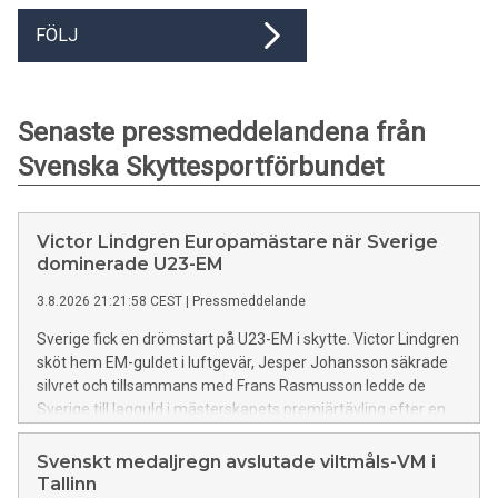
FÖLJ
Senaste pressmeddelandena från
Svenska Skyttesportförbundet
Victor Lindgren Europamästare när Sverige
dominerade U23-EM
3.8.2026 21:21:58 CEST
|
Pressmeddelande
Sverige fick en drömstart på U23-EM i skytte. Victor Lindgren
sköt hem EM-guldet i luftgevär, Jesper Johansson säkrade
silvret och tillsammans med Frans Rasmusson ledde de
Sverige till lagguld i mästerskapets premiärtävling efter en
imponerande svensk uppvisning i luftgevär.
Svenskt medaljregn avslutade viltmåls-VM i
Tallinn