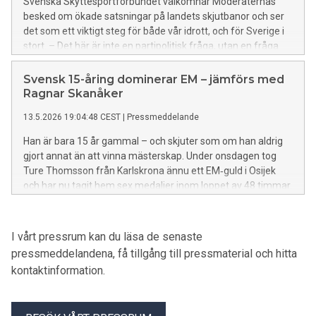
Svenska Skyttesportförbundet välkomnar Moderaternas
besked om ökade satsningar på landets skjutbanor och ser
det som ett viktigt steg för både vår idrott, och för Sverige i
stort. – Det här är inte en partipolitisk fråga, utan en fråga
som vi hoppas att det finns ett brett politiskt stöd för framåt,
säger Lennart Carlsson, ordföranden i Svenska
Svensk 15-åring dominerar EM – jämförs med
Skyttesportförbundet.
Ragnar Skanåker
13.5.2026 19:04:48 CEST
|
Pressmeddelande
Han är bara 15 år gammal – och skjuter som om han aldrig
gjort annat än att vinna mästerskap. Under onsdagen tog
Ture Thomsson från Karlskrona ännu ett EM‑guld i Osijek
och har nu tagit hem sex medaljer inom loppet av 48 timmar.
"Han är vår nye Ragnar Skanåker", säger skyttestjärnan
Victor Lindgren om sin unge landslagskollega.
I vårt pressrum kan du läsa de senaste
pressmeddelandena, få tillgång till pressmaterial och hitta
kontaktinformation.