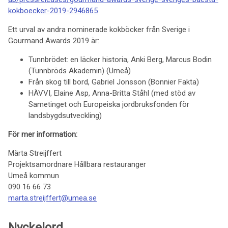
kokboecker-2019-2946865
Ett urval av andra nominerade kokböcker från Sverige i
Gourmand Awards 2019 är:
Tunnbrödet: en läcker historia, Anki Berg, Marcus Bodin
(Tunnbröds Akademin) (Umeå)
Från skog till bord, Gabriel Jonsson (Bonnier Fakta)
HÄVVI, Elaine Asp, Anna-Britta Ståhl (med stöd av
Sametinget och Europeiska jordbruksfonden för
landsbygdsutveckling)
För mer information:
Märta Streijffert
Projektsamordnare Hållbara restauranger
Umeå kommun
090 16 66 73
marta.streijffert@umea.se
Nyckelord