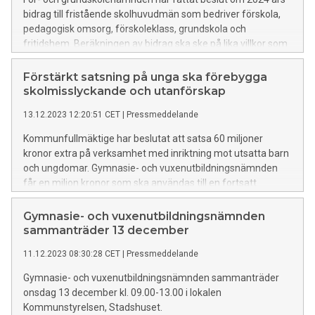
bidrag till fristående skolhuvudmän som bedriver förskola,
pedagogisk omsorg, förskoleklass, grundskola och
fritidshem. Beräkningen av bidrag ska ske på lika villkor som
kommunen tillämpar vid fördelning av resurser till den
kommunala verksamheten. Nämnden har också fattat
Förstärkt satsning på unga ska förebygga
beslut om 2024 års interkommunala ersättning för barn som
skolmisslyckande och utanförskap
är folkbokförda i Umeå kommun, men som får sin utbildning
13.12.2023 12:20:51 CET
|
Pressmeddelande
i en annan kommun.
Kommunfullmäktige har beslutat att satsa 60 miljoner
kronor extra på verksamhet med inriktning mot utsatta barn
och ungdomar. Gymnasie- och vuxenutbildningsnämnden
får en miljon kronor som ska användas till en fortsatt
satsning på elevkonsulenter och till elever som läser
Introduktionsprogram (IM).
Gymnasie- och vuxenutbildningsnämnden
sammanträder 13 december
11.12.2023 08:30:28 CET
|
Pressmeddelande
Gymnasie- och vuxenutbildningsnämnden sammanträder
onsdag 13 december kl. 09.00-13.00 i lokalen
Kommunstyrelsen, Stadshuset.