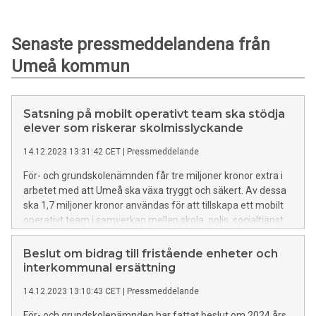
Senaste pressmeddelandena från
Umeå kommun
Satsning på mobilt operativt team ska stödja
elever som riskerar skolmisslyckande
14.12.2023 13:31:42 CET
|
Pressmeddelande
För- och grundskolenämnden får tre miljoner kronor extra i
arbetet med att Umeå ska växa tryggt och säkert. Av dessa
ska 1,7 miljoner kronor användas för att tillskapa ett mobilt
operativt team i samverkan mellan skola, polis, socialtjänst
och fritid. Teamets förebyggande arbete ska riktas till elever
i årskurs 4–6 som riskerar att ha problematisk skolfrånvaro,
Beslut om bidrag till fristående enheter och
låg måluppfyllelse och eventuellt normbrytande beteende. I
interkommunal ersättning
förlängningen riskerar dessa elever att inte nå behörighet till
14.12.2023 13:10:43 CET
|
Pressmeddelande
gymnasiet.
För- och grundskolenämnden har fattat beslut om 2024 års