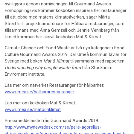
synliggörs genom nomineringen till Gourmand Awards.
Förhoppningsvis kommer kokboken inspirera fler restauranger
till att jobba med matens klimatpåverkan, säger Märta
Streijffert, projektsamordnare för Hållbara restauranger, som
tillsammans med Anna Gemzell och Jennie Vennberg från
Umeå kommun har skrivit kokboken Mat & Klimat.
Climate Change och Food Waste är två nya kategorier i Food
Culture Gourmand Awards 2019. Där Umeå kommun tävlar för
Sverige med boken
Mat & Klimat
tillsammans med rapporten
Understanding why people waste food
från Stockholm
Enviroment Institute.
Läs mer om nätverket Restauranger för hållbarhet:
www.umea.se/hallbararestauranger
Läs mer om kokboken Mat & Klimat:
www.umea.se/matochklimat
Pressmeddelande från Gourmand Awards 2019:
http://www.mynewsdesk.com/se/pelle-agorelius-
ab/pressreleases/gourmand-awards-sverige-sveriges-baesta-