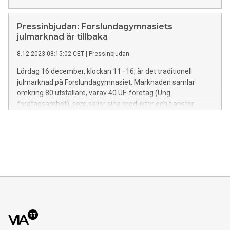
Pressinbjudan: Forslundagymnasiets
julmarknad är tillbaka
8.12.2023 08:15:02 CET
|
Pressinbjudan
Lördag 16 december, klockan 11–16, är det traditionell
julmarknad på Forslundagymnasiet. Marknaden samlar
omkring 80 utställare, varav 40 UF-företag (Ung
företagsamhet), som säljer sina produkter och tjänster.
Gårdsbutiken och djurstallarna är öppna och fika finns till
försäljning.