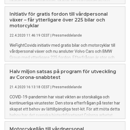
ökade exportrestriktioner, skapar en svårnavigerad och
ständigt föränderlig marknad för skyddsutrustning. Det
ideella initiativet WeFightCovid jobbar kontinuerligt med att
Initiativ för gratis fordon till vårdpersonal
hitta nya vägar att säkra skyddsmaterial från bland annat
växer – får ytterligare över 225 bilar och
Kina, och har i dagarna lyckats facilitera en order åt
motorcyklar
vårdkoncernen Attendo bestående av en miljon munskydd.
22.4.2020 11:46:19 CEST
|
Pressmeddelande
WeFightCovids initiativ med gratis bilar och motorcyklar till
vårdpersonal växer och nu ansluter Volvo Cars och BMW
Group med ytterligare 225 fordon. Efterfrågan är stor och
den senaste veckan har över 200 bilar och ett antal
motorcyklar lånats ut runt om i landet. I samarbete med
Halv miljon satsas på program för utveckling
Volvo Cars, BMW Group, Yamaha Motor, Hertz, OKQ8, Sixt
av Corona-snabbtest
och Volvo Car Mobility M finns det nu 425 fordon till
21.4.2020 16:13:18 CEST
|
Pressmeddelande
förfogande för vårdpersonal, med mål att ytterligare skala
upp så länge behovet finns.
COVID-19-pandemin har visat vikten av storskaliga och
kontinuerliga virustester. Den stora efterfrågan på tester har
skapat ett behov av lättillgängliga test-kit. För att möta detta
behov har det svenska biotechföretaget Colorna arbetat
fram ett program för utveckling av mer lättillgängliga
virustest.
Motorcykellån till vårdpersonal