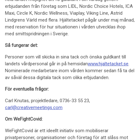
erbjudanden från företag som LIDL, Nordic Choice Hotels, ICA
Maxi, Circle K, Nordic Wellness, Viaplay, Viking Line, Astrid
Lindgrens Värld med flera. Hjältetacket pågår under maj månad,
med reservation för hur situationen i vården utvecklas ihop
med smittspridningen i Sverige.
Så fungerar det:
Personer som vill skicka in sina tack och önska guldkant till
landets vårdpersonal går in på hemsidan
www.hjaltetacket.se
.
Nominerade medarbetare inom vården kommer sedan få ta del
av såväl dessa digitala tack som olika erbjudanden.
För eventuella frågor:
Carl Knutas, projektledare, 0736-33 55 23,
carl@creativemeetings.com
Om WeFightCovid:
WeFightCovid är ett ideellt initiativ som mobiliserar
privatpersoner, organisationer och företag för att slåss mot