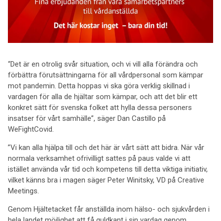
“Det är en otrolig svår situation, och vi vill alla förändra och
förbättra förutsättningarna för all vårdpersonal som kämpar
mot pandemin. Detta hoppas vi ska göra verklig skillnad i
vardagen för alla de hjältar som kämpar, och att det blir ett
konkret sätt för svenska folket att hylla dessa personers
insatser för vårt samhälle”, säger Dan Castillo på
WeFightCovid.
”Vi kan alla hjälpa till och det här är vårt sätt att bidra. När vår
normala verksamhet ofrivilligt sattes på paus valde vi att
istället använda vår tid och kompetens till detta viktiga initiativ,
vilket känns bra i magen säger Peter Winitsky, VD på Creative
Meetings.
Genom Hjältetacket får anställda inom hälso- och sjukvården i
hela landet möjlighet att få guldkant i sin vardag genom