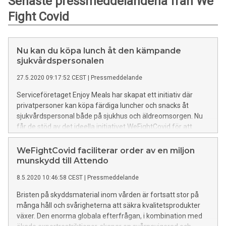
Senaste pressmeddelandena från We
Fight Covid
Nu kan du köpa lunch åt den kämpande
sjukvårdspersonalen
27.5.2020 09:17:52 CEST
|
Pressmeddelande
Serviceföretaget Enjoy Meals har skapat ett initiativ där
privatpersoner kan köpa färdiga luncher och snacks åt
sjukvårdspersonal både på sjukhus och äldreomsorgen. Nu
får de stöd av det ideella initiativet WeFightCovid för att
kunna leverera ännu fler luncher åt sjukvårdspersonal.
WeFightCovid faciliterar order av en miljon
munskydd till Attendo
8.5.2020 10:46:58 CEST
|
Pressmeddelande
Bristen på skyddsmaterial inom vården är fortsatt stor på
många håll och svårigheterna att säkra kvalitetsprodukter
växer. Den enorma globala efterfrågan, i kombination med