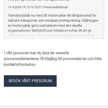
16.4.2020 19:13:16 CEST
|
Pressmeddelande
Yamaha bistår nu med 30 motorcyklar till vårdpersonal för
säkrare transporter och minskad smittspridning. Utlåningen
av motorcyklar görs i samarbete med den ideella
organisationen WeFightCovid. Initiativet syftar till att ge
vårdpersonal som inte har egen bil möjligheten att säkert
kunna ta sig till och från jobbet utan att riskera exponering
av Covid-19 i kollektivtrafiken.
I vårt pressrum kan du läsa de senaste
pressmeddelandena, få tillgång till pressmaterial och hitta
kontaktinformation.
BESÖK VÅRT PRESSRUM