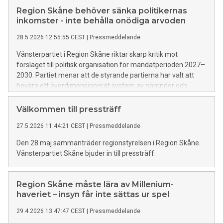
kronor per år.
Region Skåne behöver sänka politikernas
inkomster - inte behålla onödiga arvoden
28.5.2026 12:55:55 CEST
|
Pressmeddelande
Vänsterpartiet i Region Skåne riktar skarp kritik mot
förslaget till politisk organisation för mandatperioden 2027–
2030. Partiet menar att de styrande partierna har valt att
bevara ett överdimensionerat system av nämnder och
arvoderade uppdrag istället för att våga effektivisera den
politiska organisationen.
Välkommen till pressträff
27.5.2026 11:44:21 CEST
|
Pressmeddelande
Den 28 maj sammanträder regionstyrelsen i Region Skåne.
Vänsterpartiet Skåne bjuder in till pressträff.
Region Skåne måste lära av Millenium-
haveriet – insyn får inte sättas ur spel
29.4.2026 13:47:47 CEST
|
Pressmeddelande