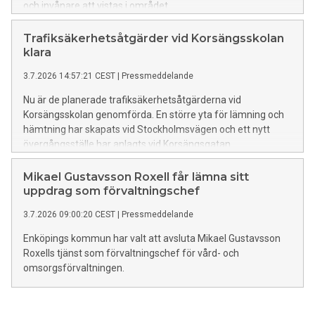
och invånare att vistas i området.
Trafiksäkerhetsåtgärder vid Korsängsskolan
klara
3.7.2026 14:57:21 CEST
|
Pressmeddelande
Nu är de planerade trafiksäkerhetsåtgärderna vid
Korsängsskolan genomförda. En större yta för lämning och
hämtning har skapats vid Stockholmsvägen och ett nytt
övergångsställe har anlagts vid Korsängsgatan.
Mikael Gustavsson Roxell får lämna sitt
uppdrag som förvaltningschef
3.7.2026 09:00:20 CEST
|
Pressmeddelande
Enköpings kommun har valt att avsluta Mikael Gustavsson
Roxells tjänst som förvaltningschef för vård- och
omsorgsförvaltningen.