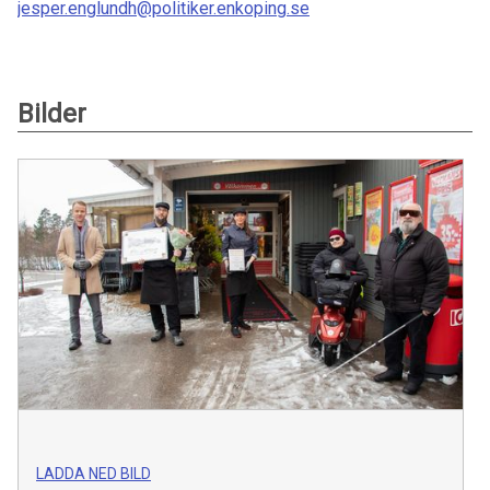
jesper.englundh@politiker.enkoping.se
Bilder
LADDA NED BILD