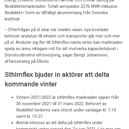
Exergi, Entelios, Stockholms Hamnar och Enstar deltog på
flexibilitetsmarknaden. Totalt avropades 2276 MWh inklusive
flexibilitet i form av tillfälligt abonnemang från Svenska
kraftnät.
– Efterfrågan på el ökar när staden växer; nya bostäder
behöver anslutas till elnätet och transporter går mer och mer
på el. Ansluter sig fler till Sthlmflex nästa vinter kan marknaden
spela en ännu viktigare roll för att motverka kapacitetsbrist i
Storstockholms elförsörjning, säger Bengt Johansson,
affärsstrateg på Ellevio.
Sthlmflex bjuder in aktörer att delta
kommande vinter
Vintern 2021/2022 är sthlmflex-marknaden öppen från
30 november 2021 till 31 mars 2022. Behovet av
flexibilitet bedöms vara störst under vardagar kl. 7‑10
samt kl. 15-21.
Anmäl intresse av att delta på sthlmflex under