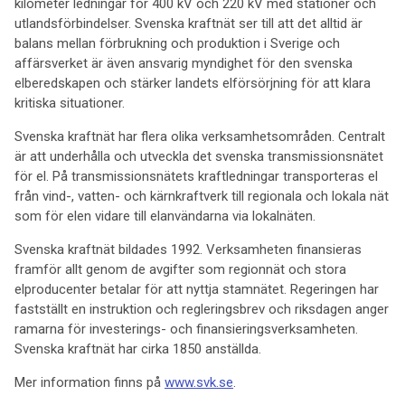
kilometer ledningar för 400 kV och 220 kV med stationer och
utlandsförbindelser. Svenska kraftnät ser till att det alltid är
balans mellan förbrukning och produktion i Sverige och
affärsverket är även ansvarig myndighet för den svenska
elberedskapen och stärker landets elförsörjning för att klara
kritiska situationer.
Svenska kraftnät har flera olika verksamhetsområden. Centralt
är att underhålla och utveckla det svenska transmissionsnätet
för el. På transmissionsnätets kraftledningar transporteras el
från vind-, vatten- och kärnkraftverk till regionala och lokala nät
som för elen vidare till elanvändarna via lokalnäten.
Svenska kraftnät bildades 1992. Verksamheten finansieras
framför allt genom de avgifter som regionnät och stora
elproducenter betalar för att nyttja stamnätet. Regeringen har
fastställt en instruktion och regleringsbrev och riksdagen anger
ramarna för investerings- och finansieringsverksamheten.
Svenska kraftnät har cirka 1850 anställda.
Mer information finns på
www.svk.se
.