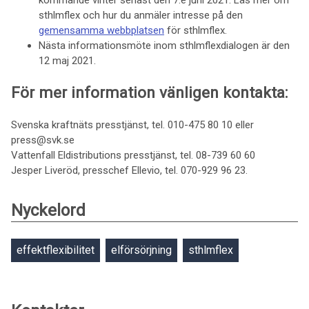
kommande vinter senast den 7:e juni 2021. Läs mer om
sthlmflex och hur du anmäler intresse på den
gemensamma webbplatsen
för sthlmflex.
Nästa informationsmöte inom sthlmflexdialogen är den
12 maj 2021.
För mer information vänligen kontakta:
Svenska kraftnäts presstjänst, tel. 010-475 80 10 eller
press@svk.se
Vattenfall Eldistributions presstjänst, tel. 08-739 60 60
Jesper Liveröd, presschef Ellevio, tel. 070-929 96 23.
Nyckelord
effektflexibilitet
elförsörjning
sthlmflex