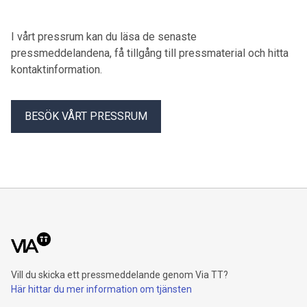
kommun. Satsningen stärker överföringen mellan
stamnätet och regionnätet i Dalarna och bidrar till ett mer
robust och driftsäkert elsystem.
I vårt pressrum kan du läsa de senaste
pressmeddelandena, få tillgång till pressmaterial och hitta
kontaktinformation.
BESÖK VÅRT PRESSRUM
Vill du skicka ett pressmeddelande genom Via TT?
Här hittar du mer information om tjänsten