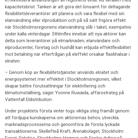
effektivisera användningen av regionens elnät vid tillfällen med
kapacitetsbrist. Tanken är att göra det lönsamt för deltagande
flexibilitetsleverantörer att planera och vara flexibel med sin
elanvändning eller elproduktion och på så sätt frigöra effekt
när Stockholmsregionens elanvändning slår i taket, exempelvis
under kalla vinterdagar. Sthlmflex innebär att nya aktörer kan
delta som leverantörer på elmarknaden; elanvändare och
elproducenter, företag och hushåll kan erbjuda effektflexibilitet
mot betalning när efterfrågan på eleffekt orsakar flaskhalsar i
elnäten.
– Genom köp av flexibilitetstjänster används elnätet och
energisystemet mer effektivt i Stockholmsregionen, vilket
skapar bättre förutsättningar för elektrifiering och
klimatomställning, säger Yvonne Ruwaida, affärsstrateg på
Vattenfall Eldistribution.
Under projektets första vinter togs viktiga steg framåt genom
att fördjupa kunskaperna om aktörernas behov, utveckla
marknadsprocesserna och genomföra de första lyckade
transaktionerna. Skellefteå Kraft, Arenabolaget, Stockholm