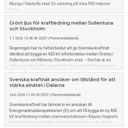
Munga i Västerås stad. En satsning på cirka 500 miljoner
kronor.
Grönt ljus för kraftledning mellan Sollentuna
och Stockholm
1.7.2026 10:48:46 CEST
|
Pressmeddelande
Regeringen har nu fattat beslut att ge Svenska kraftnät
tillstånd att bygga en 420 kV elförbindelse mellan Överby i
Sollentuna och Råcksta i Stockholm stad. – Det här är en
viktig pusselbit i vår satsning för att ge stockholmsregionen
kraft att växa, säger Ulrika Hamberg, programledare,
Svenska kraftnät.
Svenska kraftnät ansöker om tillstånd för att
stärka elnätet i Dalarna
24.6.2026 11:55:35 CEST
|
Pressmeddelande
Svenska kraftnät har lämnat in en ansökan till
Energimarknadsinspektionen (Ei) om att få bygga en ny 400
kV-kraftledning mellan stamnätsstationen i Bäsna i Gagnefs
kommun och regionnäts-stationen Repbäcken i Borlänge