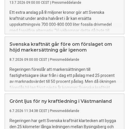
13.7.2026 09:00:00 CEST
|
Pressmeddelande
Ett extra anslag på 8 miljoner kronor gör att Svenska
kraftnät under andra halvåret i år kan ersätta
uppskattningsvis 700 000-800 000 liter fossila drivmedel
med fossilfria alternativ. "Vi välkomnar detta då byte till
fossilfria drivmedel bidrar till att minska Svenska kraftnäts
klimatpåverkande utsläpp", säger Thomas Pålsson,
Svenska kraftnät går före om förslaget om
generaldirektör, Svenska kraftnät.
höjd markersättning går igenom
8.7.2026 09:00:00 CEST
|
Pressmeddelande
Regeringen föreslår att markersättningen till
fastighetsägare ökar från i dag ett påslag med 25 procent
av marknadsvärdet till 50 procent påslag. Men då ökningen
föreslås bli lag först nästa år kommer Svenska kraftnät
skjuta till mellanskillnaden även om fastighetsägare tecknar
markupplåtelseavtal redan idag.
Grönt ljus för ny kraftledning i Västmanland
6.7.2026 11:34:38 CEST
|
Pressmeddelande
Regeringen har gett Svenska kraftnät klartecken att bygga
den 25 kilometer långa ledningen mellan Bysingsberg och