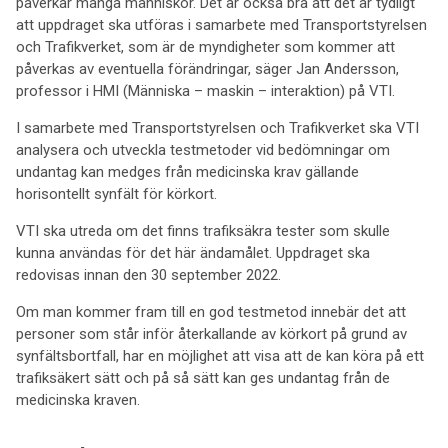
påverkar många människor. Det är också bra att det är tydligt
att uppdraget ska utföras i samarbete med Transportstyrelsen
och Trafikverket, som är de myndigheter som kommer att
påverkas av eventuella förändringar, säger Jan Andersson,
professor i HMI (Människa – maskin – interaktion) på VTI.
I samarbete med Transportstyrelsen och Trafikverket ska VTI
analysera och utveckla testmetoder vid bedömningar om
undantag kan medges från medicinska krav gällande
horisontellt synfält för körkort.
VTI ska utreda om det finns trafiksäkra tester som skulle
kunna användas för det här ändamålet. Uppdraget ska
redovisas innan den 30 september 2022.
Om man kommer fram till en god testmetod innebär det att
personer som står inför återkallande av körkort på grund av
synfältsbortfall, har en möjlighet att visa att de kan köra på ett
trafiksäkert sätt och på så sätt kan ges undantag från de
medicinska kraven.