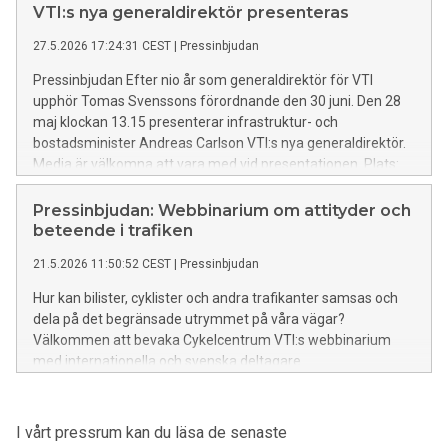
VTI:s nya generaldirektör presenteras
27.5.2026 17:24:31 CEST
|
Pressinbjudan
Pressinbjudan Efter nio år som generaldirektör för VTI
upphör Tomas Svenssons förordnande den 30 juni. Den 28
maj klockan 13.15 presenterar infrastruktur- och
bostadsminister Andreas Carlson VTI:s nya generaldirektör.
Media är välkomna att vara med vid presentationen. Plats:
VTI, Olaus Magnus väg 35, Linköping För frågor vänligen
kontakta Eva Ankarberg, kommunikations- och
Pressinbjudan: Webbinarium om attityder och
marknadschef VTI, 070 377 82 43
beteende i trafiken
21.5.2026 11:50:52 CEST
|
Pressinbjudan
Hur kan bilister, cyklister och andra trafikanter samsas och
dela på det begränsade utrymmet på våra vägar?
Välkommen att bevaka Cykelcentrum VTI:s webbinarium
med internationella och svenska deltagare.
I vårt pressrum kan du läsa de senaste