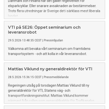
Danmark och Finland när det gäller regelverket för
elsparkcyklar. Eller snarare avsaknaden av bestämmelser.
Trots flera utredningar är Sverige det i särklass mest liberala
landet.
VTI på SE26: Öppet seminarium och
leveransrobot
29.5.2026 13:48:35 CEST
|
Pressinbjudan
Välkomna att bevaka vårt seminarium om framtidens
transportsystem - och att kolla in vår leveransrobot.
Mattias Viklund ny generaldirektör för VTI
28.5.2026 15:36:15 CEST
|
Pressmeddelande
Regeringen utsåg på torsdagen Mattias Viklund till ny
generaldirektör för VTI, Statens väg- och
transportforskningsinstitut. Mattias Viklund kommer
närmast från rollen som generaldirektör för Trafikanalys.