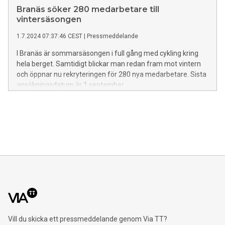
skiduthyrare.
Branäs söker 280 medarbetare till
vintersäsongen
1.7.2024 07:37:46 CEST
|
Pressmeddelande
I Branäs är sommarsäsongen i full gång med cykling kring
hela berget. Samtidigt blickar man redan fram mot vintern
och öppnar nu rekryteringen för 280 nya medarbetare. Sista
ansökningsdatum är 1 september.
Vill du skicka ett pressmeddelande genom Via TT?