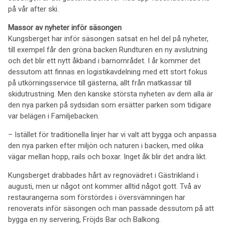
på vår after ski.
Massor av nyheter inför säsongen
Kungsberget har inför säsongen satsat en hel del på nyheter,
till exempel får den gröna backen Rundturen en ny avslutning
och det blir ett nytt åkband i barnområdet. I år kommer det
dessutom att finnas en logistikavdelning med ett stort fokus
på utkörningsservice till gästerna, allt från matkassar till
skidutrustning. Men den kanske största nyheten av dem alla är
den nya parken på sydsidan som ersätter parken som tidigare
var belägen i Familjebacken.
– Istället för traditionella linjer har vi valt att bygga och anpassa
den nya parken efter miljön och naturen i backen, med olika
vägar mellan hopp, rails och boxar. Inget åk blir det andra likt.
Kungsberget drabbades hårt av regnovädret i Gästrikland i
augusti, men ur något ont kommer alltid något gott. Två av
restaurangerna som förstördes i översvämningen har
renoverats inför säsongen och man passade dessutom på att
bygga en ny servering, Fröjds Bar och Balkong.