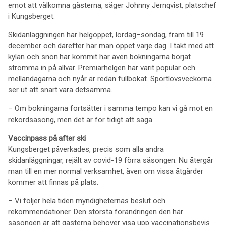
emot att välkomna gästerna, säger Johnny Jernqvist, platschef
i Kungsberget.
Skidanläggningen har helgöppet, lördag–söndag, fram till 19
december och därefter har man öppet varje dag. I takt med att
kylan och snön har kommit har även bokningarna börjat
strömma in på allvar. Premiärhelgen har varit populär och
mellandagarna och nyår är redan fullbokat. Sportlovsveckorna
ser ut att snart vara detsamma.
– Om bokningarna fortsätter i samma tempo kan vi gå mot en
rekordsäsong, men det är för tidigt att säga.
Vaccinpass på after ski
Kungsberget påverkades, precis som alla andra
skidanläggningar, rejält av covid-19 förra säsongen. Nu återgår
man till en mer normal verksamhet, även om vissa åtgärder
kommer att finnas på plats.
– Vi följer hela tiden myndigheternas beslut och
rekommendationer. Den största förändringen den här
säsongen är att gästerna behöver visa upp vaccinationsbevis