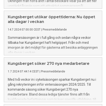
Ökningen från förra året i antal besökare visar på att allt fler
upptäckt Branäs som ett attraktivt sommarresmål.
Kungsberget utökar öppettiderna: Nu öppet
alla dagar i veckan
14.7.2024 07:00:00 CEST
|
Pressmeddelande
Sommarsäsongen är i full gång och sedan några veckor
tillbaka har Kungsberget haft helgöppet. Från och med
imorgon är det möjligt för gästerna att besöka anläggningen
alla dagar i veckan.
Kungsberget söker 270 nya medarbetare
1.7.2024 07:44:14 CEST
|
Pressmeddelande
Med två veckor in i cykelsäsongen sparkar Kungsberget nu i
gång rekryteringen inför vintersäsongen 2024/2025. Till
kommande säsong söker Kungsberget 270 nya
medarbetare. Bland dessa lediga tjänster finns allt från
kvalificerade befattningar som kräver specifik utbildning, till
okvalificerade roller som liftvärdar, snöläggare och