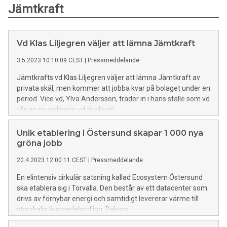
Jämtkraft
Vd Klas Liljegren väljer att lämna Jämtkraft
3.5.2023 10:10:09 CEST
|
Pressmeddelande
Jämtkrafts vd Klas Liljegren väljer att lämna Jämtkraft av
privata skäl, men kommer att jobba kvar på bolaget under en
period. Vice vd, Ylva Andersson, träder in i hans ställe som vd
tills en ny ordinarie vd är tillsatt.
Unik etablering i Östersund skapar 1 000 nya
gröna jobb
20.4.2023 12:00:11 CEST
|
Pressmeddelande
En elintensiv cirkulär satsning kallad Ecosystem Östersund
ska etablera sig i Torvalla. Den består av ett datacenter som
drivs av förnybar energi och samtidigt levererar värme till
storskalig livsmedelsodling. Bakom
mångmiljardinvesteringen står bolagen EcoDataCenter och