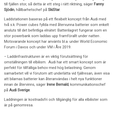
till fjällen stor, så detta är ett steg i rätt riktning, säger
Fanny
Sjödin
, hållbarhetschef på
SkiStar
.
Laddstationen baseras på ett flexibelt koncept från Audi med
två s.k. Power cubes fyllda med återvunna batterier som enkelt
ansluts till det befintliga elnätet. Batterilagret fungerar som en
stor powerbank som laddas upp framförallt under natten .
Motsvarande koncept har använts bl.a. under World Economic
Forum i Davos och under VM i Åre 2019.
– Laddinfrastrukturen är en viktig förutsättning för
omställningen till elbilism. Audi har ett smart koncept som är
perfekt för tillfälliga behov med hög belastning. Genom
samarbetet vill vi förutom att underlätta vid fjällresan, även visa
att bilarnas batterier kan återanvändas i helt nya funktioner
innan de återvinns, säger
Irene Bernald
, kommunikationschef
på
Audi Sverige
.
Laddningen är kostnadsfri och tillgänglig för alla elbilister som
är på genomresa.