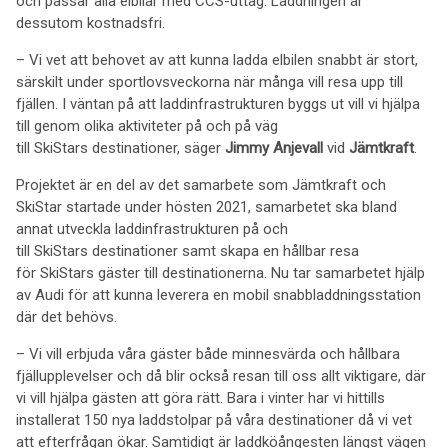
och passar alla elbilar med CCS-uttag. Laddningen är
dessutom kostnadsfri.
– Vi vet att behovet av att kunna ladda elbilen snabbt är stort,
särskilt under sportlovsveckorna när många vill resa upp till
fjällen. I väntan på att laddinfrastrukturen byggs ut vill vi hjälpa
till genom olika aktiviteter på och på väg
till SkiStars destinationer, säger
Jimmy Anjevall
vid
Jämtkraft
.
Projektet är en del av det samarbete som Jämtkraft och
SkiStar startade under hösten 2021, samarbetet ska bland
annat utveckla laddinfrastrukturen på och
till SkiStars destinationer samt skapa en hållbar resa
för SkiStars gäster till destinationerna. Nu tar samarbetet hjälp
av Audi för att kunna leverera en mobil snabbladdningsstation
där det behövs.
– Vi vill erbjuda våra gäster både minnesvärda och hållbara
fjällupplevelser och då blir också resan till oss allt viktigare, där
vi vill hjälpa gästen att göra rätt. Bara i vinter har vi hittills
installerat 150 nya laddstolpar på våra destinationer då vi vet
att efterfrågan ökar. Samtidigt är laddköångesten längst vägen