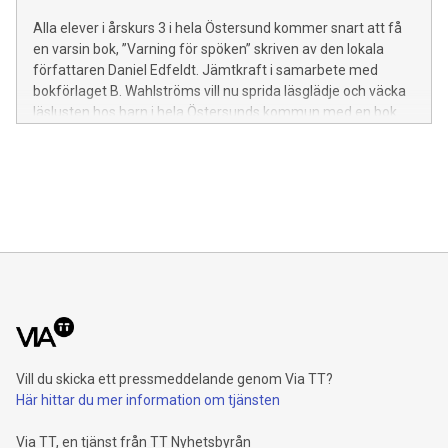
Alla elever i årskurs 3 i hela Östersund kommer snart att få
en varsin bok, ”Varning för spöken” skriven av den lokala
författaren Daniel Edfeldt. Jämtkraft i samarbete med
bokförlaget B. Wahlströms vill nu sprida läsglädje och väcka
läslusten hos barn i hela Östersunds kommun med en bok
där spöken spelar en central roll.
Vill du skicka ett pressmeddelande genom Via TT?
Här hittar du mer information om tjänsten
Via TT, en tjänst från TT Nyhetsbyrån