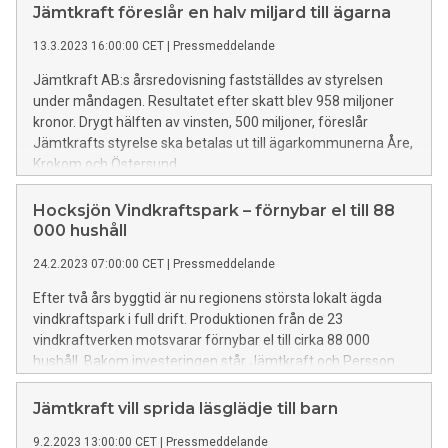
WA3RM som tillsammans väntas skapa nära 1 000 nya
Jämtkraft föreslår en halv miljard till ägarna
arbetstillfällen i kommunen.
13.3.2023 16:00:00 CET
|
Pressmeddelande
Jämtkraft AB:s årsredovisning fastställdes av styrelsen
under måndagen. Resultatet efter skatt blev 958 miljoner
kronor. Drygt hälften av vinsten, 500 miljoner, föreslår
Jämtkrafts styrelse ska betalas ut till ägarkommunerna Åre,
Krokom och Östersund.
Hocksjön Vindkraftspark – förnybar el till 88
000 hushåll
24.2.2023 07:00:00 CET
|
Pressmeddelande
Efter två års byggtid är nu regionens största lokalt ägda
vindkraftspark i full drift. Produktionen från de 23
vindkraftverken motsvarar förnybar el till cirka 88 000
hushåll. Bakom investeringen står Jämtkraft och Persson
Invest.
Jämtkraft vill sprida läsglädje till barn
9.2.2023 13:00:00 CET
|
Pressmeddelande