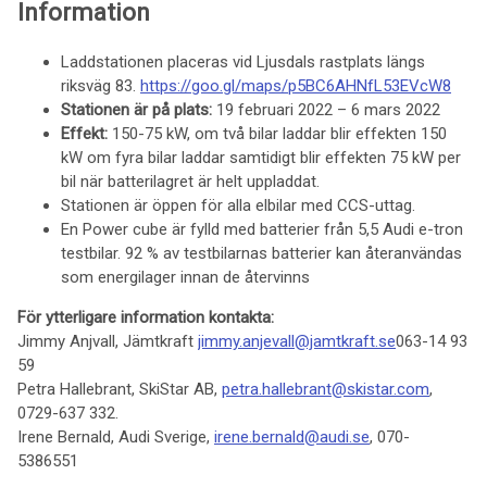
Information
Laddstationen placeras vid Ljusdals rastplats längs
riksväg 83.
https://goo.gl/maps/p5BC6AHNfL53EVcW8
Stationen är på plats:
19 februari 2022 – 6 mars 2022
Effekt:
150-75 kW, om två bilar laddar blir effekten 150
kW om fyra bilar laddar samtidigt blir effekten 75 kW per
bil när batterilagret är helt uppladdat.
Stationen är öppen för alla elbilar med CCS-uttag.
En Power cube är fylld med batterier från 5,5 Audi e-tron
testbilar. 92 % av testbilarnas batterier kan återanvändas
som energilager innan de återvinns
För ytterligare information kontakta:
Jimmy Anjvall, Jämtkraft
jimmy.anjevall@jamtkraft.se
063-14 93
59
Petra Hallebrant, SkiStar AB,
petra.hallebrant@skistar.com
,
0729-637 332.
Irene Bernald, Audi Sverige,
irene.bernald@audi.se
, 070-
5386551