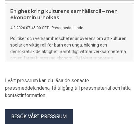
Enighet kring kulturens samhällsroll – men
ekonomin urholkas
4.2.2026 07:45:00 CET
|
Pressmeddelande
Politiker och verksamhetschefer är överens om att kulturen
spelar en viktig roll för barn och unga, bildning och
demokratisk delaktighet. Samtidigt vittnar verksamheterna
om en fortsatt pressad ekonomi. Det visar rapporten
Kulturriket Sverige från Svensk Scenkonst och Sveriges
Museer.
I vårt pressrum kan du läsa de senaste
pressmeddelandena, få tillgång till pressmaterial och hitta
kontaktinformation.
BESÖK VÅRT PRESSRUM