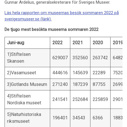
Gunnar Ardelius, generalsekreterare för Sveriges Museer.
Läs hela rapporten om museernas besök sommaren 2022 på
sverigesmuseer.se (länk).
De tjugo mest besökta museerna sommaren 2022
Juni-aug
2022
2021
2020
2019
1)Stiftelsen
629007
352560
263742
64822
Skansen
2)Vasamuseet
444616
145639
22289
75209
3)Gotlands Museum
271240
187239
87755
26990
4)Stiftelsen
241541
252684
225859
29013
Nordiska museet
5)Naturhistoriska
196401
34543
6366
18838
riksmuseet