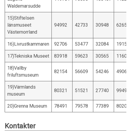
Waldemarsudde
15)Stiftelsen
länsmuseet
94992
42733
30948
62654
Västernorrland
16)Livrustkammaren
92706
53477
32084
19155
17)Tekniska Museet
83918
59623
30565
11601
18)Vallby
82154
56609
54246
49066
friluftsmuseum
19)Värmlands
80321
51521
27740
99496
museum
20)Grenna Museum
78491
79578
77389
80200
Kontakter