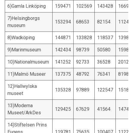
6)Gamla Linköping
159471
102569
143428
16696
7)Helsingborgs
153294
68653
82154
11247
museum
8)Wadköping
144871
133828
118537
13988
9)Marinmuseum
142434
98739
50580
15982
10)Nationalmuseum
141252
92733
36528
20128
11)Malmö Museer
137375
48792
76341
81985
12)Hallwylska
135328
97889
122547
15184
museet
13)Moderna
129425
67629
41564
14743
Museet/ArkDes
14)Stiftelsen Prins
Eugens
119781
75635
100407
11223