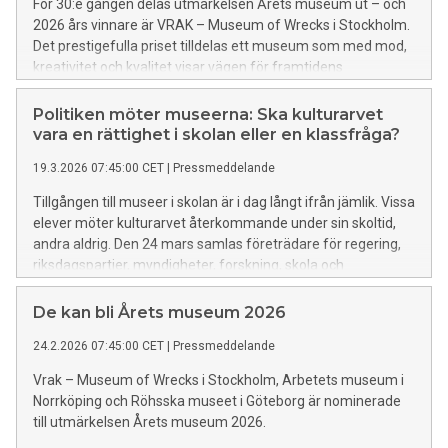
För 30:e gången delas utmärkelsen Årets museum ut – och
2026 års vinnare är VRAK – Museum of Wrecks i Stockholm.
Det prestigefulla priset tilldelas ett museum som med mod,
kreativitet och kvalitet visar vägen för framtidens
museiverksamhet.
Politiken möter museerna: Ska kulturarvet
vara en rättighet i skolan eller en klassfråga?
19.3.2026 07:45:00 CET
|
Pressmeddelande
Tillgången till museer i skolan är i dag långt ifrån jämlik. Vissa
elever möter kulturarvet återkommande under sin skoltid,
andra aldrig. Den 24 mars samlas företrädare för regering,
riksdagspartier, myndigheter, forskning, skola och
museibranschen på Nordiska museet i Stockholm för att
diskutera hur museer kan bli en självklar del av skolans
De kan bli Årets museum 2026
bildningsuppdrag för alla elever. Bland de medverkande
24.2.2026 07:45:00 CET
|
Pressmeddelande
finns Lotta Edholm, Gymnasie-, högskole- och
forskningsminister, Karin Svanborg-Sjövall, statssekreterare
Vrak – Museum of Wrecks i Stockholm, Arbetets museum i
Kulturdepartementet, och representanter från Skolverket.
Norrköping och Röhsska museet i Göteborg är nominerade
till utmärkelsen Årets museum 2026.