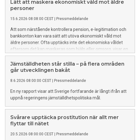
Lätt att maskera ekonomiskt våld mot äldre
personer
15.6.2026 08:08:00 CEST
|
Pressmeddelande
Att som närstående kontrollera pension, e-legitimation och
bankkonton kan vara sätt att utöva ekonomiskt våld mot
äldre personer. Ofta upptäcks inte det ekonomiska våldet
eftersom det kan maskeras som hjälp eller omsorg, visar en
ny rapport.
Jämställdheten står stilla – på flera områden
går utvecklingen bakåt
8.6.2026 08:00:00 CEST
|
Pressmeddelande
En ny rapport visar att Sverige fortfarande är långt ifrån att
uppnå regeringens jämställdhetspolitiska mål.
Svårare upptäcka prostitution när allt mer
flyttar till nätet
20.5.2026 08:00:00 CEST
|
Pressmeddelande