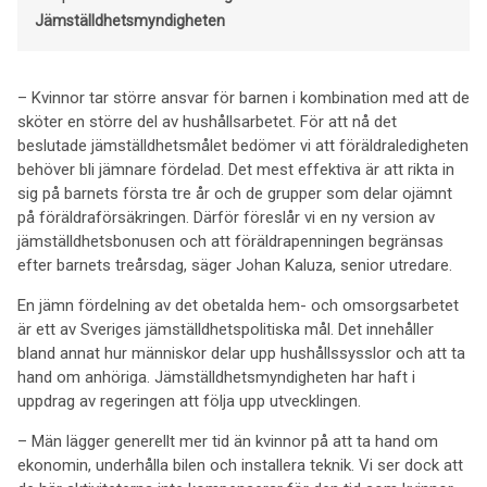
Jämställdhetsmyndigheten
– Kvinnor tar större ansvar för barnen i kombination med att de
sköter en större del av hushållsarbetet. För att nå det
beslutade jämställdhetsmålet bedömer vi att föräldraledigheten
behöver bli jämnare fördelad. Det mest effektiva är att rikta in
sig på barnets första tre år och de grupper som delar ojämnt
på föräldraförsäkringen. Därför föreslår vi en ny version av
jämställdhetsbonusen och att föräldrapenningen begränsas
efter barnets treårsdag, säger Johan Kaluza, senior utredare.
En jämn fördelning av det obetalda hem- och omsorgsarbetet
är ett av Sveriges jämställdhetspolitiska mål. Det innehåller
bland annat hur människor delar upp hushållssysslor och att ta
hand om anhöriga. Jämställdhetsmyndigheten har haft i
uppdrag av regeringen att följa upp utvecklingen.
– Män lägger generellt mer tid än kvinnor på att ta hand om
ekonomin, underhålla bilen och installera teknik. Vi ser dock att