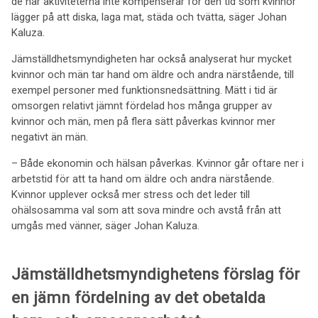
de här aktiviteterna inte kompenserar för den tid som kvinnor
lägger på att diska, laga mat, städa och tvätta, säger Johan
Kaluza.
Jämställdhetsmyndigheten har också analyserat hur mycket
kvinnor och män tar hand om äldre och andra närstående, till
exempel personer med funktionsnedsättning. Mätt i tid är
omsorgen relativt jämnt fördelad hos många grupper av
kvinnor och män, men på flera sätt påverkas kvinnor mer
negativt än män.
– Både ekonomin och hälsan påverkas. Kvinnor går oftare ner i
arbetstid för att ta hand om äldre och andra närstående.
Kvinnor upplever också mer stress och det leder till
ohälsosamma val som att sova mindre och avstå från att
umgås med vänner, säger Johan Kaluza.
Jämställdhetsmyndighetens förslag för
en jämn fördelning av det obetalda