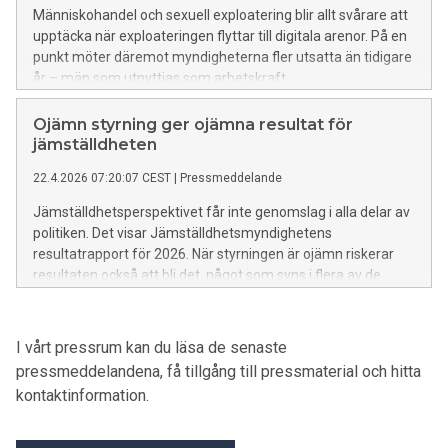
Människohandel och sexuell exploatering blir allt svårare att
upptäcka när exploateringen flyttar till digitala arenor. På en
punkt möter däremot myndigheterna fler utsatta än tidigare
år – män som utnyttjas som arbetskraft.
Ojämn styrning ger ojämna resultat för
jämställdheten
22.4.2026 07:20:07 CEST
|
Pressmeddelande
Jämställdhetsperspektivet får inte genomslag i alla delar av
politiken. Det visar Jämställdhetsmyndighetens
resultatrapport för 2026. När styrningen är ojämn riskerar
resultaten också att bli det, något som syns i flera av de
jämställdhetspolitiska delmålen.
I vårt pressrum kan du läsa de senaste
pressmeddelandena, få tillgång till pressmaterial och hitta
kontaktinformation.