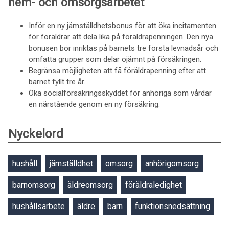
hem- och omsorgsarbetet
Inför en ny jämställdhetsbonus för att öka incitamenten
för föräldrar att dela lika på föräldrapenningen. Den nya
bonusen bör inriktas på barnets tre första levnadsår och
omfatta grupper som delar ojämnt på försäkringen.
Begränsa möjligheten att få föräldrapenning efter att
barnet fyllt tre år.
Öka socialförsäkringsskyddet för anhöriga som vårdar
en närstående genom en ny försäkring.
Nyckelord
hushåll
jämställdhet
omsorg
anhörigomsorg
barnomsorg
äldreomsorg
föräldraledighet
hushållsarbete
äldre
barn
funktionsnedsättning