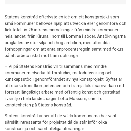
Statens konstråd efterlyste en idé om ett konstprojekt som
små kommuner behövde hjälp att utveckla eller genomföra och
fick totalt in 25 intresseanmälningar från mindre kommuner i
hela landet, från Kiruna i norr till Lomma i söder. Ansökningarna
präglades av stor vilja och hög ambition, med utbredda
förhoppningar om att anta enprocentsregeln samt med fokus
på att arbeta riktat mot barn och unga.
– Vi på Statens konstråd vill tillsammans med mindre
kommuner medverka till förstudier, metodutveckling och
kunskapsstöd i genomförandet av nya konstprojekt. Syftet är
att stärka konstkompetensen och främja lokal samverkan i ett
fortsatt långsiktigt arbete med offentlig konst och gestaltad
livsmiljö i hela landet, säger Lotta Mossum, chef för
konstenheten på Statens konstråd.
Statens konstråd anser att de valda kommunerna har varit
särskilt intressanta för projektet då de står inför olika
konstnärliga och samhälleliga utmaningar.