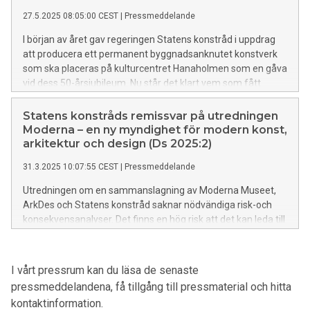
27.5.2025 08:05:00 CEST
|
Pressmeddelande
I början av året gav regeringen Statens konstråd i uppdrag
att producera ett permanent byggnadsanknutet konstverk
som ska placeras på kulturcentret Hanaholmen som en gåva
vid dess 50-årsjubileum. Nu står det klart vem som fått
uppdraget att skapa verket – konstnären Olof Marsja.
Statens konstråds remissvar på utredningen
Moderna – en ny myndighet för modern konst,
arkitektur och design (Ds 2025:2)
31.3.2025 10:07:55 CEST
|
Pressmeddelande
Utredningen om en sammanslagning av Moderna Museet,
ArkDes och Statens konstråd saknar nödvändiga risk-och
konsekvensanalyser. Det finns en hög risk att det kan leda till
negativa effekter för den offentliga konsten och
gemensamma miljöer i hela Sverige. Ytterligare
analysarbete krävs innan beslut om en eventuell
I vårt pressrum kan du läsa de senaste
sammanslagning kan fattas. Det skriver Statens konstråd,
pressmeddelandena, få tillgång till pressmaterial och hitta
den nationella expertmyndigheten för offentlig konst, i sitt
kontaktinformation.
remissvar som i dag lämnats in till Kulturdepartementet.