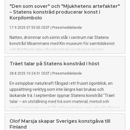
"Den som sover" och "Mjukhetens artefakter"
– Statens konstråd producerar konst i
Korpilombolo
17.9.2025 07:55:00 CEST
|
Pressmeddelande
Natten, drömmar och sömn står i centrum när Statens
konstråd tillsammans med Kin museum för samtidskonst
och Nattfestivalen i Korpilombolo producerar konst i
offentliga rum. Här synliggörs Tornedalens glömda historia
och här vävs drömmar om en plats som är lite mjukare, lite
Träet talar på Statens konstråd i höst
långsammare.
28.8.2025 10:24:31 CEST
|
Pressmeddelande
En ostoppbar naturkraft fångad i ett fruset ögonblick, en
uppsättning verktyg som inte längre kan brukas och
läckande trä. I september öppnar Statens konstråd "Träet
talar – en utställning med trä som material, metod och
motiv” med verk av ett 50-tal konstnärer som alla på olika vis
arbetar med trä.
Olof Marsja skapar Sveriges konstgåva till
Finland