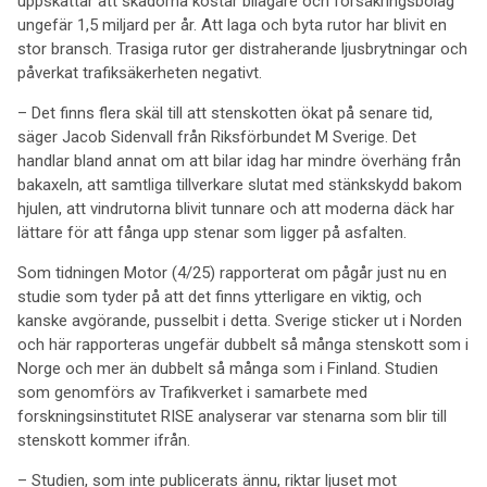
uppskattar att skadorna kostar bilägare och försäkringsbolag
ungefär 1,5 miljard per år. Att laga och byta rutor har blivit en
stor bransch. Trasiga rutor ger distraherande ljusbrytningar och
påverkat trafiksäkerheten negativt.
– Det finns flera skäl till att stenskotten ökat på senare tid,
säger Jacob Sidenvall från Riksförbundet M Sverige. Det
handlar bland annat om att bilar idag har mindre överhäng från
bakaxeln, att samtliga tillverkare slutat med stänkskydd bakom
hjulen, att vindrutorna blivit tunnare och att moderna däck har
lättare för att fånga upp stenar som ligger på asfalten.
Som tidningen Motor (4/25) rapporterat om pågår just nu en
studie som tyder på att det finns ytterligare en viktig, och
kanske avgörande, pusselbit i detta. Sverige sticker ut i Norden
och här rapporteras ungefär dubbelt så många stenskott som i
Norge och mer än dubbelt så många som i Finland. Studien
som genomförs av Trafikverket i samarbete med
forskningsinstitutet RISE analyserar var stenarna som blir till
stenskott kommer ifrån.
– Studien, som inte publicerats ännu, riktar ljuset mot