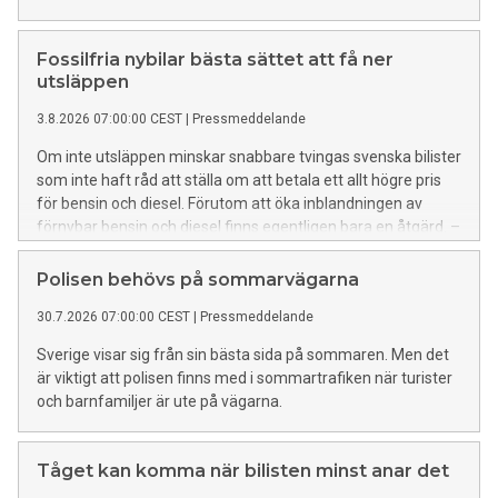
Fossilfria nybilar bästa sättet att få ner
utsläppen
3.8.2026 07:00:00 CEST
|
Pressmeddelande
Om inte utsläppen minskar snabbare tvingas svenska bilister
som inte haft råd att ställa om att betala ett allt högre pris
för bensin och diesel. Förutom att öka inblandningen av
förnybar bensin och diesel finns egentligen bara en åtgärd. –
Nya bilar borde inte behöva fossila drivmedel, det menar
Carl-Erik Stjernvall, hållbarhetsansvarig på Riksförbundet M
Polisen behövs på sommarvägarna
Sverige.
30.7.2026 07:00:00 CEST
|
Pressmeddelande
Sverige visar sig från sin bästa sida på sommaren. Men det
är viktigt att polisen finns med i sommartrafiken när turister
och barnfamiljer är ute på vägarna.
Tåget kan komma när bilisten minst anar det