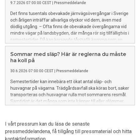
9.7.2026 07:00:00 CEST
|
Pressmeddelande
Det finns tusentals obevakade järnvägsövergångar i Sverige
och årligen inträffar allvarliga olyckor vid dem, även med
dödlig utgång. – Ofta finns de obevakade övergångarna vid
mindre vägar på landsbygden, där många rör sig tillfälligtvis i
semestertider. Då kan korsande tågtrafik komma som en
obehaglig överraskning, säger Heléne Lilja, vd på
Riksförbundet M Sverige.
Sommar med släp? Här är reglerna du måste
ha koll på
30.6.2026 07:00:00 CEST
|
Pressmeddelande
Semestertider kan innebära ett ökat antal släp- och
husvagnar på vägarna. Trädgårdsavfall ska köras bort, saker
transporteras och husvagnar rulla mot sommarens resmål.
Samtidigt är det många som inte känner till eller glömmer
bort de regler som gäller för körning med släp. – Högsta
tillåtna hastighet är 80 kilometer i timmen, säger Jacob
Sidenvall, trafiksäkerhetsexpert på Riksförbundet M Sverige.
I vårt pressrum kan du läsa de senaste
pressmeddelandena, få tillgång till pressmaterial och hitta
kontaktinformation.