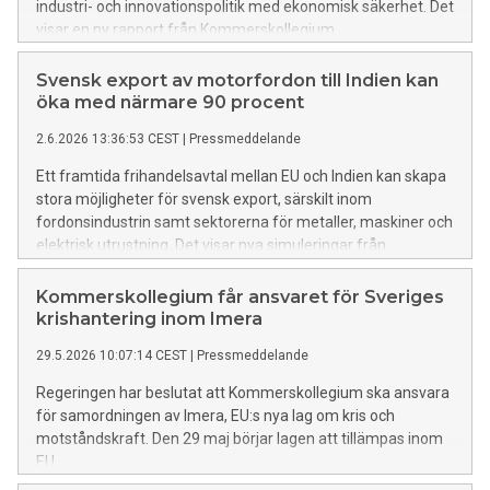
industri- och innovationspolitik med ekonomisk säkerhet. Det
visar en ny rapport från Kommerskollegium.
Svensk export av motorfordon till Indien kan
öka med närmare 90 procent
2.6.2026 13:36:53 CEST
|
Pressmeddelande
Ett framtida frihandelsavtal mellan EU och Indien kan skapa
stora möjligheter för svensk export, särskilt inom
fordonsindustrin samt sektorerna för metaller, maskiner och
elektrisk utrustning. Det visar nya simuleringar från
Kommerskollegium.
Kommerskollegium får ansvaret för Sveriges
krishantering inom Imera
29.5.2026 10:07:14 CEST
|
Pressmeddelande
Regeringen har beslutat att Kommerskollegium ska ansvara
för samordningen av Imera, EU:s nya lag om kris och
motståndskraft. Den 29 maj börjar lagen att tillämpas inom
EU.