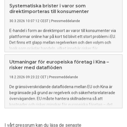
Systematiska brister i varor som
direktimporteras till konsumenter
30.3.2026 10:07:12 CEST
|
Pressmeddelande
E-handel i form av direktimport av varor till konsumenter via
plattformar online har på kort tid blivit ett stort problem i EU.
Det finns ett glapp mellan regelverken och den volym och
logik som präglar handeln, vilket innebär risker för
människors hälsa och säkerhet. Samtidigt riskerar seriösa
aktörer att slås ut från marknaden. Det visar en ny analys
Utmaningar för europeiska företag i Kina –
från Kommerskollegium.
risker med dataflöden
18.2.2026 09:23:22 CET
|
Pressmeddelande
De gränsöverskridande dataflödena mellan EU och Kina är
begränsade på grund av regelverk och säkerhetsrelaterade
överväganden. EU måste hantera skillnaderna så att
kostnader och risker minskar för europeiska företag – det
visar en ny analys från Kommerskollegium.
I vårt pressrum kan du läsa de senaste