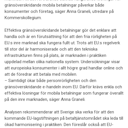
gränsöverskridande mobila betalningar påverkar både
konsumenter och företag, säger Anna Graneli, utredare på
Kommerskollegium.
Effektiva gränsöverskridande betalningar gör det enklare att
handla och är en förutsättning för att den fria rörligheten på
EU:s inre marknad ska fungera fullt ut. Trots att EU:s regelverk
till stor del är harmoniserade och att den tekniska
infrastrukturen finns på plats, är marknaden i praktiken
uppdelad mellan olika nationella system. Undersökningar visar
att europeiska konsumenter i allt högre grad handlar online och
att de föredrar att betala med mobilen.
– Samtidigt ökar både personrörligheten och den
gränsöverskridande e-handeln inom EU. Därför krävs enkla och
effektiva lösningar för mobila betalningar som fungerar överallt
på den inre marknaden, säger Anna Graneli.
Analysen rekommenderar att Sverige ska verka för att den
kommande EU-lagstiftningen på betaltjänstområdet ska leda till
ökad harmonisering i praktiken. Den föreslår också att EU-