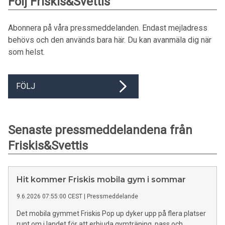
Följ Friskis&Svettis
Abonnera på våra pressmeddelanden. Endast mejladress
behövs och den används bara här. Du kan avanmäla dig när
som helst.
FÖLJ
Senaste pressmeddelandena från
Friskis&Svettis
Hit kommer Friskis mobila gym i sommar
9.6.2026 07:55:00 CEST
|
Pressmeddelande
Det mobila gymmet Friskis Pop up dyker upp på flera platser
runt om i landet för att erbjuda gymträning, pass och