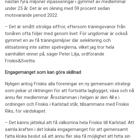
nästan fyra miljoner inpasseringar i gymmet av medlemmar
under 25 år. Det är en ökning med 59 procent sedan
motsvarande period 2022.
– Det är smått otroliga siffror, eftersom träningsvanor från
tonåren ofta följer med genom livet. För ungdomar är också
gymmet en av få träningsmiljöer där selektering och
elitsatsning inte sätter spelreglerna, vilket jag tror hela
samhället vinner på, säger Peter Lilja, ordförande
Friskis&Svettis.
Engagemanget som kan göra skillnad
Nyligen antog Friskis alla föreningar en ny gemensam strategi
som pekar ut riktningen för att fortsätta lagbygget, växa och nå
ännu fler medlemmar. Årsstämman i helgen är den 48:e i
ordningen och Friskis i Karlstad står, tillsammans med Friskis
Riks, för värdskapet.
– Det känns jättekul att få välkomna hela Friskis till Karlstad. Att
samla kraften i det lokala engagemanget för att gemensamt
fatta kloka beslut så att ännu fler ska få möjlighet att hitta sin