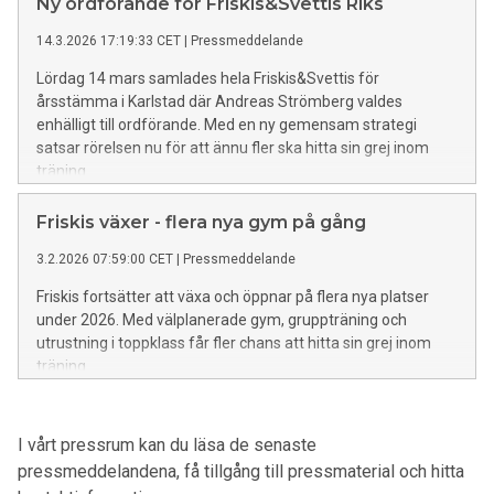
Ny ordförande för Friskis&Svettis Riks
14.3.2026 17:19:33 CET
|
Pressmeddelande
Lördag 14 mars samlades hela Friskis&Svettis för
årsstämma i Karlstad där Andreas Strömberg valdes
enhälligt till ordförande. Med en ny gemensam strategi
satsar rörelsen nu för att ännu fler ska hitta sin grej inom
träning.
Friskis växer - flera nya gym på gång
3.2.2026 07:59:00 CET
|
Pressmeddelande
Friskis fortsätter att växa och öppnar på flera nya platser
under 2026. Med välplanerade gym, gruppträning och
utrustning i toppklass får fler chans att hitta sin grej inom
träning.
I vårt pressrum kan du läsa de senaste
pressmeddelandena, få tillgång till pressmaterial och hitta