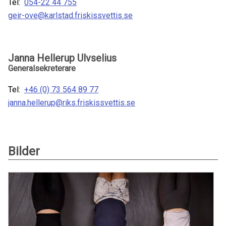
Tel:
054-22 44 755
geir-ove@karlstad.friskissvettis.se
Janna Hellerup Ulvselius
Generalsekreterare
Tel:
+46 (0) 73 564 89 77
janna.hellerup@riks.friskissvettis.se
Bilder