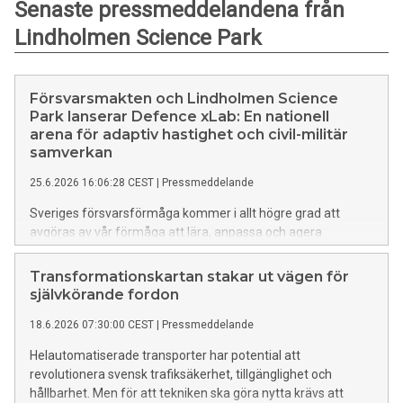
Senaste pressmeddelandena från
Lindholmen Science Park
Försvarsmakten och Lindholmen Science
Park lanserar Defence xLab: En nationell
arena för adaptiv hastighet och civil-militär
samverkan
25.6.2026 16:06:28 CEST
|
Pressmeddelande
Sveriges försvarsförmåga kommer i allt högre grad att
avgöras av vår förmåga att lära, anpassa och agera
snabbare än omvärlden. Det är inte endast teknologisk höjd
eller industriell volym, utan adaptiv hastighet som definierar
Transformationskartan stakar ut vägen för
framgången – snabb innovationsförmåga är
självkörande fordon
försvarsförmåga och en avgörande faktor för svensk
18.6.2026 07:30:00 CEST
|
Pressmeddelande
konkurrenskraft. Defence xLab är innovationsarenan där civil
innovationskraft, akademi och försvar arbetar i samma takt
Helautomatiserade transporter har potential att
och når konkret nytta tillsammans.
revolutionera svensk trafiksäkerhet, tillgänglighet och
hållbarhet. Men för att tekniken ska göra nytta krävs att