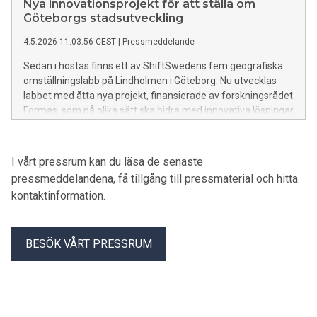
Nya innovationsprojekt för att ställa om
Göteborgs stadsutveckling
4.5.2026 11:03:56 CEST
|
Pressmeddelande
Sedan i höstas finns ett av ShiftSwedens fem geografiska
omställningslabb på Lindholmen i Göteborg. Nu utvecklas
labbet med åtta nya projekt, finansierade av forskningsrådet
Formas, som på olika sätt ska bidra med innovativa lösningar
när staden växer.
I vårt pressrum kan du läsa de senaste
pressmeddelandena, få tillgång till pressmaterial och hitta
kontaktinformation.
BESÖK VÅRT PRESSRUM