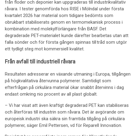
från floder och deponier kan uppgraderas till industrikvalitativ
råvara. I tester genomförda hos RISE i Mölndal under första
kvartalet 2026 har material som tidigare bedömts som
obrukbart stabiliserats genom en termomekanisk process i
kombination med molekylförlängare från BASF. Det
degraderade PET-materialet kunde därefter bearbetas utan att
falla sönder och för första gången spinnas till tråd som utgör
ett tydligt steg mot kommersiell kvalitet.
Från avfall till industriell råvara
Resultaten adresserar en växande utmaning i Europa, tillgången
på högkvalitativa återvunna polymerer. Samtidigt som
efterfrågan på cirkulära material ökar snabbt återvinns i dag
endast omkring nio procent av all plast globalt.
– Vi har visat att även kraftigt degraderad PET kan stabiliseras
och återföras till industrin som råvara. Det är avgörande om
europeisk industri ska säkra sin framtida tillgång på cirkulära
polymerer, säger Emil Pettersen, vd för Reparell Innovation.