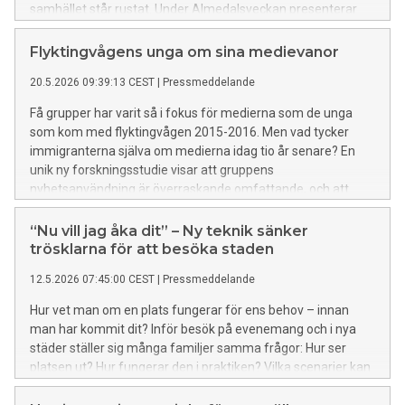
samhället står rustat. Under Almedalsveckan presenterar
Drive Sweden och Transportstyrelsen en
transformationskarta för att säkra Sveriges roll i den globala
Flyktingvågens unga om sina medievanor
utvecklingen.
20.5.2026 09:39:13 CEST
|
Pressmeddelande
Få grupper har varit så i fokus för medierna som de unga
som kom med flyktingvågen 2015-2016. Men vad tycker
immigranterna själva om medierna idag tio år senare? En
unik ny forskningsstudie visar att gruppens
nyhetsanvändning är överraskande omfattande, och att
sociala medier är främsta ingången till nyheter.
“Nu vill jag åka dit” – Ny teknik sänker
trösklarna för att besöka staden
12.5.2026 07:45:00 CEST
|
Pressmeddelande
Hur vet man om en plats fungerar för ens behov – innan
man har kommit dit? Inför besök på evenemang och i nya
städer ställer sig många familjer samma frågor: Hur ser
platsen ut? Hur fungerar den i praktiken? Vilka scenarier kan
uppstå?