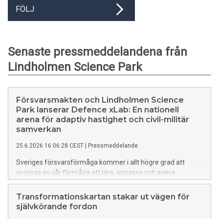
FÖLJ
Senaste pressmeddelandena från
Lindholmen Science Park
Försvarsmakten och Lindholmen Science
Park lanserar Defence xLab: En nationell
arena för adaptiv hastighet och civil-militär
samverkan
25.6.2026 16:06:28 CEST
|
Pressmeddelande
Sveriges försvarsförmåga kommer i allt högre grad att
avgöras av vår förmåga att lära, anpassa och agera
snabbare än omvärlden. Det är inte endast teknologisk höjd
eller industriell volym, utan adaptiv hastighet som definierar
Transformationskartan stakar ut vägen för
framgången – snabb innovationsförmåga är
självkörande fordon
försvarsförmåga och en avgörande faktor för svensk