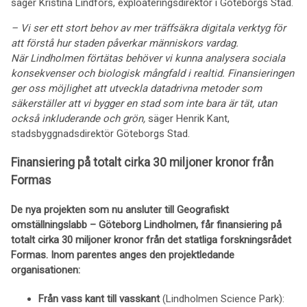
säger Kristina Lindfors, exploateringsdirektör i Göteborgs Stad.
– Vi ser ett stort behov av mer träffsäkra digitala verktyg för
att förstå hur staden påverkar människors vardag.
När Lindholmen förtätas behöver vi kunna analysera sociala
konsekvenser och biologisk mångfald i realtid. Finansieringen
ger oss möjlighet att utveckla datadrivna metoder som
säkerställer att vi bygger en stad som inte bara är tät, utan
också inkluderande och grön,
säger Henrik Kant,
stadsbyggnadsdirektör Göteborgs Stad.
Finansiering på totalt cirka 30 miljoner kronor från
Formas
De nya projekten som nu ansluter till Geografiskt
omställningslabb – Göteborg Lindholmen, får finansiering på
totalt cirka 30 miljoner kronor från det statliga forskningsrådet
Formas. Inom parentes anges den projektledande
organisationen:
Från vass kant till vasskant
(Lindholmen Science Park):