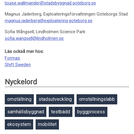
louise.wallmander@stadsbyggnad.goteborg.se
Magnus Jäderberg, Exploateringsförvaltningen Göteborgs Stad
magnus.jaderberg@exploatering.goteborg.se
Sofia Wångsell, Lindholmen Science Park
sofia.wangsell@lindholmen.se
Läs också mer hos:
Formas
Shift Sweden
Nyckelord
omställning
stadsutveckling
omställningslabb
samhällsbyggnad
testbädd
byggprocess
ekosystem
mobilitet