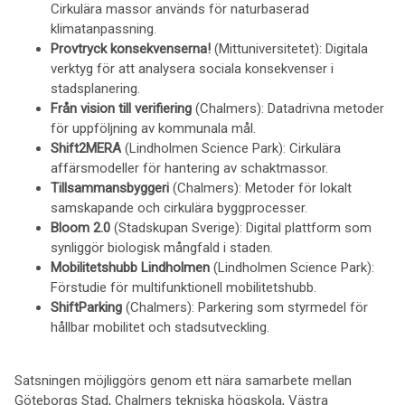
Cirkulära massor används för naturbaserad
klimatanpassning.
Provtryck konsekvenserna!
(Mittuniversitetet): Digitala
verktyg för att analysera sociala konsekvenser i
stadsplanering.
Från vision till verifiering
(Chalmers): Datadrivna metoder
för uppföljning av kommunala mål.
Shift2MERA
(Lindholmen Science Park): Cirkulära
affärsmodeller för hantering av schaktmassor.
Tillsammansbyggeri
(Chalmers): Metoder för lokalt
samskapande och cirkulära byggprocesser.
Bloom 2.0
(Stadskupan Sverige): Digital plattform som
synliggör biologisk mångfald i staden.
Mobilitetshubb Lindholmen
(Lindholmen Science Park):
Förstudie för multifunktionell mobilitetshubb.
ShiftParking
(Chalmers): Parkering som styrmedel för
hållbar mobilitet och stadsutveckling.
Satsningen möjliggörs genom ett nära samarbete mellan
Göteborgs Stad, Chalmers tekniska högskola, Västra