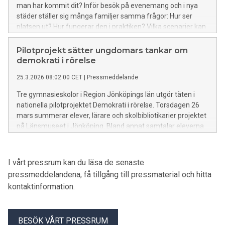
man har kommit dit? Inför besök på evenemang och i nya
städer ställer sig många familjer samma frågor: Hur ser
platsen ut? Hur fungerar den i praktiken? Vilka scenarier kan
uppstå?
Pilotprojekt sätter ungdomars tankar om
demokrati i rörelse
25.3.2026 08:02:00 CET
|
Pressmeddelande
Tre gymnasieskolor i Region Jönköpings län utgör täten i
nationella pilotprojektet Demokrati i rörelse. Torsdagen 26
mars summerar elever, lärare och skolbibliotikarier projektet
på Länsmuseet i Jönköping. Bland annat samtalar eleverna
med författaren Jens Lapidus och får en exklusiv rapport
från USA med SVT:s korrespondent Sofia Yohannes.
I vårt pressrum kan du läsa de senaste
pressmeddelandena, få tillgång till pressmaterial och hitta
kontaktinformation.
BESÖK VÅRT PRESSRUM