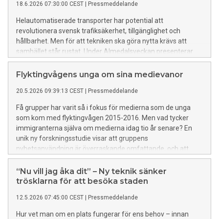
18.6.2026 07:30:00 CEST
|
Pressmeddelande
konkurrenskraft. Defence xLab är innovationsarenan där civil
innovationskraft, akademi och försvar arbetar i samma takt
Helautomatiserade transporter har potential att
och når konkret nytta tillsammans.
revolutionera svensk trafiksäkerhet, tillgänglighet och
hållbarhet. Men för att tekniken ska göra nytta krävs att
samhället står rustat. Under Almedalsveckan presenterar
Drive Sweden och Transportstyrelsen en
transformationskarta för att säkra Sveriges roll i den globala
Flyktingvågens unga om sina medievanor
utvecklingen.
20.5.2026 09:39:13 CEST
|
Pressmeddelande
Få grupper har varit så i fokus för medierna som de unga
som kom med flyktingvågen 2015-2016. Men vad tycker
immigranterna själva om medierna idag tio år senare? En
unik ny forskningsstudie visar att gruppens
nyhetsanvändning är överraskande omfattande, och att
sociala medier är främsta ingången till nyheter.
“Nu vill jag åka dit” – Ny teknik sänker
trösklarna för att besöka staden
12.5.2026 07:45:00 CEST
|
Pressmeddelande
Hur vet man om en plats fungerar för ens behov – innan